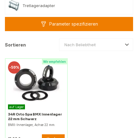
Tretlageradapter
Parameter spezifizieren
Sortieren
Nach Beliebtheit
Wir empfehlen
-
59%
auf Lager
34R Orto Spa BMX Innenlager
22 mm Schwarz
BMX-Innenlager, Achse 22 mm.