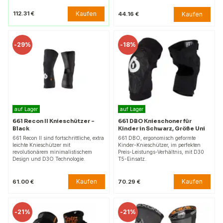
Kaufen
112.31 €
Kaufen
44.16 €
-
29%
-
18%
auf Lager
auf Lager
661 Recon II Knieschützer -
661 DBO Knieschoner für
Black
Kinder in Schwarz, Größe Uni
661 Recon II sind fortschrittliche, extra
661 DBO, ergonomisch geformte
leichte Knieschützer mit
Kinder-Knieschützer, im perfekten
revolutionärem minimalistischem
Preis-Leistungs-Verhältnis, mit D30
Design und D3O Technologie.
T5-Einsatz.
Kaufen
Kaufen
61.00 €
70.29 €
-
21%
-
21%