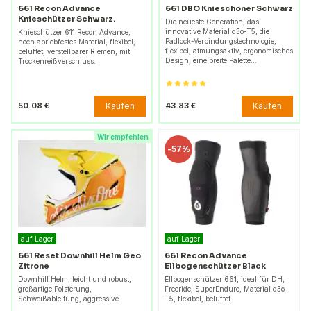
661 Recon Advance
661 DBO Knieschoner Schwarz
Knieschützer Schwarz.
Die neueste Generation, das
innovative Material d3o-T5, die
Knieschützer 611 Recon Advance,
Padlock-Verbindungstechnologie,
hoch abriebfestes Material, flexibel,
flexibel, atmungsaktiv, ergonomisches
belüftet, verstellbarer Riemen, mit
Design, eine breite Palette…
Trockenreißverschluss.
Kaufen
Kaufen
50.08 €
43.83 €
Wir empfehlen
-
57%
auf Lager
auf Lager
661 Reset Downhill Helm Geo
661 Recon Advance
Zitrone
Ellbogenschützer Black
Downhill Helm, leicht und robust,
Ellbogenschützer 661, ideal für DH,
großartige Polsterung,
Freeride, SuperEnduro, Material d3o-
Schweißableitung, aggressive
T5, flexibel, belüftet