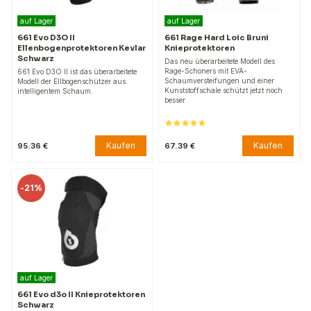
auf Lager
auf Lager
661 Evo D3O II
661 Rage Hard Loic Bruni
Ellenbogenprotektoren Kevlar
Knieprotektoren
Schwarz
Das neu überarbeitete Modell des
Rage-Schoners mit EVA-
661 Evo D3O II ist das überarbeitete
Schaumversteifungen und einer
Modell der Ellbogenschützer aus
Kunststoffschale schützt jetzt noch
intelligentem Schaum.
besser.
Kaufen
Kaufen
95.36 €
67.39 €
-
21%
auf Lager
661 Evo d3o II Knieprotektoren
Schwarz