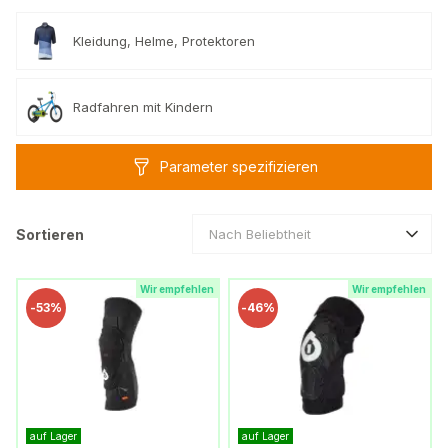
Kleidung, Helme, Protektoren
Radfahren mit Kindern
Parameter spezifizieren
Sortieren
Nach Beliebtheit
Wir empfehlen
Wir empfehlen
-
53%
-
46%
auf Lager
auf Lager