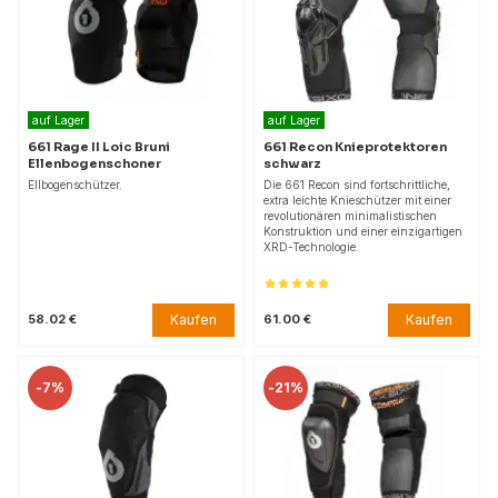
auf Lager
auf Lager
661 Rage II Loic Bruni
661 Recon Knieprotektoren
Ellenbogenschoner
schwarz
Ellbogenschützer.
Die 661 Recon sind fortschrittliche,
extra leichte Knieschützer mit einer
revolutionären minimalistischen
Konstruktion und einer einzigartigen
XRD-Technologie.
Kaufen
Kaufen
58.02 €
61.00 €
-
7%
-
21%