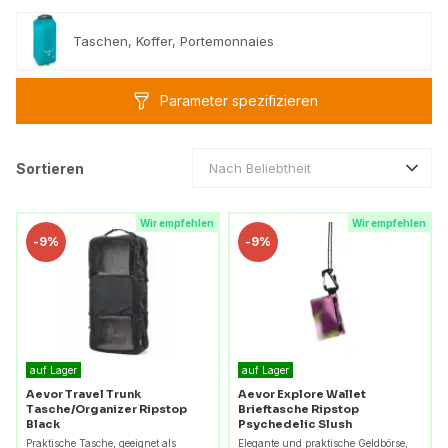
Taschen, Koffer, Portemonnaies
Parameter spezifizieren
Sortieren
Nach Beliebtheit
Wir empfehlen
Wir empfehlen
-
9%
-
9%
auf Lager
auf Lager
Aevor Travel Trunk
Aevor Explore Wallet
Tasche/Organizer Ripstop
Brieftasche Ripstop
Black
Psychedelic Slush
Praktische Tasche, geeignet als
Elegante und praktische Geldbörse,