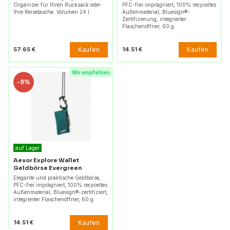
Organizer für Ihren Rucksack oder
PFC-frei imprägniert, 100% recyceltes
Ihre Reisetasche. Volumen 24 l.
Außenmaterial, Bluesign®-
Zertifizierung, integrierter
Flaschenöffner, 60 g.
Kaufen
Kaufen
57.65 €
14.51 €
Wir empfehlen
-
9%
auf Lager
Aevor Explore Wallet
Geldbörse Evergreen
Elegante und praktische Geldbörse,
PFC-frei imprägniert, 100% recyceltes
Außenmaterial, Bluesign®-zertifiziert,
integrierter Flaschenöffner, 60 g.
Kaufen
14.51 €