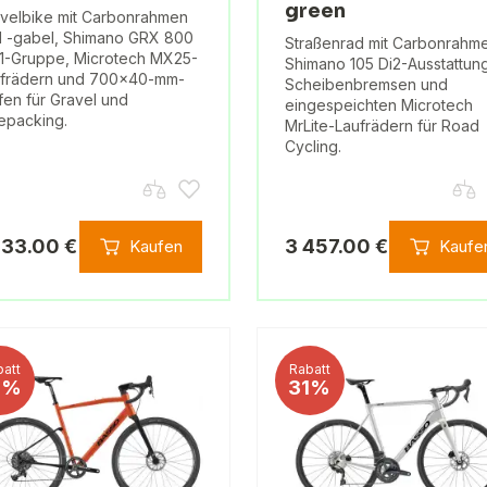
green
velbike mit Carbonrahmen
 -gabel, Shimano GRX 800
Straßenrad mit Carbonrahm
1-Gruppe, Microtech MX25-
Shimano 105 Di2-Ausstattun
ufrädern und 700×40-mm-
Scheibenbremsen und
fen für Gravel und
eingespeichten Microtech
epacking.
MrLite-Laufrädern für Road
Cycling.
133.00 €
3 457.00 €
Kaufen
Kaufe
att
Rabatt
1%
31%