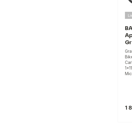
Li
BA
Ap
Gr
Gra
Bik
Car
1x1
Mic
1 