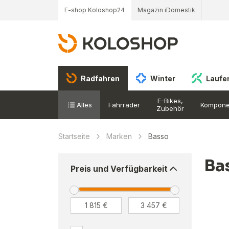
E-shop Koloshop24
Magazin iDomestik
Radfahren
Winter
Laufe
E-Bikes,
Alles
Fahrräder
Kompone
Zubehör
Startseite
Marken
Basso
Ba
Preis und Verfügbarkeit