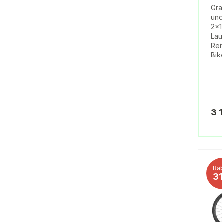
Gra
und
2x1
La
Rei
Bik
3 
Rab
3