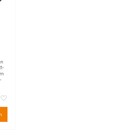
en
1-
rn
-
n