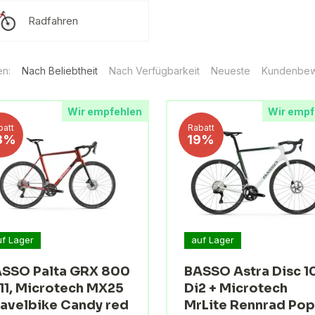
Radfahren
en:
Nach Beliebtheit
Nach Verfügbarkeit
Neueste
Kundenbew
Wir empfehlen
Wir empf
batt
Rabatt
3%
19%
uf Lager
auf Lager
SSO Palta GRX 800
BASSO Astra Disc 1
11, Microtech MX25
Di2 + Microtech
avelbike Candy red
MrLite Rennrad Pop