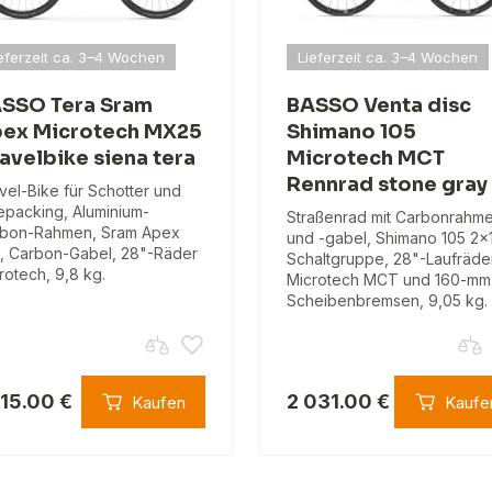
eferzeit ca. 3–4 Wochen
Lieferzeit ca. 3–4 Wochen
SSO Tera Sram
BASSO Venta disc
ex Microtech MX25
Shimano 105
avelbike siena tera
Microtech MCT
Rennrad stone gray
vel-Bike für Schotter und
epacking, Aluminium-
Straßenrad mit Carbonrahm
bon-Rahmen, Sram Apex
und -gabel, Shimano 105 2x1
1, Carbon-Gabel, 28"-Räder
Schaltgruppe, 28"-Laufräde
rotech, 9,8 kg.
Microtech MCT und 160-mm
Scheibenbremsen, 9,05 kg.
815.00 €
2 031.00 €
Kaufen
Kaufe