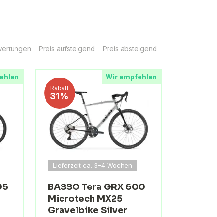
ertungen
Preis aufsteigend
Preis absteigend
ehlen
Wir empfehlen
Rabatt
31%
Lieferzeit ca. 3–4 Wochen
05
BASSO Tera GRX 600
Microtech MX25
Gravelbike Silver