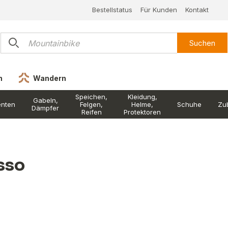
Bestellstatus
Für Kunden
Kontakt
Suchen
n
Wandern
Speichen,
Kleidung,
Gabeln,
nten
Felgen,
Helme,
Schuhe
Zu
Dämpfer
Reifen
Protektoren
sso