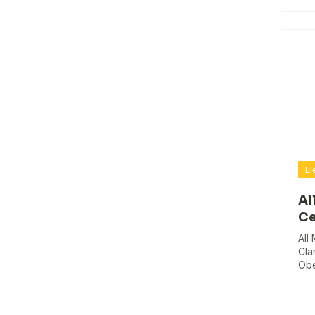
Li
Al
Ce
All
Cla
Obe