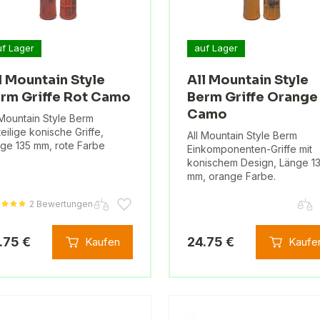
uf Lager
auf Lager
l Mountain Style
All Mountain Style
rm Griffe Rot Camo
Berm Griffe Orange
Camo
 Mountain Style Berm
teilige konische Griffe,
All Mountain Style Berm
ge 135 mm, rote Farbe
Einkomponenten-Griffe mit
konischem Design, Länge 1
mm, orange Farbe.
2 Bewertungen
.75 €
24.75 €
Kaufen
Kaufe