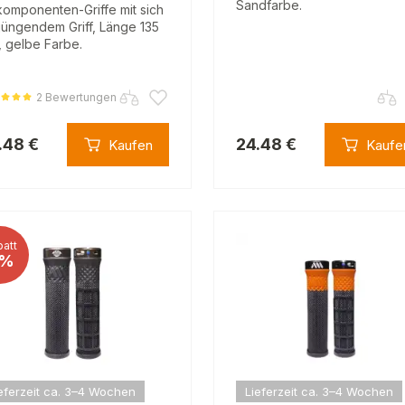
Sandfarbe.
komponenten-Griffe mit sich
jüngendem Griff, Länge 135
 gelbe Farbe.
2 Bewertungen
.48 €
24.48 €
Kaufen
Kaufe
att
%
eferzeit ca. 3–4 Wochen
Lieferzeit ca. 3–4 Wochen