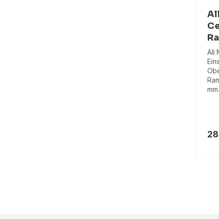
Al
Ce
Ra
All
Ein
Obe
Ram
mm
28