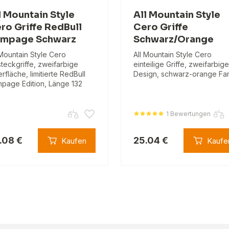
l Mountain Style
All Mountain Style
ro Griffe RedBull
Cero Griffe
mpage Schwarz
Schwarz/Orange
 Mountain Style Cero
All Mountain Style Cero
steckgriffe, zweifarbige
einteilige Griffe, zweifarbig
rfläche, limitierte RedBull
Design, schwarz-orange Fa
page Edition, Länge 132
.
1 Bewertungen
.08 €
25.04 €
Kaufen
Kaufe