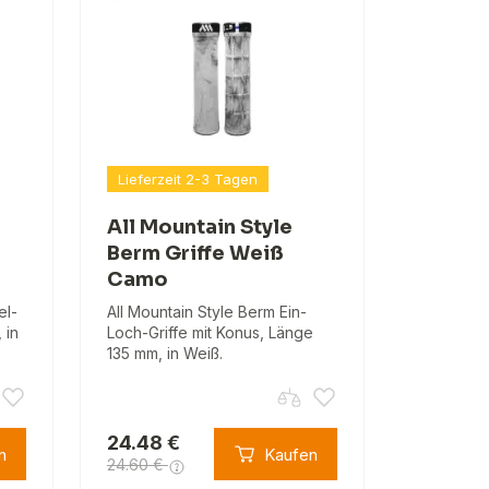
Lieferzeit 2-3 Tagen
All Mountain Style
Berm Griffe Weiß
Camo
el-
All Mountain Style Berm Ein-
 in
Loch-Griffe mit Konus, Länge
135 mm, in Weiß.
24.48 €
n
Kaufen
24.60 €