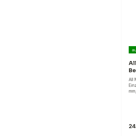
au
Al
Be
All
Ein
mm,
24