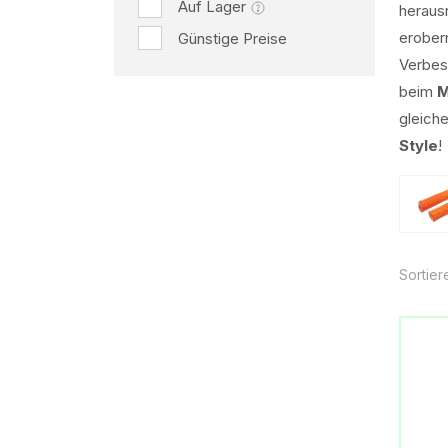
Auf Lager
herau
erobern
Günstige Preise
Verbes
beim
M
gleich
Style
!
Sortier