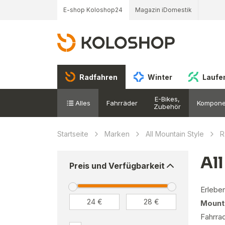
E-shop Koloshop24
Magazin iDomestik
Radfahren
Winter
Laufe
E-Bikes,
Alles
Fahrräder
Kompone
Zubehör
Startseite
Marken
All Mountain Style
R
Al
Preis und Verfügbarkeit
Erleben
Mounta
Fahrra