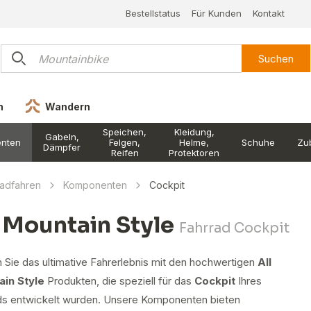
Bestellstatus
Für Kunden
Kontakt
Suchen
n
Wandern
Speichen,
Kleidung,
Gabeln,
nten
Felgen,
Helme,
Schuhe
Zu
Dämpfer
Reifen
Protektoren
adfahren
Komponenten
Cockpit
l Mountain Style
Fahrrad Cockpit
 Sie das ultimative Fahrerlebnis mit den hochwertigen
All
in Style
Produkten, die speziell für das
Cockpit
Ihres
ds entwickelt wurden. Unsere Komponenten bieten