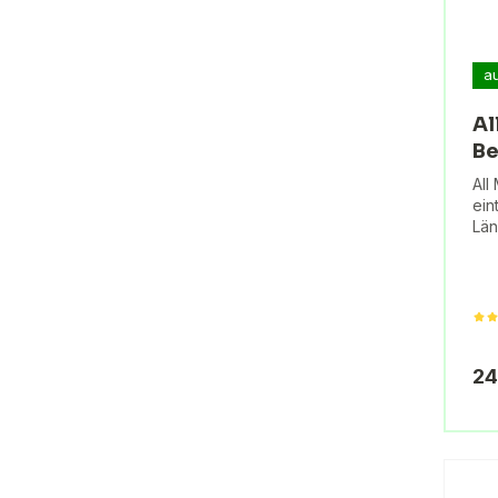
a
Al
Be
All
ein
Län
24