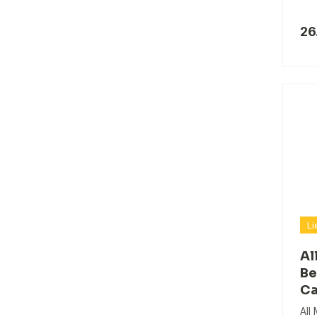
26
Li
Al
Be
C
All