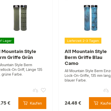
f Lager
Lieferzeit 2-3 Tagen
l Mountain Style
All Mountain Style
rm Griffe Grün
Berm Griffe Blau
Camo
 Mountain Style Berm
zellock-On Griff, Länge 135
All Mountain Style Berm Einz
 grüne Farbe.
Lock-On-Griffe, 135 mm lang,
blauer Farbe.
.75 €
24.48 €
Kaufen
Kaufe