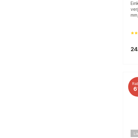
Ein
ver
mm,
24
Rab
6
Li