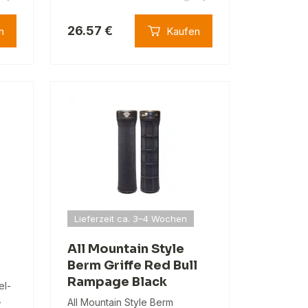
26.57 €
n
Kaufen
Lieferzeit ca. 3–4 Wochen
All Mountain Style
Berm Griffe Red Bull
Rampage Black
el-
,
All Mountain Style Berm