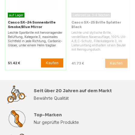
auf Lager
Lieferzeit ca. 3–4 Wochen
Casco SX-24 Sonnenbrille
Casco SX-25 Brille Splatter
Smoke/Blue Mirror
Black
Leichte Sportbrille mit hervorragender
Leichte und stylische Brille,
Belüftung, Kategorie 3, maximales
verstellbare Nasenauflage, 100% UV-
Sichtfeld in jede Richtung, Carbonic-
A,B,C-Schutz, Filterkategorie 3, im
Gläser, unter einem Helm tragbar.
Lieferumfang enthalten ist ein Beutel
mit Reinigungstuch.
Kaufen
51.42 €
Kaufen
41.73 €
Seit über 20 Jahren auf dem Markt
Bewährte Qualität
Top-Marken
Nur geprüfte Produkte