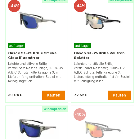
Wir empfehlen
Wir empfehlen
-
44%
-
44%
auf Lager
auf Lager
Casco SX-25 Brille Smoke
Casco SX-25 Brille Vautron
Clear Bluemirror
Splatter
Leichte und stilvolle Brille,
Leichte und stilvolle Brille,
verstellbare Nasenauflage, 100% UV-
verstellbarer Nasensteg, 100% UV-
A,B,C Schutz, Filterkategorie 3, im
A,B,C Schutz, Filterkategorie 3, im
Lieferumfang enthalten: Beutel mit
Lieferumfang enthalten ist ein Beutel
Reinigungstuch.
mit Reinigungstuch.
Kaufen
Kaufen
39.04 €
72.52 €
Wir empfehlen
-
40%