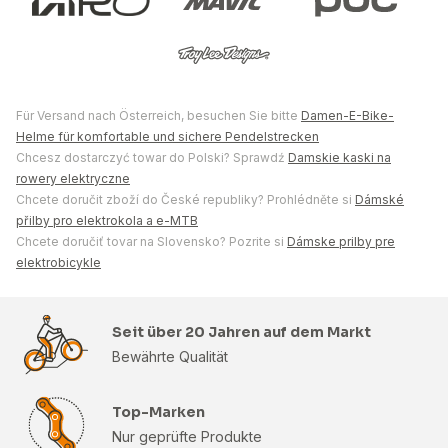
Für Versand nach Österreich, besuchen Sie bitte
Damen-E-Bike-
Helme für komfortable und sichere Pendelstrecken
Chcesz dostarczyć towar do Polski? Sprawdź
Damskie kaski na
rowery elektryczne
Chcete doručit zboží do České republiky? Prohlédněte si
Dámské
přilby pro elektrokola a e-MTB
Chcete doručiť tovar na Slovensko? Pozrite si
Dámske prilby pre
elektrobicykle
Seit über 20 Jahren auf dem Markt
Bewährte Qualität
Top-Marken
Nur geprüfte Produkte