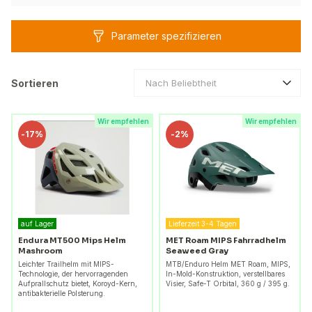
Parameter spezifizieren
Sortieren
Nach Beliebtheit
Wir empfehlen
Wir empfehlen
-
17%
-
2%
auf Lager
Lieferzeit 3-4 Tagen
Endura MT500 Mips Helm
MET Roam MIPS Fahrradhelm
Mashroom
Seaweed Gray
Leichter Trailhelm mit MIPS-
MTB/Enduro Helm MET Roam, MIPS,
Technologie, der hervorragenden
In-Mold-Konstruktion, verstellbares
Aufprallschutz bietet, Koroyd-Kern,
Visier, Safe-T Orbital, 360 g / 395 g.
antibakterielle Polsterung.