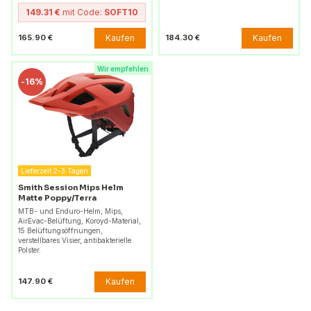
149.31 €
mit Code:
SOFT10
Kaufen
Kaufen
165.90 €
184.30 €
Wir empfehlen
-
16%
Lieferzeit 2-3 Tagen
Smith Session Mips Helm
Matte Poppy/Terra
MTB- und Enduro-Helm, Mips,
AirEvac-Belüftung, Koroyd-Material,
15 Belüftungsöffnungen,
verstellbares Visier, antibakterielle
Polster.
Kaufen
147.90 €