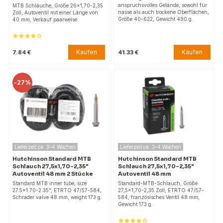
anspruchsvolles Gelände, sowohl für
MTB Schläuche, Größe 26x1,70-2,35
nasse als auch trockene Oberflächen,
Zoll, Autoventil mit einer Länge von
Größe 40-622, Gewicht 490 g.
40 mm, Verkauf paarweise.
Kaufen
Kaufen
7.84 €
41.33 €
-
27%
Lieferzeit ca. 3–4 Wochen
Lieferzeit ca. 3–4 Wochen
Hutchinson Standard MTB
Hutchinson Standard MTB
Schlauch 27,5x1,70-2,35"
Schlauch 27,5x1,70-2,35"
Autoventil 48 mm 2 Stücke
Autoventil 48 mm
Standard MTB inner tube, size
Standard-MTB-Schlauch, Größe
27.5x1.70-2.35", ETRTO 47/57-584,
27,5x1,70-2,35 Zoll, ETRTO 47/57-
Schrader valve 48 mm, weight 173 g.
584, französisches Ventil 48 mm,
Gewicht 173 g.