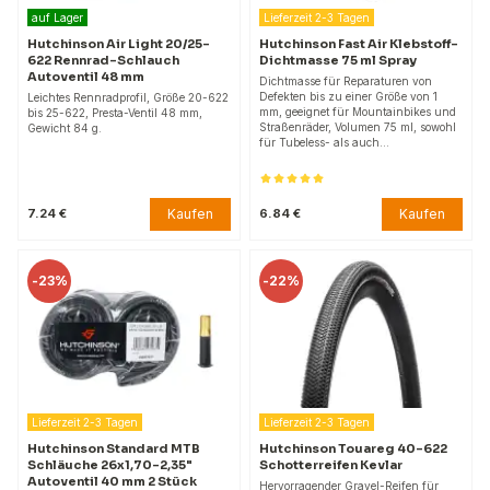
auf Lager
Lieferzeit 2-3 Tagen
Hutchinson Air Light 20/25-
Hutchinson Fast Air Klebstoff-
622 Rennrad-Schlauch
Dichtmasse 75 ml Spray
Autoventil 48 mm
Dichtmasse für Reparaturen von
Defekten bis zu einer Größe von 1
Leichtes Rennradprofil, Größe 20-622
mm, geeignet für Mountainbikes und
bis 25-622, Presta-Ventil 48 mm,
Straßenräder, Volumen 75 ml, sowohl
Gewicht 84 g.
für Tubeless- als auch…
Kaufen
Kaufen
7.24 €
6.84 €
-
23%
-
22%
Lieferzeit 2-3 Tagen
Lieferzeit 2-3 Tagen
Hutchinson Standard MTB
Hutchinson Touareg 40-622
Schläuche 26x1,70-2,35"
Schotterreifen Kevlar
Autoventil 40 mm 2 Stück
Hervorragender Gravel-Reifen für