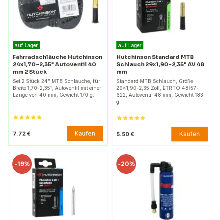
auf Lager
auf Lager
Fahrradschläuche Hutchinson
Hutchinson Standard MTB
24x1,70-2,35" Autoventil 40
Schlauch 29x1,90-2,35" AV 48
mm 2 Stück
mm
Set 2 Stück 24" MTB Schläuche, für
Standard MTB Schlauch, Größe
Breite 1,70-2,35", Autoventil mit einer
29x1,90-2,35 Zoll, ETRTO 48/57-
Länge von 40 mm, Gewicht 170 g.
622, Autoventil 48 mm, Gewicht 183
g.
Kaufen
7.72 €
Kaufen
5.50 €
-
19%
-
20%