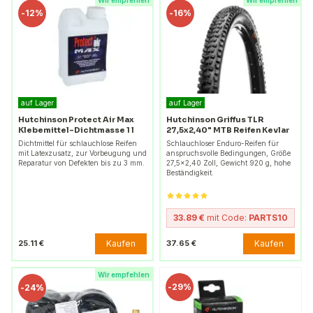
Wir empfehlen
Wir empfehlen
-
12%
-
16%
auf Lager
auf Lager
Hutchinson Protect Air Max
Hutchinson Griffus TLR
Klebemittel-Dichtmasse 1 l
27,5x2,40" MTB Reifen Kevlar
Dichtmittel für schlauchlose Reifen
Schlauchloser Enduro-Reifen für
mit Latexzusatz, zur Vorbeugung und
anspruchsvolle Bedingungen, Größe
Reparatur von Defekten bis zu 3 mm.
27,5x2,40 Zoll, Gewicht 920 g, hohe
Beständigkeit.
33.89 €
mit Code:
PARTS10
Kaufen
Kaufen
25.11 €
37.65 €
Wir empfehlen
-
29%
-
24%