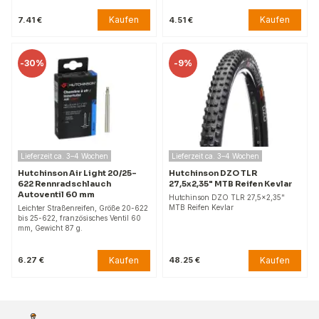
Kaufen
Kaufen
7.41 €
4.51 €
-
30%
-
9%
Lieferzeit ca. 3–4 Wochen
Lieferzeit ca. 3–4 Wochen
Hutchinson Air Light 20/25-
Hutchinson DZO TLR
622 Rennradschlauch
27,5x2,35" MTB Reifen Kevlar
Autoventil 60 mm
Hutchinson DZO TLR 27,5x2,35"
MTB Reifen Kevlar
Leichter Straßenreifen, Größe 20-622
bis 25-622, französisches Ventil 60
mm, Gewicht 87 g.
Kaufen
Kaufen
6.27 €
48.25 €