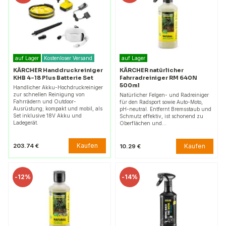
auf Lager
Kostenloser Versand
auf Lager
KÄRCHER Handdruckreiniger
KÄRCHER natürlicher
KHB 4-18 Plus Batterie Set
Fahrradreiniger RM 640N
500ml
Handlicher Akku-Hochdruckreiniger
zur schnellen Reinigung von
Natürlicher Felgen- und Radreiniger
Fahrrädern und Outdoor-
für den Radsport sowie Auto-Moto,
Ausrüstung; kompakt und mobil, als
pH-neutral. Entfernt Bremsstaub und
Set inklusive 18V Akku und
Schmutz effektiv, ist schonend zu
Ladegerät.
Oberflächen und…
Kaufen
203.74 €
Kaufen
10.29 €
-
12%
-
14%