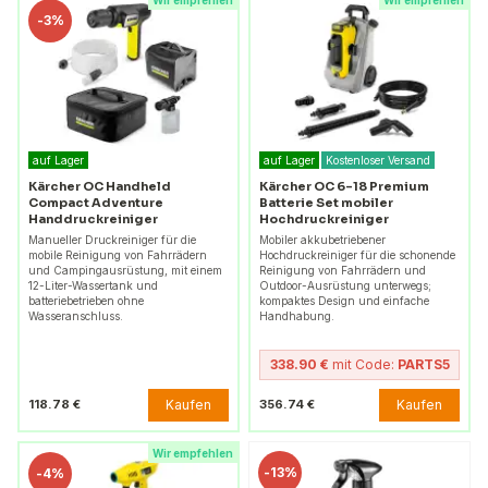
Wir empfehlen
Wir empfehlen
-
3%
auf Lager
auf Lager
Kostenloser Versand
Kärcher OC Handheld
Kärcher OC 6-18 Premium
Compact Adventure
Batterie Set mobiler
Handdruckreiniger
Hochdruckreiniger
Manueller Druckreiniger für die
Mobiler akkubetriebener
mobile Reinigung von Fahrrädern
Hochdruckreiniger für die schonende
und Campingausrüstung, mit einem
Reinigung von Fahrrädern und
12-Liter-Wassertank und
Outdoor-Ausrüstung unterwegs;
batteriebetrieben ohne
kompaktes Design und einfache
Wasseranschluss.
Handhabung.
338.90 €
mit Code:
PARTS5
Kaufen
Kaufen
118.78 €
356.74 €
Wir empfehlen
-
13%
-
4%