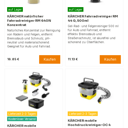
auf Lager
auf Lager
KÄRCHER natürlicher
KÄRCHER Fahrradreiniger RM
Fahrradreiniger RM 640N
44 G, 500ml
Konzentrat
Gel-Rad- und Felgenreiniger 500 ml
für Auto und Fahrrad, entfernt
Natürliches Konzentrat zur Reinigung
effektiv Bremsstaub und
von Rädern und Felgen, entfernt
Straßenschmutz, ist säurefrei und
Bremsstaub und Schmutz, pH-
schonend zu Oberflächen.
neutral und materialschonend.
Geeignet für Auto und Fahrrad.
Kaufen
Kaufen
16.85 €
11.13 €
Lieferzeit 2-3 Tagen
Lieferzeit 2-3 Tagen
Kostenloser Versand
KÄRCHER mobile
Hochdruckreiniger OC 4
KÄRCHER mobile