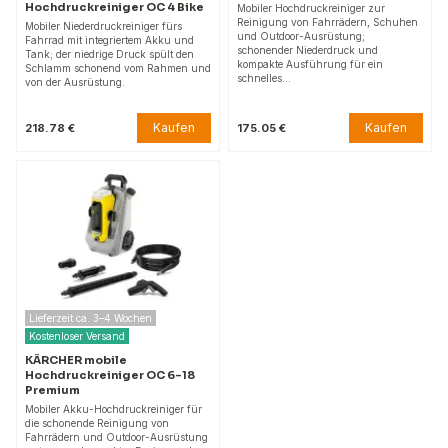
Hochdruckreiniger OC 4 Bike
Mobiler Hochdruckreiniger zur
Reinigung von Fahrrädern, Schuhen
Mobiler Niederdruckreiniger fürs
und Outdoor-Ausrüstung;
Fahrrad mit integriertem Akku und
schonender Niederdruck und
Tank; der niedrige Druck spült den
kompakte Ausführung für ein
Schlamm schonend vom Rahmen und
schnelles…
von der Ausrüstung.
Kaufen
Kaufen
218.78 €
175.05 €
Lieferzeit ca. 3–4 Wochen
Kostenloser Versand
KÄRCHER mobile
Hochdruckreiniger OC 6-18
Premium
Mobiler Akku-Hochdruckreiniger für
die schonende Reinigung von
Fahrrädern und Outdoor-Ausrüstung