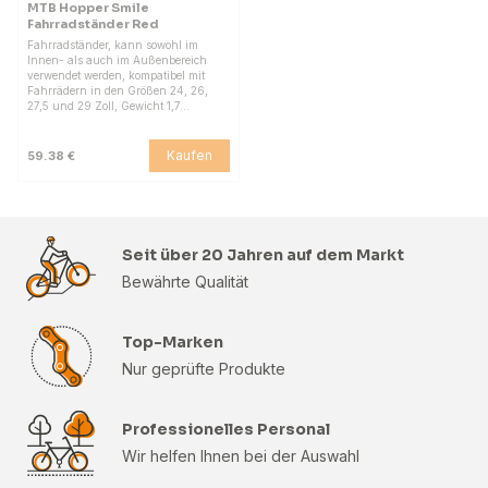
MTB Hopper Smile
Fahrradständer Red
Fahrradständer, kann sowohl im
Innen- als auch im Außenbereich
verwendet werden, kompatibel mit
Fahrrädern in den Größen 24, 26,
27,5 und 29 Zoll, Gewicht 1,7…
Kaufen
59.38 €
Seit über 20 Jahren auf dem Markt
Bewährte Qualität
Top-Marken
Nur geprüfte Produkte
Professionelles Personal
Wir helfen Ihnen bei der Auswahl