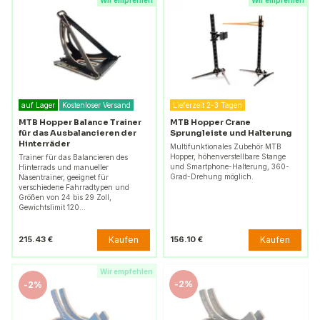
Wir empfehlen
Wir empfehlen
auf Lager
Kostenloser Versand
Lieferzeit 2-3 Tagen
MTB Hopper Balance Trainer
MTB Hopper Crane
für das Ausbalancieren der
Sprungleiste und Halterung
Hinterräder
Multifunktionales Zubehör MTB
Hopper, höhenverstellbare Stange
Trainer für das Balancieren des
und Smartphone-Halterung, 360-
Hinterrads und manueller
Grad-Drehung möglich.
Nasentrainer, geeignet für
verschiedene Fahrradtypen und
Größen von 24 bis 29 Zoll,
Gewichtslimit 120…
Kaufen
Kaufen
215.43 €
156.10 €
Wir empfehlen
-
2%
-
2%