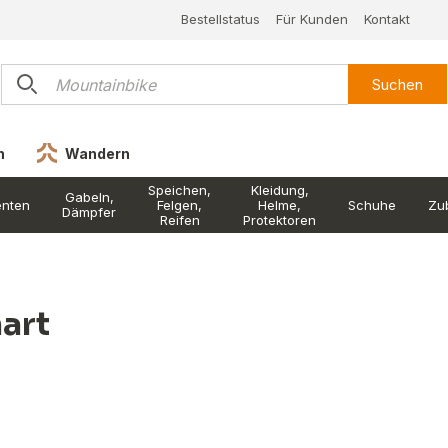
Bestellstatus
Für Kunden
Kontakt
Suchen
n
Wandern
Speichen,
Kleidung,
Gabeln,
nten
Felgen,
Helme,
Schuhe
Zu
Dämpfer
Reifen
Protektoren
art