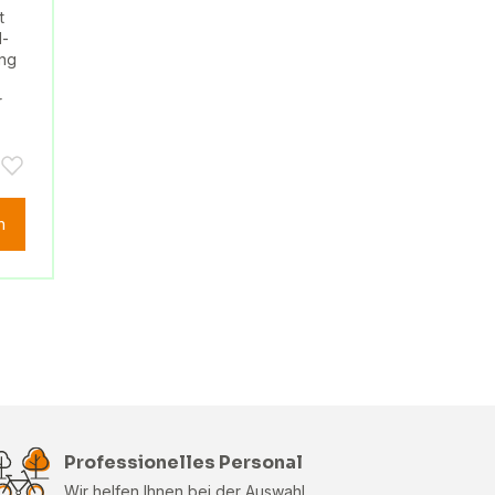
t
d-
ung
r
n
Professionelles Personal
Wir helfen Ihnen bei der Auswahl