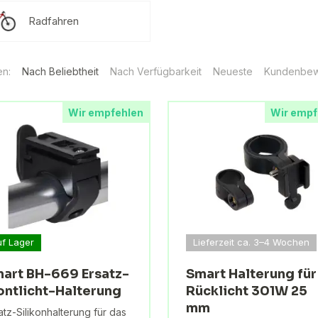
Radfahren
en:
Nach Beliebtheit
Nach Verfügbarkeit
Neueste
Kundenbew
Wir empfehlen
Wir empf
uf Lager
Lieferzeit ca. 3–4 Wochen
art BH-669 Ersatz-
Smart Halterung für
ontlicht-Halterung
Rücklicht 301W 25
mm
atz-Silikonhalterung für das