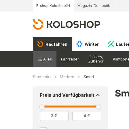
E-shop Koloshop24
Magazin iDomestik
Radfahren
Winter
Laufe
E-Bikes,
Alles
Fahrräder
Kompone
Zubehör
Startseite
Marken
Smart
Sm
Preis und Verfügbarkeit