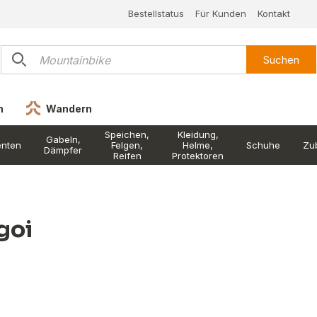
Bestellstatus
Für Kunden
Kontakt
Suchen
n
Wandern
Speichen,
Kleidung,
Gabeln,
nten
Felgen,
Helme,
Schuhe
Zu
Dämpfer
Reifen
Protektoren
goi