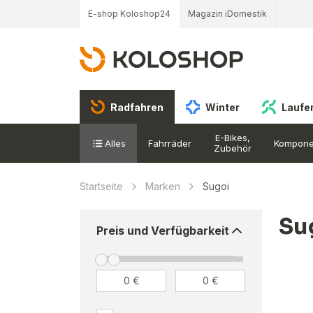
E-shop Koloshop24
Magazin iDomestik
Radfahren
Winter
Laufe
E-Bikes,
Alles
Fahrräder
Kompone
Zubehör
Startseite
Marken
Sugoi
Su
Preis und Verfügbarkeit