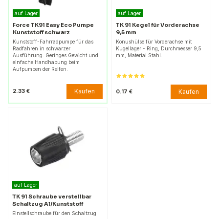
auf Lager
auf Lager
Force TK91 Easy Eco Pumpe
TK 91 Kegel für Vorderachse
Kunststoff schwarz
9,5 mm
Kunststoff-Fahrradpumpe für das
Konushülse für Vorderachse mit
Radfahren in schwarzer
Kugellager - Ring, Durchmesser 9,5
Ausführung. Geringes Gewicht und
mm, Material Stahl.
einfache Handhabung beim
Aufpumpen der Reifen.
Kaufen
2.33 €
Kaufen
0.17 €
auf Lager
TK 91 Schraube verstellbar
Schaltzug Al/Kunststoff
Einstellschraube für den Schaltzug