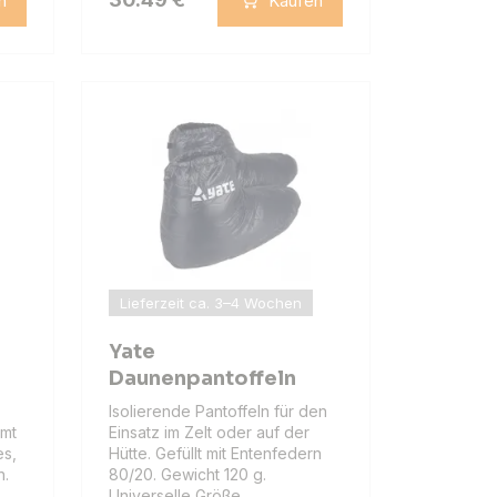
n
Kaufen
Lieferzeit ca. 3–4 Wochen
Yate
Daunenpantoffeln
Isolierende Pantoffeln für den
mmt
Einsatz im Zelt oder auf der
es,
Hütte. Gefüllt mit Entenfedern
n.
80/20. Gewicht 120 g.
Universelle Größe.