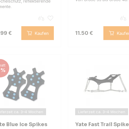
chelschutz, reflektierende
mente.
.99 €
11.50 €
Kaufen
Kaufe
att
1%
eferzeit ca. 3–4 Wochen
Lieferzeit ca. 3–4 Wochen
te Blue Ice Spikes
Yate Fast Trail Spik