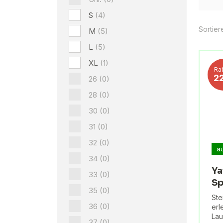
S
(4)
Sortier
M
(5)
L
(5)
XL
(1)
Ra
2
26
(0)
28
(0)
30
(0)
31
(0)
32
(0)
a
34
(0)
Ya
33
(0)
Sp
35
(0)
Ste
36
(0)
erl
Lau
37
(0)