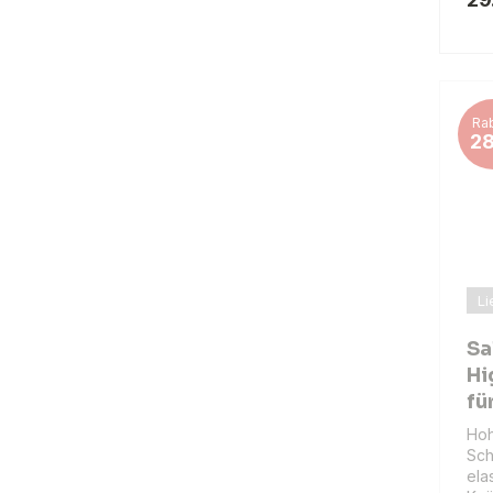
Rab
2
Li
Sa
Hi
fü
Ho
Sch
ela