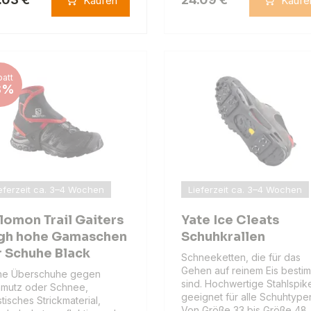
Kaufen
Kaufe
att
8%
eferzeit ca. 3–4 Wochen
Lieferzeit ca. 3–4 Wochen
lomon Trail Gaiters
Yate Ice Cleats
gh hohe Gamaschen
Schuhkrallen
r Schuhe Black
Schneeketten, die für das
Gehen auf reinem Eis besti
he Überschuhe gegen
sind. Hochwertige Stahlspik
mutz oder Schnee,
geeignet für alle Schuhtype
stisches Strickmaterial,
Von Größe 33 bis Größe 48.