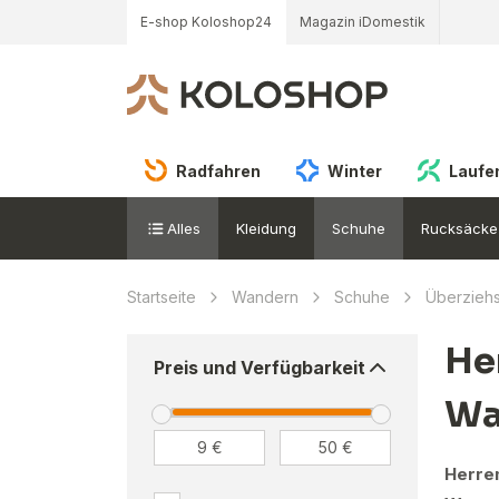
E-shop Koloshop24
Magazin iDomestik
Radfahren
Winter
Laufe
Alles
Kleidung
Schuhe
Rucksäcke
Startseite
Wandern
Schuhe
Überzieh
He
Preis und Verfügbarkeit
Wa
Herre