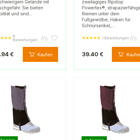
schwierigem Gelände mit
zweilagiges Ripstop
schgefahr. Sie bieten
Powertex®, strapazierfähig
bilität und sind…
Riemen unter dem
Fußgewölbe, Haken für
Schnürsenkel,…
6
1 Bewertungen
Bewertungen
.94 €
39.40 €
Kaufen
Kaufe
f Lager
auf Lager