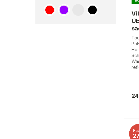
Vi
Üb
sa
Tou
Pol
Hos
Sch
Was
ref
24
Rab
2