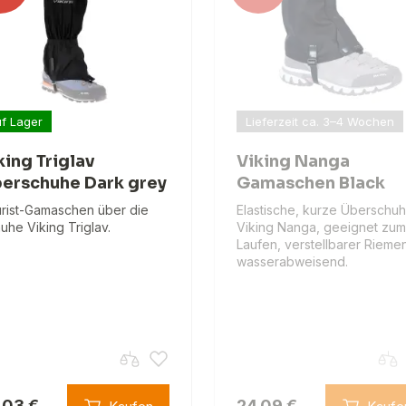
f Lager
Lieferzeit ca. 3–4 Wochen
king Triglav
Viking Nanga
erschuhe Dark grey
Gamaschen Black
rist-Gamaschen über die
Elastische, kurze Überschu
uhe Viking Triglav.
Viking Nanga, geeignet zum
Laufen, verstellbarer Rieme
wasserabweisend.
.03 €
24.09 €