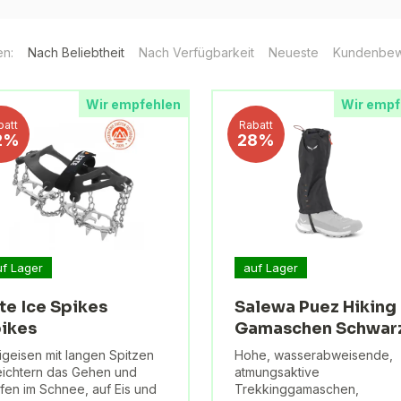
en:
Nach Beliebtheit
Nach Verfügbarkeit
Neueste
Kundenbew
Wir empfehlen
Wir empf
batt
Rabatt
2%
28%
uf Lager
auf Lager
te Ice Spikes
Salewa Puez Hiking
ikes
Gamaschen Schwar
igeisen mit langen Spitzen
Hohe, wasserabweisende,
eichtern das Gehen und
atmungsaktive
fen im Schnee, auf Eis und
Trekkinggamaschen,