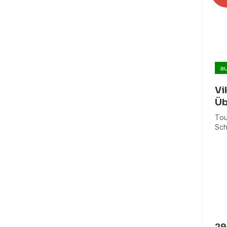
au
Vi
Üb
Tou
Sch
29