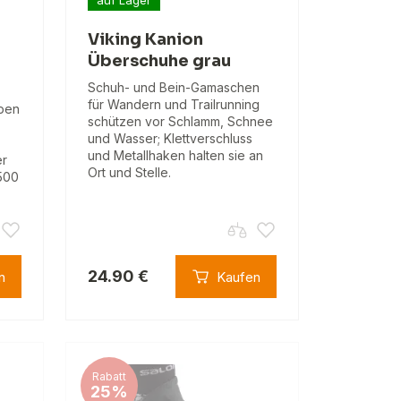
Viking Kanion
Überschuhe grau
Schuh- und Bein-Gamaschen
für Wandern und Trailrunning
pen
schützen vor Schlamm, Schnee
und Wasser; Klettverschluss
und Metallhaken halten sie an
er
Ort und Stelle.
1500
24.90 €
n
Kaufen
Rabatt
25%