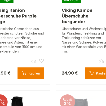
king Kanion
Viking Kanion
erschuhe Purple
Überschuhe
ge
burgunder
ristische Gamaschen aus
Überschuhe und Wadenstul
yester schützen Schuhe und
für Wandern, Trekking und
enbeine vor Nässe,
Trailrunning schützen vor
nee und Ästen, mit einer
Nässe und Schnee; Polyest
sersäule von 1500 mm und
mit einer Wassersäule von 
lektierenden…
mm.
.90 €
24.90 €
Kaufen
Kaufe
att
Rabatt
7%
3%