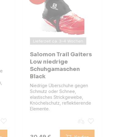
Lieferzeit ca. 3–4 Wochen
Salomon Trail Gaiters
Low niedrige
Schuhgamaschen
he
Black
n,
Niedrige Überschuhe gegen
Schmutz oder Schnee,
elastisches Strickgewebe,
Knöchelschutz, reflektierende
Elemente.
30.49 €