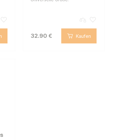
32.90 €
n
Kaufen
es