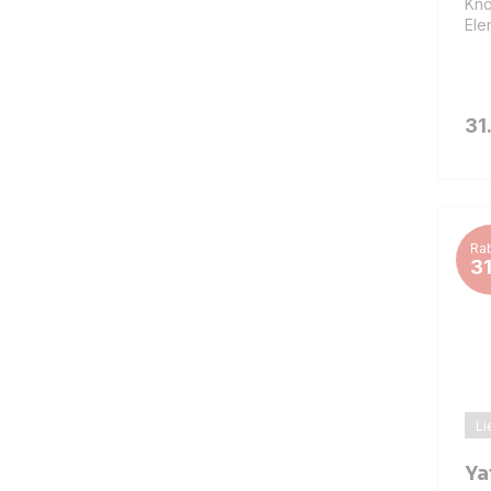
Knö
Ele
31
Rab
3
Li
Ya