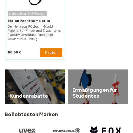
Lieferzeit ca. 3–4 Wochen
Melon Posh Helm Berlin
Der Helm aus PCplus In-Mould
Material für Kinder und Erwachsene,
Fidlock® Verschluss, Drehknopf,
Gewicht 250 - 295 g.
Kaufen
66.56 €
Ermäßigungen für
Kundenrabatte
Studenten
Beliebtesten Marken