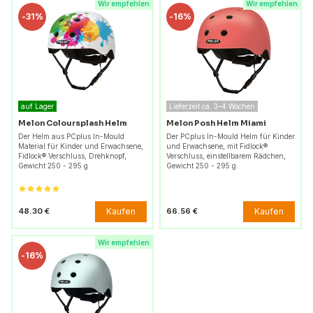
Wir empfehlen
Wir empfehlen
-
31%
-
16%
auf Lager
Lieferzeit ca. 3–4 Wochen
Melon Coloursplash Helm
Melon Posh Helm Miami
Der Helm aus PCplus In-Mould
Der PCplus In-Mould Helm für Kinder
Material für Kinder und Erwachsene,
und Erwachsene, mit Fidlock®
Fidlock® Verschluss, Drehknopf,
Verschluss, einstellbarem Rädchen,
Gewicht 250 - 295 g.
Gewicht 250 - 295 g.
Kaufen
Kaufen
48.30 €
66.56 €
Wir empfehlen
-
16%