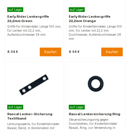
auf Lager
auf Lager
Early Rider Lenkergriffe
Early Rider Lenkergriffe
22,2mm Green
22,2mm Orange
Griffe für Kinderräder, Länge 100 mm,
Griffe für Kinderfahrräder, Länge 100
für Lenker mit 22,2 mm,
mm, für Lenker mit 22,2 mm
Außendurchmesser 28 mm.
Durchmesser, Außendurchmesser 28
mm.
Kaufen
Kaufen
8.54 €
8.54 €
auf Lager
auf Lager
Rascal Lenker-Sicherung
Rascal Lenkersicherung Ring
Textilband
Steuersicherungsring gegen
Durchdrehen, für Kinderfahrräder
Lenkungssperre, für Kinderfahrräder
Rascal, Ring, zur Verwendung in
Rascal, Band, in Kombination mit