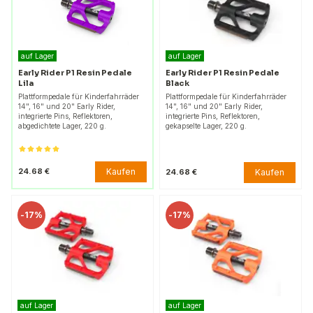
auf Lager
auf Lager
Early Rider P1 Resin Pedale
Early Rider P1 Resin Pedale
Lila
Black
Plattformpedale für Kinderfahrräder
Plattformpedale für Kinderfahrräder
14", 16" und 20" Early Rider,
14", 16" und 20" Early Rider,
integrierte Pins, Reflektoren,
integrierte Pins, Reflektoren,
abgedichtete Lager, 220 g.
gekapselte Lager, 220 g.
Kaufen
24.68 €
Kaufen
24.68 €
-
17%
-
17%
auf Lager
auf Lager