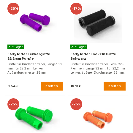
-
25%
-
17%
auf Lager
auf Lager
Early Rider Lenkergriffe
Early Rider Lock On Griffe
22,2mm Purple
Schwarz
Griffe für Kinderfahrräder, Länge 100
Griffe für Kinderfahrräder, Lock-On-
mm, für 22,2 mm Lenker,
Klemmen, Länge 92 mm, für 22,2 mm
Außendurchmesser 28 mm.
Lenker, äußerer Durchmesser 28 mm.
Kaufen
Kaufen
8.54 €
16.11 €
-
25%
-
25%