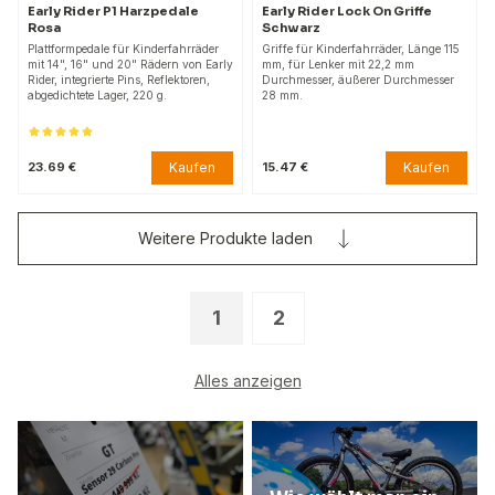
Early Rider P1 Harzpedale
Early Rider Lock On Griffe
Rosa
Schwarz
Plattformpedale für Kinderfahrräder
Griffe für Kinderfahrräder, Länge 115
mit 14", 16" und 20" Rädern von Early
mm, für Lenker mit 22,2 mm
Rider, integrierte Pins, Reflektoren,
Durchmesser, äußerer Durchmesser
abgedichtete Lager, 220 g.
28 mm.
Kaufen
Kaufen
23.69 €
15.47 €
Weitere Produkte laden
1
2
Alles anzeigen