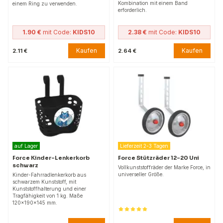
Kombination mit einem Band
einem Ring zu verwenden.
erforderlich.
1.90 €
mit Code:
KIDS10
2.38 €
mit Code:
KIDS10
Kaufen
Kaufen
2.11 €
2.64 €
auf Lager
Lieferzeit 2-3 Tagen
Force Kinder-Lenkerkorb
Force Stützräder 12-20 Uni
schwarz
Vollkunststoffräder der Marke Force, in
universeller Größe.
Kinder-Fahrradlenkerkorb aus
schwarzem Kunststoff, mit
Kunststoffhalterung und einer
Tragfähigkeit von 1 kg. Maße
120×190×145 mm.