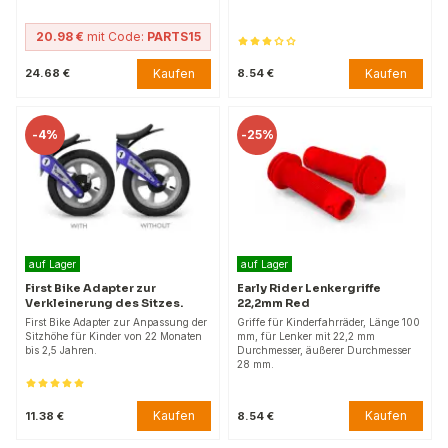
20.98 €
mit Code:
PARTS15
Kaufen
Kaufen
24.68 €
8.54 €
-
4%
-
25%
auf Lager
auf Lager
First Bike Adapter zur
Early Rider Lenkergriffe
Verkleinerung des Sitzes.
22,2mm Red
First Bike Adapter zur Anpassung der
Griffe für Kinderfahrräder, Länge 100
Sitzhöhe für Kinder von 22 Monaten
mm, für Lenker mit 22,2 mm
bis 2,5 Jahren.
Durchmesser, äußerer Durchmesser
28 mm.
Kaufen
Kaufen
11.38 €
8.54 €