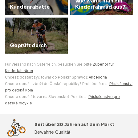
Wie wählt man ein
Kundenrabatte
Kinderfahrrad aus?
Geprüft durch
Für Versand nach Österreich, besuchen Sie bitte
Zubehör für
Kinderfahrräder
Chcesz dostarczyć towar do Polski? Sprawdź
Akcesoria
Chcete doručit zboží do České republiky? Prohlédněte si
Příslušenství
pro dětská kola
Chcete doručiť tovar na Slovensko? Pozrite si
Príslušenstvo pre
detské bicykle
Seit über 20 Jahren auf dem Markt
Bewährte Qualität