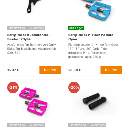
Lieferzeit ca. 3–4 Wochen
auf Lager
Early Rider Ausfallende –
Early Rider P1 Harz Pedale
Seeker 20/24
Cyan
Ausfallende für Rahmen von Early
Plattformpedale für Kinderfahrräder
Rider, für Modelle mit Kettenantrieb
14", 16" und 20" Early Rider,
S20, S24.
integrierte Pins, Reflektoren,
gekapselte Lager, 220 g.
Kaufen
Kaufen
15.37 €
23.69 €
-
21%
-
20%
Lieferzeit ca. 3–4 Wochen
Lieferzeit ca. 3–4 Wochen