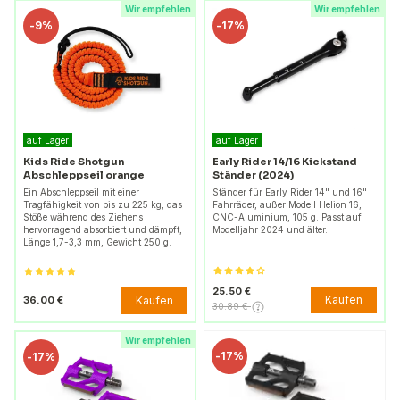
Wir empfehlen
Wir empfehlen
-
9%
-
17%
auf Lager
auf Lager
Kids Ride Shotgun
Early Rider 14/16 Kickstand
Abschleppseil orange
Ständer (2024)
Ein Abschleppseil mit einer
Ständer für Early Rider 14" und 16"
Tragfähigkeit von bis zu 225 kg, das
Fahrräder, außer Modell Helion 16,
Stöße während des Ziehens
CNC-Aluminium, 105 g. Passt auf
hervorragend absorbiert und dämpft,
Modelljahr 2024 und älter.
Länge 1,7-3,3 mm, Gewicht 250 g.
25.50 €
Kaufen
Kaufen
36.00 €
30.89 €
Wir empfehlen
-
17%
-
17%