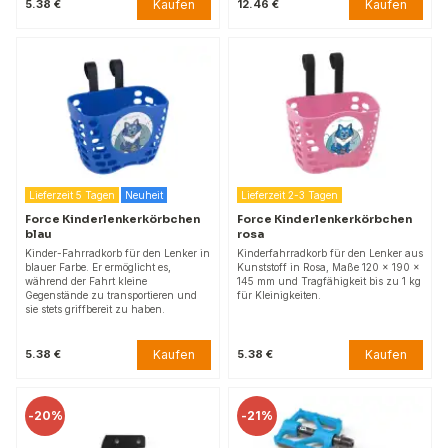
Kaufen
Kaufen
5.38 €
12.46 €
Lieferzeit 5 Tagen
Neuheit
Lieferzeit 2-3 Tagen
Force Kinderlenkerkörbchen
Force Kinderlenkerkörbchen
blau
rosa
Kinder-Fahrradkorb für den Lenker in
Kinderfahrradkorb für den Lenker aus
blauer Farbe. Er ermöglicht es,
Kunststoff in Rosa, Maße 120 x 190 x
während der Fahrt kleine
145 mm und Tragfähigkeit bis zu 1 kg
Gegenstände zu transportieren und
für Kleinigkeiten.
sie stets griffbereit zu haben.
Kaufen
Kaufen
5.38 €
5.38 €
-
20%
-
21%