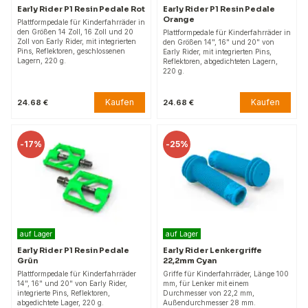
Early Rider P1 Resin Pedale Rot
Early Rider P1 Resin Pedale
Orange
Plattformpedale für Kinderfahrräder in
den Größen 14 Zoll, 16 Zoll und 20
Plattformpedale für Kinderfahrräder in
Zoll von Early Rider, mit integrierten
den Größen 14", 16" und 20" von
Pins, Reflektoren, geschlossenen
Early Rider, mit integrierten Pins,
Lagern, 220 g.
Reflektoren, abgedichteten Lagern,
220 g.
Kaufen
Kaufen
24.68 €
24.68 €
-
17%
-
25%
auf Lager
auf Lager
Early Rider P1 Resin Pedale
Early Rider Lenkergriffe
Grün
22,2mm Cyan
Plattformpedale für Kinderfahrräder
Griffe für Kinderfahrräder, Länge 100
14", 16" und 20" von Early Rider,
mm, für Lenker mit einem
integrierte Pins, Reflektoren,
Durchmesser von 22,2 mm,
abgedichtete Lager, 220 g.
Außendurchmesser 28 mm.