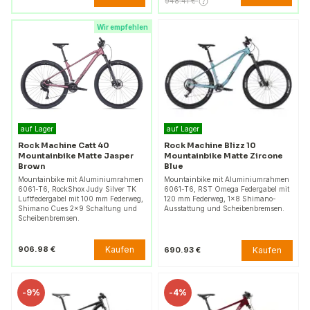
948.41 €
Wir empfehlen
auf Lager
auf Lager
Rock Machine Catt 40
Rock Machine Blizz 10
Mountainbike Matte Jasper
Mountainbike Matte Zircone
Brown
Blue
Mountainbike mit Aluminiumrahmen
Mountainbike mit Aluminiumrahmen
6061-T6, RockShox Judy Silver TK
6061-T6, RST Omega Federgabel mit
Luftfedergabel mit 100 mm Federweg,
120 mm Federweg, 1x8 Shimano-
Shimano Cues 2×9 Schaltung und
Ausstattung und Scheibenbremsen.
Scheibenbremsen.
Kaufen
906.98 €
Kaufen
690.93 €
-
9%
-
4%