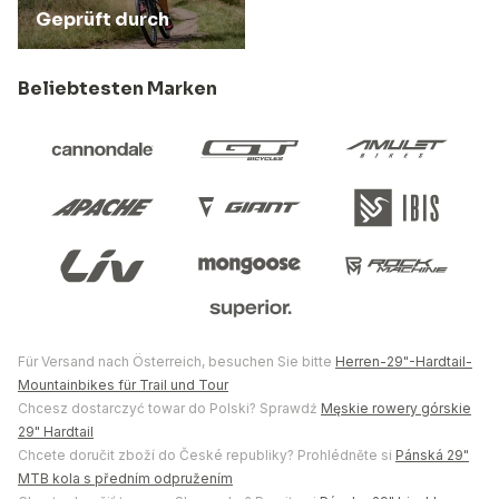
Geprüft durch
Beliebtesten Marken
Für Versand nach Österreich, besuchen Sie bitte
Herren-29"-Hardtail-
Mountainbikes für Trail und Tour
Chcesz dostarczyć towar do Polski? Sprawdź
Męskie rowery górskie
29" Hardtail
Chcete doručit zboží do České republiky? Prohlédněte si
Pánská 29"
MTB kola s předním odpružením