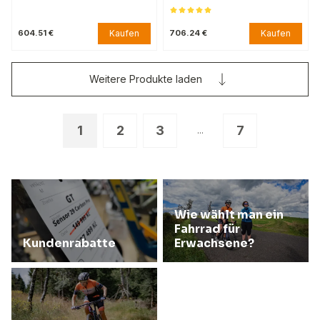
Kaufen
Kaufen
604.51 €
706.24 €
Weitere Produkte laden
1
2
3
7
...
Wie wählt man ein
Fahrrad für
Kundenrabatte
Erwachsene?