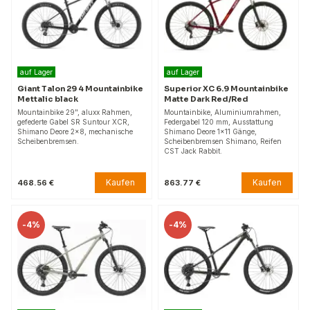
auf Lager
auf Lager
Giant Talon 29 4 Mountainbike
Superior XC 6.9 Mountainbike
Mettalic black
Matte Dark Red/Red
Mountainbike 29", aluxx Rahmen,
Mountainbike, Aluminiumrahmen,
gefederte Gabel SR Suntour XCR,
Federgabel 120 mm, Ausstattung
Shimano Deore 2x8, mechanische
Shimano Deore 1x11 Gänge,
Scheibenbremsen.
Scheibenbremsen Shimano, Reifen
CST Jack Rabbit.
Kaufen
Kaufen
468.56 €
863.77 €
-
4%
-
4%