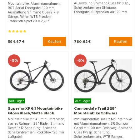
Ausstattung Shimano Cues 1x10 sp.,
Mountainbike, Aluminiumrahmen,
Scheibenbremsen Shimano,
RST Aerial Federgabel 100 mm,
Federgabel Suspension Air 120 mm.
Ausstattung Shimano Cues 2 x 9
Gänge, Reifen WTB Freedom
Transition Sport 29 x 2,25".
Kaufen
Kaufen
594.67 €
780.62 €
-
9%
-
6%
auf Lager
auf Lager
Superior XP 6.1 Mountainbike
Cannondale Trail 2 29"
Gloss Black/Matte Black
Mountainbike Schwarz
Mountainbike mit Aluminiumrahmen,
29" Cannondale Trail 2 Mountainbike
starres Rahmen, 29" Räder, Shimano
mit Aluminiumrahmen, SR Suntour
Deore 1x12 Schaltung, Shimano
Gabel mit 100 mm Federweg, Shimano
Scheibenbremsen, RockShox 120 mm
Cues 1x9sp. Schaltung,
Luftgabel.
Scheibenbremsen, WTB Ranger…