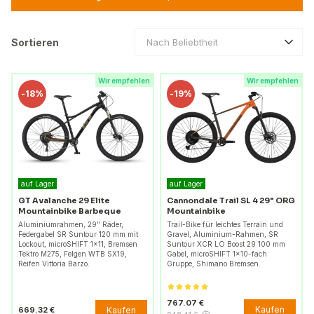
Sortieren
Nach Beliebtheit
Wir empfehlen
Wir empfehlen
-
18%
-
19%
auf Lager
auf Lager
GT Avalanche 29 Elite
Cannondale Trail SL 4 29" ORG
Mountainbike Barbeque
Mountainbike
Aluminiumrahmen, 29" Räder,
Trail-Bike für leichtes Terrain und
Federgabel SR Suntour 120 mm mit
Gravel, Aluminium-Rahmen, SR
Lockout, microSHIFT 1x11, Bremsen
Suntour XCR LO Boost 29 100 mm
Tektro M275, Felgen WTB SX19,
Gabel, microSHIFT 1×10-fach
Reifen Vittoria Barzo.
Gruppe, Shimano Bremsen.
767.07 €
Kaufen
Kaufen
669.32 €