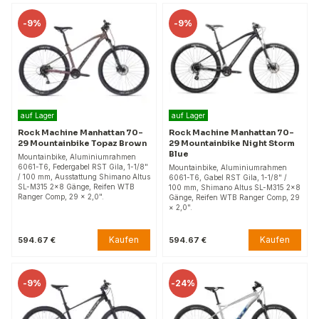
-
9%
-
9%
auf Lager
auf Lager
Rock Machine Manhattan 70-
Rock Machine Manhattan 70-
29 Mountainbike Topaz Brown
29 Mountainbike Night Storm
Blue
Mountainbike, Aluminiumrahmen
6061-T6, Federgabel RST Gila, 1-1/8"
Mountainbike, Aluminiumrahmen
/ 100 mm, Ausstattung Shimano Altus
6061-T6, Gabel RST Gila, 1-1/8" /
SL-M315 2x8 Gänge, Reifen WTB
100 mm, Shimano Altus SL-M315 2x8
Ranger Comp, 29 × 2,0".
Gänge, Reifen WTB Ranger Comp, 29
× 2,0".
Kaufen
Kaufen
594.67 €
594.67 €
-
9%
-
24%