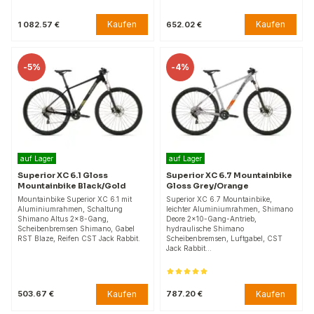
Kaufen
Kaufen
1 082.57 €
652.02 €
-
5%
-
4%
auf Lager
auf Lager
Superior XC 6.1 Gloss
Superior XC 6.7 Mountainbike
Mountainbike Black/Gold
Gloss Grey/Orange
Mountainbike Superior XC 6.1 mit
Superior XC 6.7 Mountainbike,
Aluminiumrahmen, Schaltung
leichter Aluminiumrahmen, Shimano
Shimano Altus 2x8-Gang,
Deore 2x10-Gang-Antrieb,
Scheibenbremsen Shimano, Gabel
hydraulische Shimano
RST Blaze, Reifen CST Jack Rabbit.
Scheibenbremsen, Luftgabel, CST
Jack Rabbit…
Kaufen
Kaufen
503.67 €
787.20 €