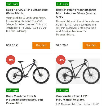
auf Lager
auf Lager
Superior XC 6.1 Mountainbike
Rock Machine Manhattan 60
Gloss Black
Mountainbike Gloss Quartz
Grey
Mountainbike, Aluminiumrahmen,
Ausstattung Shimano Cues 1x9
Mountainbike mit Aluminiumrahmen
Gänge, Scheibenbremsen Shimano,
6061-T6, RST Gila-Federgabel mit
Federgabel SR Suntour XCT 30 DS
100 mm Federweg, 2x9-Schaltung
100 mm Federweg.
und Scheibenbremsen für
Mountainbiking.
Kaufen
Kaufen
631.86 €
520.29 €
-
9%
-
4%
auf Lager
auf Lager
Rock Machine Blizz 5
Cannondale Trail 1 29"
Mountainbike Matte Deep
Mountainbike Black
Ocean Blue
29" Mountainbike Cannondale Trail 1