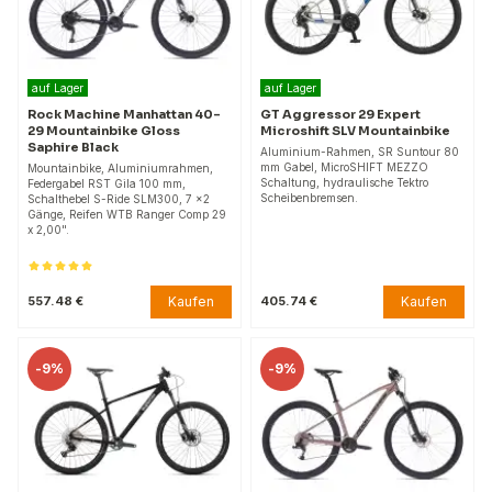
auf Lager
auf Lager
Rock Machine Manhattan 40-
GT Aggressor 29 Expert
29 Mountainbike Gloss
Microshift SLV Mountainbike
Saphire Black
Aluminium-Rahmen, SR Suntour 80
mm Gabel, MicroSHIFT MEZZO
Mountainbike, Aluminiumrahmen,
Schaltung, hydraulische Tektro
Federgabel RST Gila 100 mm,
Scheibenbremsen.
Schalthebel S-Ride SLM300, 7 x2
Gänge, Reifen WTB Ranger Comp 29
x 2,00".
Kaufen
Kaufen
557.48 €
405.74 €
-
9%
-
9%