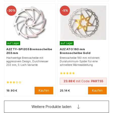
-
30%
-
5%
auf Lager
auf Lager
A2Z TY-SPI203 Bremsscheibe
A2Z ATO 180 mm
203 mm
Bremsscheibe Gold
Hochwertige Bremsscheibe mit
Bremsscheibe 180 mm mit einem
aggressivem Design, Durchmesser
Duraluminium-Spider für eine
203 mm, 5-Loch-Variante.
schnellere Wärmeableitung.
23.88 €
mit Code:
PARTS5
Kaufen
Kaufen
19.90 €
25.14 €
Weitere Produkte laden