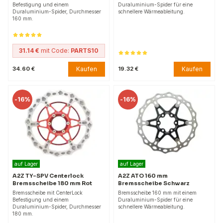
Befestigung und einem
Duraluminium-Spider für eine
Duraluminium-Spider, Durchmesser
schnellere Wärmeableitung.
160 mm.
31.14 €
mit Code:
PARTS10
Kaufen
Kaufen
34.60 €
19.32 €
-
16%
-
16%
auf Lager
auf Lager
A2Z TY-SPV Centerlock
A2Z ATO 160 mm
Bremsscheibe 180 mm Rot
Bremsscheibe Schwarz
Bremsscheibe mit CenterLock
Bremsscheibe 160 mm mit einem
Befestigung und einem
Duraluminium-Spider für eine
Duraluminium-Spider, Durchmesser
schnellere Wärmeableitung.
180 mm.