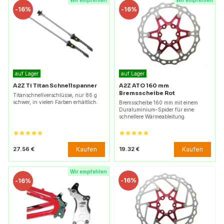
Wir empfehlen
Wir empfehlen
-
16%
-
16%
auf Lager
auf Lager
A2Z Ti Titan Schnellspanner
A2Z ATO 160 mm
Bremsscheibe Rot
Titanschnellverschlüsse, nur 86 g
schwer, in vielen Farben erhältlich.
Bremsscheibe 160 mm mit einem
Duraluminium-Spider für eine
schnellere Wärmeableitung.
Kaufen
Kaufen
27.56 €
19.32 €
Wir empfehlen
-
16%
-
16%