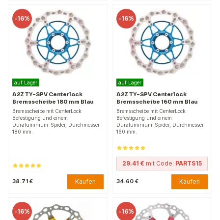
-
16%
-
16%
auf Lager
auf Lager
A2Z TY-SPV Centerlock
A2Z TY-SPV Centerlock
Bremsscheibe 180 mm Blau
Bremsscheibe 160 mm Blau
Bremsscheibe mit CenterLock
Bremsscheibe mit CenterLock
Befestigung und einem
Befestigung und einem
Duraluminium-Spider, Durchmesser
Duraluminium-Spider, Durchmesser
180 mm.
160 mm.
29.41 €
mit Code:
PARTS15
Kaufen
Kaufen
38.71 €
34.60 €
-
16%
-
16%