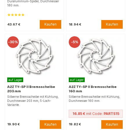
Duraluminium-Spider, Durchmesser
180 mm.
Kaufen
Kaufen
43.67 €
18.94 €
-
30%
-
5%
auf Lager
auf Lager
A2Z TY-SP II Bremsscheibe
A2Z TY-SP II Bremsscheibe
203 mm
160 mm
Silberne Bremsscheibe mit Kühlung,
Silberne Bremsscheibe mit Kühlung,
Durchmesser 203 mm, 5-Loch-
Durchmesser 160 mm.
Variante.
16.85 €
mit Code:
PARTS15
Kaufen
Kaufen
19.90 €
19.82 €