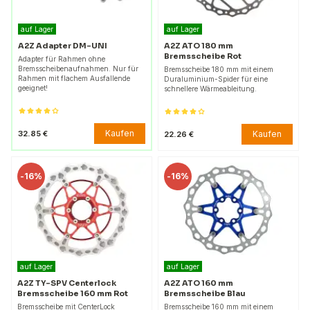
auf Lager
auf Lager
A2Z Adapter DM-UNI
A2Z ATO 180 mm
Bremsscheibe Rot
Adapter für Rahmen ohne
Bremsscheibenaufnahmen. Nur für
Bremsscheibe 180 mm mit einem
Rahmen mit flachem Ausfallende
Duraluminium-Spider für eine
geeignet!
schnellere Wärmeableitung.
Kaufen
32.85 €
Kaufen
22.26 €
-
16%
-
16%
auf Lager
auf Lager
A2Z TY-SPV Centerlock
A2Z ATO 160 mm
Bremsscheibe 160 mm Rot
Bremsscheibe Blau
Bremsscheibe mit CenterLock
Bremsscheibe 160 mm mit einem