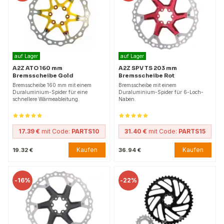
auf Lager
auf Lager
A2Z ATO 160 mm
A2Z SPV TS 203 mm
Bremsscheibe Gold
Bremsscheibe Rot
Bremsscheibe 160 mm mit einem
Bremsscheibe mit einem
Duraluminium-Spider für eine
Duraluminium-Spider für 6-Loch-
schnellere Wärmeableitung.
Naben.
17.39 €
mit Code:
PARTS10
31.40 €
mit Code:
PARTS15
Kaufen
Kaufen
19.32 €
36.94 €
-
16%
-
22%