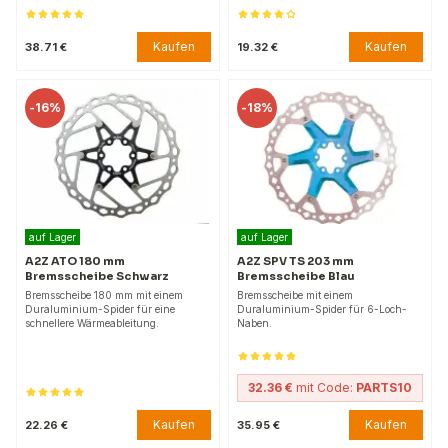
Kaufen
Kaufen
38.71 €
19.32 €
-
16%
-
18%
auf Lager
auf Lager
A2Z ATO 180 mm
A2Z SPV TS 203 mm
Bremsscheibe Schwarz
Bremsscheibe Blau
Bremsscheibe 180 mm mit einem
Bremsscheibe mit einem
Duraluminium-Spider für eine
Duraluminium-Spider für 6-Loch-
schnellere Wärmeableitung.
Naben.
32.36 €
mit Code:
PARTS10
Kaufen
Kaufen
22.26 €
35.95 €