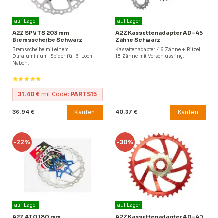
auf Lager
auf Lager
A2Z SPV TS 203 mm
A2Z Kassettenadapter AD-46
Bremsscheibe Schwarz
Zähne Schwarz
Bremsscheibe mit einem
Kassettenadapter 46 Zähne + Ritzel
Duraluminium-Spider für 6-Loch-
18 Zähne mit Verschlussring.
Naben.
31.40 €
mit Code:
PARTS15
Kaufen
Kaufen
36.94 €
40.37 €
-
22%
-
30%
auf Lager
auf Lager
A2Z ATO 180 mm
A2Z Kassettenadapter AD-40