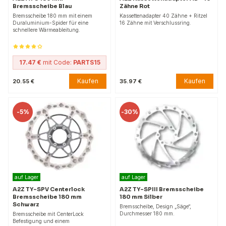
Bremsscheibe Blau
Zähne Rot
Bremsscheibe 180 mm mit einem
Kassettenadapter 40 Zähne + Ritzel
Duraluminium-Spider für eine
16 Zähne mit Verschlussring.
schnellere Wärmeableitung.
17.47 €
mit Code:
PARTS15
Kaufen
Kaufen
20.55 €
35.97 €
-
5%
-
30%
auf Lager
auf Lager
A2Z TY-SPV Centerlock
A2Z TY-SPIII Bremsscheibe
Bremsscheibe 180 mm
180 mm Silber
Schwarz
Bremsscheibe, Design „Säge“,
Durchmesser 180 mm.
Bremsscheibe mit CenterLock
Befestigung und einem