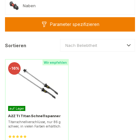
Naben
Parameter spezifizieren
Sortieren
Nach Beliebtheit
Wir empfehlen
-
16%
auf Lager
A2Z Ti Titan Schnellspanner
Titanschnellverschlüsse, nur 86 g
schwer, in vielen Farben erhältlich.