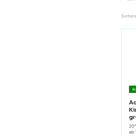
Sortier
a
Ac
Ki
gr
20"
ab 