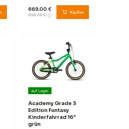
669.00 €
n
Kaufen
698.76 €
auf Lager
Academy Grade 3
Edition Funtasy
Kinderfahrrad 16"
grün