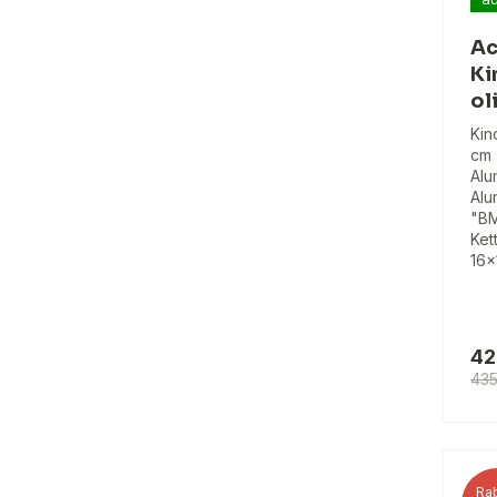
Ac
Ki
ol
Kin
cm 
Alu
Alu
"BM
Ket
16x
42
435
Rab