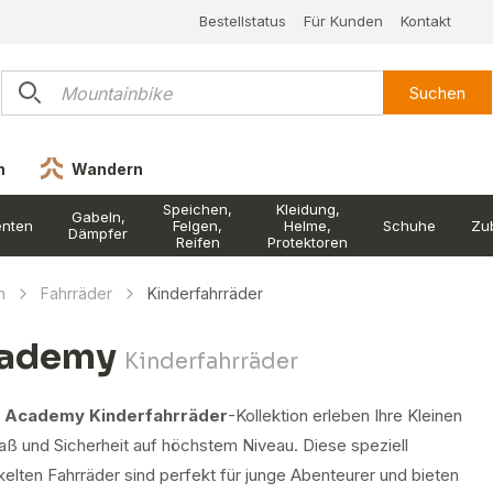
Bestellstatus
Für Kunden
Kontakt
Suchen
n
Wandern
Speichen,
Kleidung,
Gabeln,
nten
Felgen,
Helme,
Schuhe
Zu
Dämpfer
Reifen
Protektoren
n
Fahrräder
Kinderfahrräder
ademy
Kinderfahrräder
r
Academy Kinderfahrräder
-Kollektion erleben Ihre Kleinen
aß und Sicherheit auf höchstem Niveau. Diese speziell
elten Fahrräder sind perfekt für junge Abenteurer und bieten