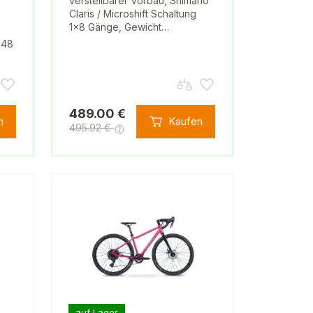
verstellbarer Vorbau, Shimano
Claris / Microshift Schaltung
1x8 Gänge, Gewicht…
 48
489.00 €
n
Kaufen
495.92 €
auf Lager