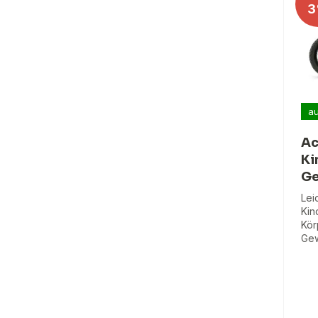
3
au
Ac
Ki
Ge
Lei
Kin
Kör
Gew