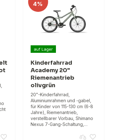
4%
auf Lager
elt
Kinderfahrrad
ot
Academy 20"
Riemenantrieb
olivgrün
,
20"-Kinderfahrrad,
Aluminiumrahmen und -gabel,
no
für Kinder von 115-130 cm (6-8
cht
Jahre), Riemenantrieb,
verstellbarer Vorbau, Shimano
Nexus 7-Gang-Schaltung,…