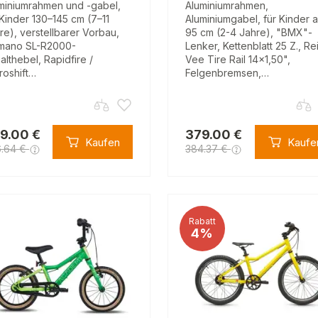
miniumrahmen und -gabel,
Aluminiumrahmen,
 Kinder 130–145 cm (7–11
Aluminiumgabel, für Kinder 
re), verstellbarer Vorbau,
95 cm (2-4 Jahre), "BMX"-
mano SL-R2000-
Lenker, Kettenblatt 25 Z., Re
althebel, Rapidfire /
Vee Tire Rail 14x1,50",
roshift…
Felgenbremsen,…
9.00 €
379.00 €
Kaufen
Kaufe
6.64 €
384.37 €
Rabatt
4%