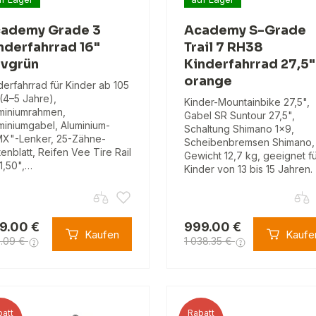
ademy Grade 3
Academy S-Grade
nderfahrrad 16"
Trail 7 RH38
ivgrün
Kinderfahrrad 27,5"
orange
derfahrrad für Kinder ab 105
(4–5 Jahre),
Kinder-Mountainbike 27,5",
miniumrahmen,
Gabel SR Suntour 27,5",
miniumgabel, Aluminium-
Schaltung Shimano 1x9,
X"-Lenker, 25-Zähne-
Scheibenbremsen Shimano,
tenblatt, Reifen Vee Tire Rail
Gewicht 12,7 kg, geeignet f
1,50",…
Kinder von 13 bis 15 Jahren.
9.00 €
999.00 €
Kaufen
Kaufe
.09 €
1 038.35 €
att
Rabatt