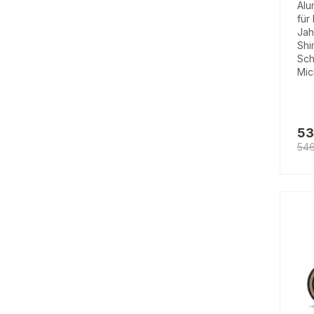
Alu
für
Jah
Shi
Sch
Mic
53
54