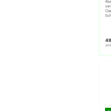
Alu
ver
Cla
Sch
48
49
au