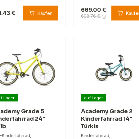
669.00 €
1.43 €
Kaufen
Kaufe
698.76 €
f Lager
auf Lager
ademy Grade 5
Academy Grade 2
nderfahrrad 24"
Kinderfahrrad 14"
lb
Türkis
-Kinderfahrrad,
Kinderfahrrad,