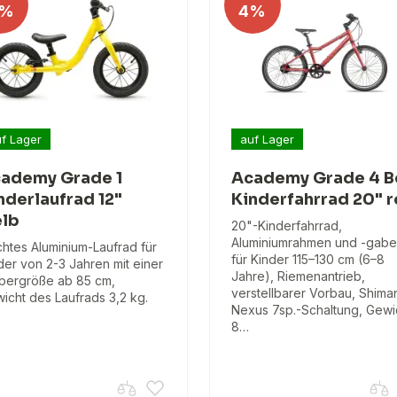
%
4%
f Lager
auf Lager
ademy Grade 1
Academy Grade 4 B
nderlaufrad 12"
Kinderfahrrad 20" r
lb
20"-Kinderfahrrad,
Aluminiumrahmen und -gabel
chtes Aluminium-Laufrad für
für Kinder 115–130 cm (6–8
der von 2-3 Jahren mit einer
Jahre), Riemenantrieb,
pergröße ab 85 cm,
verstellbarer Vorbau, Shima
icht des Laufrads 3,2 kg.
Nexus 7sp.-Schaltung, Gewi
8…