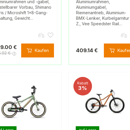
miniumrahmen und -gabel,
Aluminiumrahmen,
stellbarer Vorbau, Shimano
Aluminiumgabel,
ris / Microshift 1x8-Gang-
Riemenantrieb, Aluminium-
altung, Gewicht…
BMX-Lenker, Kurbelgarnitur
Z., Vee Speedster Rail…
9.00 €
409.14 €
Kaufen
Kaufe
5.92 €
Rabatt
3%
f Lager
auf Lager