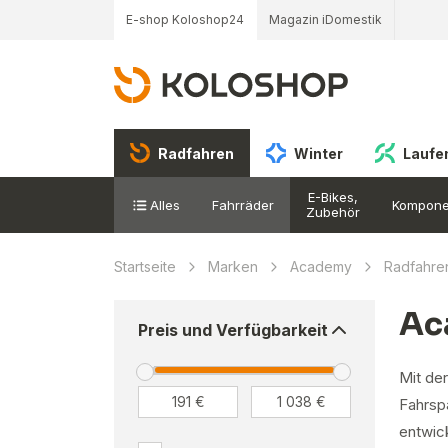
E-shop Koloshop24
Magazin iDomestik
Radfahren
Winter
Laufe
E-Bikes,
Alles
Fahrräder
Kompone
Zubehör
Startseite
Marken
Academy
Radfahre
Ac
Preis und Verfügbarkeit
Mit de
Fahrsp
entwick