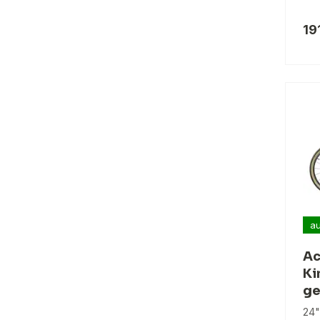
19
au
Ac
Ki
ge
24"