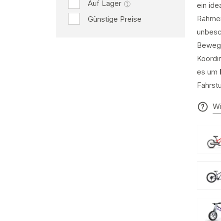
Auf Lager
ein ide
Rahmen
Günstige Preise
unbesc
Bewegu
Koordin
es um
Fahrst
Wi