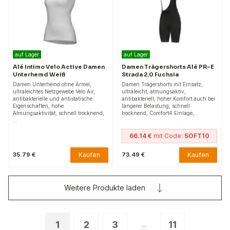
auf Lager
auf Lager
Alé Intimo Velo Active Damen
Damen Trägershorts Alé PR-E
Unterhemd Weiß
Strada 2.0 Fuchsia
Damen Unterhemd ohne Ärmel,
Damen Trägershorts mit Einsatz,
ultraleichtes Netzgewebe Velo Air,
ultraleicht, atmungsaktiv,
antibakterielle und antistatische
antibakteriell, hoher Komfort auch bei
Eigenschaften, hohe
längerer Belastung, schnell
Atmungsaktivität, schnell trocknend,
trocknend, Comfort4 Einlage,…
…
66.14 €
mit Code:
SOFT10
Kaufen
Kaufen
35.79 €
73.49 €
Weitere Produkte laden
1
2
3
11
...