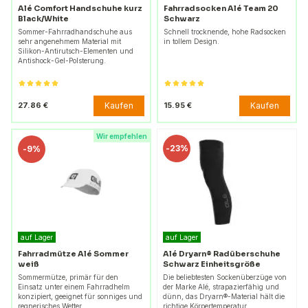
Alé Comfort Handschuhe kurz
Fahrradsocken Alé Team 20
Black/White
Schwarz
Sommer-Fahrradhandschuhe aus
Schnell trocknende, hohe Radsocken
sehr angenehmem Material mit
in tollem Design.
Silikon-Antirutsch-Elementen und
Antishock-Gel-Polsterung.
Kaufen
Kaufen
27.86 €
15.95 €
Wir empfehlen
-
23%
-
9%
auf Lager
auf Lager
Fahrradmütze Alé Sommer
Alé Dryarn® Radüberschuhe
weiß
Schwarz Einheitsgröße
Sommermütze, primär für den
Die beliebtesten Sockenüberzüge von
Einsatz unter einem Fahrradhelm
der Marke Alé, strapazierfähig und
konzipiert, geeignet für sonniges und
dünn, das Dryarn®-Material hält die
regnerisches Wetter.
richtige Körpertemperatur.