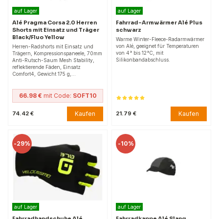
auf Lager
auf Lager
Alé Pragma Corsa 2.0 Herren
Fahrrad-Armwärmer Alé Plus
Shorts mit Einsatz und Träger
schwarz
Black/Fluo Yellow
Warme Winter-Fleece-Radarmwärmer
von Alé, geeignet für Temperaturen
Herren-Radshorts mit Einsatz und
von 4° bis 12°C, mit
Trägern, Kompressionspaneele, 70mm
Silikonbandabschluss.
Anti-Rutsch-Saum Mesh Stability,
reflektierende Fäden, Einsatz
Comfort4, Gewicht 175 g,…
66.98 €
mit Code:
SOFT10
Kaufen
Kaufen
74.42 €
21.79 €
-
29%
-
10%
auf Lager
auf Lager
Fahrradhandschuhe Alé
Fahrradkappe Alé Slang