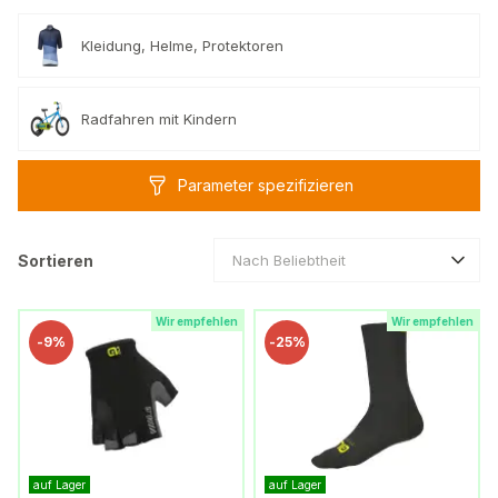
Kleidung, Helme, Protektoren
Radfahren mit Kindern
Parameter spezifizieren
Sortieren
Nach Beliebtheit
Wir empfehlen
Wir empfehlen
-
9%
-
25%
auf Lager
auf Lager