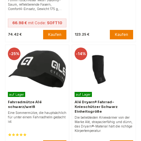
Saum, reflektierende Fasern,
Comfort4-Einsatz, Gewicht 175 g,…
66.98 €
mit Code:
SOFT10
Kaufen
Kaufen
74.42 €
123.25 €
-
25%
-
14%
auf Lager
auf Lager
Fahrradmütze Alé
Alé Dryarn® Fahrrad-
schwarz/weiß
Knieschützer Schwarz
Einheitsgröße
Eine Sommermütze, die hauptsächlich
für unter einem Fahrradhelm gedacht
Die beliebtesten Kniewärmer von der
ist.
Marke Alé, strapazierfähig und dünn,
das Dryarn®-Material hält die richtige
Körpertemperatur.