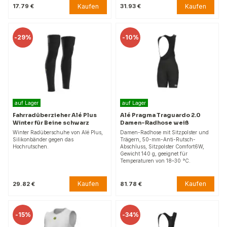
Kaufen
Kaufen
17.79 €
31.93 €
-
29%
-
10%
auf Lager
auf Lager
Fahrradüberzieher Alé Plus
Alé Pragma Traguardo 2.0
Winter für Beine schwarz
Damen-Radhose weiß
Winter Radüberschuhe von Alé Plus,
Damen-Radhose mit Sitzpolster und
Silikonbänder gegen das
Trägern, 50-mm-Anti-Rutsch-
Hochrutschen.
Abschluss, Sitzpolster Comfort6W,
Gewicht 140 g, geeignet für
Temperaturen von 18–30 °C.
Kaufen
Kaufen
29.82 €
81.78 €
-
15%
-
34%