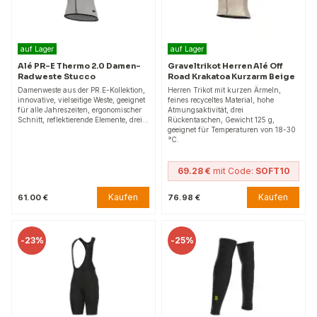
auf Lager
auf Lager
Alé PR-E Thermo 2.0 Damen-
Graveltrikot Herren Alé Off
Radweste Stucco
Road Krakatoa Kurzarm Beige
Damenweste aus der PR.E-Kollektion,
Herren Trikot mit kurzen Ärmeln,
innovative, vielseitige Weste, geeignet
feines recyceltes Material, hohe
für alle Jahreszeiten, ergonomischer
Atmungsaktivität, drei
Schnitt, reflektierende Elemente, drei…
Rückentaschen, Gewicht 125 g,
geeignet für Temperaturen von 18-30
°C.
69.28 €
mit Code:
SOFT10
Kaufen
Kaufen
61.00 €
76.98 €
-
23%
-
25%