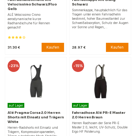
Velocissimo Schwarz/Fluo
Schwarz
Gelb
Sommerkappe, hauptsächlich für das
Tragen unter einem Fahrradhelm
ALÉ Velocissimo Crono
bestimmt, hoher Baumwollanteil zur
aerodynamische kurze
Schweißabsorption, Schutz der Augen
Radhandschuhe für Rennen
vor Sonne und Regen,…
gemacht!
Kaufen
Kaufen
31.30 €
28.97 €
-
23%
-
15%
auf Lager
auf Lager
Alé Pragma Corsa 2.0 Herren
Fahrradhose Alé PR-E Master
Shorts mit Einsatz und Trägern
2.0 Herren Braun
White
Herren Radhosen der Serie PR-E
Master 2.0, leicht, UV-Schutz, Double
Herren-Radshorts mit Einsatz und
Ergo HF Polsterung.
Trägern, Kompressionspaneelen,
70mm rutschfester Mesh Stability-