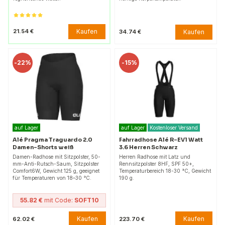
Kaufen
21.54 €
Kaufen
34.74 €
-
22%
-
15%
auf Lager
auf Lager
Kostenloser Versand
Alé Pragma Traguardo 2.0
Fahrradhose Alé R-EV1 Watt
Damen-Shorts weiß
3.6 Herren Schwarz
Damen-Radhose mit Sitzpolster, 50-
Herren Radhose mit Latz und
mm-Anti-Rutsch-Saum, Sitzpolster
Rennsitzpolster 8HF, SPF 50+,
Comfort6W, Gewicht 125 g, geeignet
Temperaturbereich 18-30 °C, Gewicht
für Temperaturen von 18–30 °C.
190 g.
55.82 €
mit Code:
SOFT10
Kaufen
Kaufen
62.02 €
223.70 €