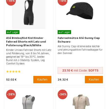
-
19%
-
19%
auf Lager
auf Lager
Alé Bimbo/Kid Kid Kinder
Fahrradmütze Alé Sunny Cap
Fahrrad Shorts mit Latz und
Schwarz
Polsterung Black/White
Alé Sunny Cap ist eine extra leichte
und atmungsaktive Fahrradkappe für
Kinder Unisex Fahrrad Shorts mit Latz
den Sommer.
und Polsterung, von 8 bis 14 Jahren,
geeignet bei 18° bis 30°C, breiter
Bund mit J-Stability System, Leg
Comfort System.
23.10 €
mit Code:
SOFT5
Kaufen
Kaufen
52.02 €
24.32 €
-
28%
-
34%