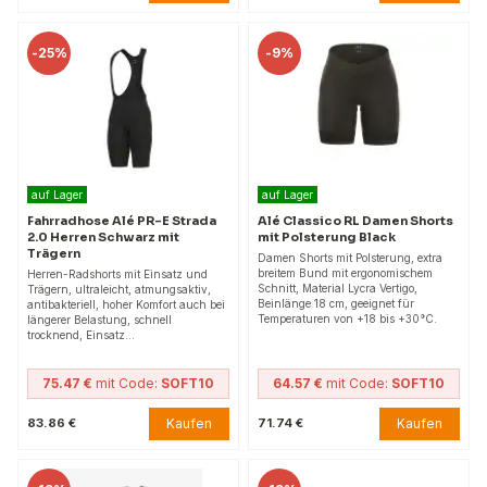
-
25%
-
9%
auf Lager
auf Lager
Fahrradhose Alé PR-E Strada
Alé Classico RL Damen Shorts
2.0 Herren Schwarz mit
mit Polsterung Black
Trägern
Damen Shorts mit Polsterung, extra
breitem Bund mit ergonomischem
Herren-Radshorts mit Einsatz und
Schnitt, Material Lycra Vertigo,
Trägern, ultraleicht, atmungsaktiv,
Beinlänge 18 cm, geeignet für
antibakteriell, hoher Komfort auch bei
Temperaturen von +18 bis +30°C.
längerer Belastung, schnell
trocknend, Einsatz…
75.47 €
mit Code:
SOFT10
64.57 €
mit Code:
SOFT10
Kaufen
Kaufen
83.86 €
71.74 €