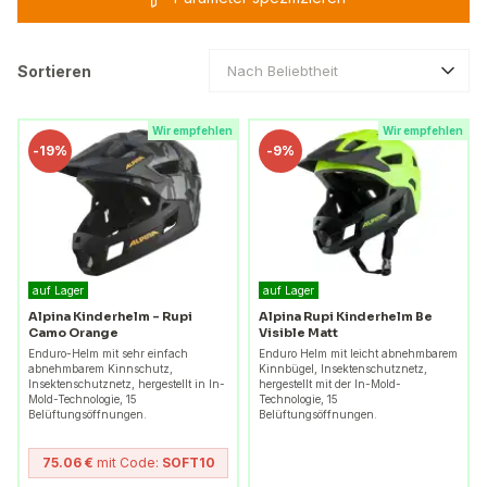
Sortieren
Nach Beliebtheit
Wir empfehlen
Wir empfehlen
-
19%
-
9%
auf Lager
auf Lager
Alpina Kinderhelm – Rupi
Alpina Rupi Kinderhelm Be
Camo Orange
Visible Matt
Enduro-Helm mit sehr einfach
Enduro Helm mit leicht abnehmbarem
abnehmbarem Kinnschutz,
Kinnbügel, Insektenschutznetz,
Insektenschutznetz, hergestellt in In-
hergestellt mit der In-Mold-
Mold-Technologie, 15
Technologie, 15
Belüftungsöffnungen.
Belüftungsöffnungen.
75.06 €
mit Code:
SOFT10