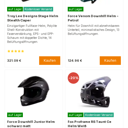
auf Lager
Kostenloser Versand
auf Lager
Troy Lee Designs Stage Helm
Force Venom Downhill Helm –
Stealth Caper
Petrol
Einzigartiger Fullface-Helm, Polylite
Helm für Downhill mit abnehmbarem
Shell-Konstruktion mit
Unterteil, minimalistisches Design, 13
Faserverstärkung, EPS- und EPP-
Belüftungsöffnungen.
Schaum mit doppelter Dichte, 14
Belüftungsöffnungen.
Kaufen
Kaufen
321.09 €
124.96 €
-
20%
auf Lager
auf Lager
Kostenloser Versand
Force Downhill Junior Helm
Fox Proframe RS Taunt Ce
schwarz matt
Helm Weiß