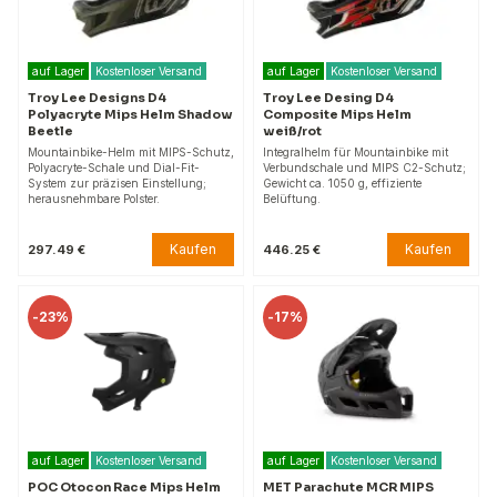
auf Lager
Kostenloser Versand
auf Lager
Kostenloser Versand
Troy Lee Designs D4
Troy Lee Desing D4
Polyacryte Mips Helm Shadow
Composite Mips Helm
Beetle
weiß/rot
Mountainbike-Helm mit MIPS-Schutz,
Integralhelm für Mountainbike mit
Polyacryte-Schale und Dial-Fit-
Verbundschale und MIPS C2-Schutz;
System zur präzisen Einstellung;
Gewicht ca. 1050 g, effiziente
herausnehmbare Polster.
Belüftung.
Kaufen
Kaufen
297.49 €
446.25 €
-
23%
-
17%
auf Lager
Kostenloser Versand
auf Lager
Kostenloser Versand
POC Otocon Race Mips Helm
MET Parachute MCR MIPS