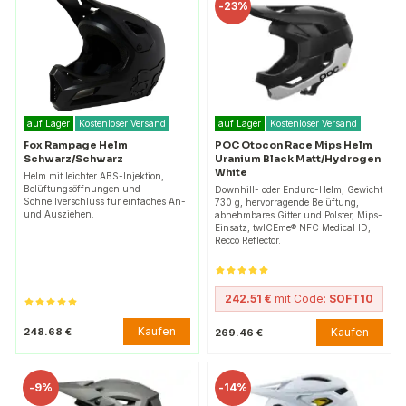
-
23%
auf Lager
Kostenloser Versand
auf Lager
Kostenloser Versand
Fox Rampage Helm
POC Otocon Race Mips Helm
Schwarz/Schwarz
Uranium Black Matt/Hydrogen
White
Helm mit leichter ABS-Injektion,
Belüftungsöffnungen und
Downhill- oder Enduro-Helm, Gewicht
Schnellverschluss für einfaches An-
730 g, hervorragende Belüftung,
und Ausziehen.
abnehmbares Gitter und Polster, Mips-
Einsatz, twICEme® NFC Medical ID,
Recco Reflector.
242.51 €
mit Code:
SOFT10
Kaufen
248.68 €
Kaufen
269.46 €
-
9%
-
14%