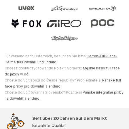
Für Versand nach Österreich, besuchen Sie bitte
Herren-Full-Face-
Helme für Downhill und Enduro
Chcesz dostarczyć towar do Polski? Sprawdź
Męskie kaski full face
do jazdy w dół
Chcete doručit zboží do České republiky? Prohlédněte si
Pánské full
face přilby pro downhill a enduro
Chcete doručiť tovar na Slovensko? Pozrite si
Pánske integrálne prilby
na downhill a enduro
Seit über 20 Jahren auf dem Markt
Bewährte Qualität