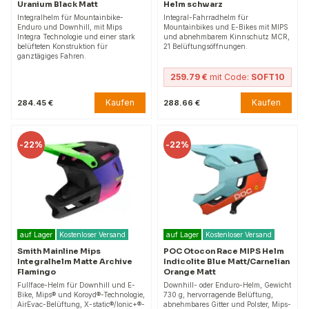
Uranium Black Matt
Helm schwarz
Integralhelm für Mountainbike-
Integral-Fahrradhelm für
Enduro und Downhill, mit Mips
Mountainbikes und E-Bikes mit MIPS
Integra Technologie und einer stark
und abnehmbarem Kinnschutz MCR,
belüfteten Konstruktion für
21 Belüftungsöffnungen.
ganztägiges Fahren.
259.79 €
mit Code:
SOFT10
Kaufen
Kaufen
284.45 €
288.66 €
-
22%
-
22%
auf Lager
Kostenloser Versand
auf Lager
Kostenloser Versand
Smith Mainline Mips
POC Otocon Race MIPS Helm
Integralhelm Matte Archive
Indicolite Blue Matt/Carnelian
Flamingo
Orange Matt
Fullface-Helm für Downhill und E-
Downhill- oder Enduro-Helm, Gewicht
Bike, Mips® und Koroyd®-Technologie,
730 g, hervorragende Belüftung,
AirEvac-Belüftung, X-static®/Ionic+®-
abnehmbares Gitter und Polster, Mips-