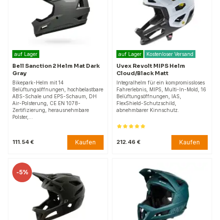
auf Lager
auf Lager
Kostenloser Versand
Bell Sanction 2 Helm Mat Dark
Uvex Revolt MIPS Helm
Gray
Cloud/Black Matt
Bikepark-Helm mit 14
Integralhelm für ein kompromissloses
Belüftungsöffnungen, hochbelastbare
Fahrerlebnis, MIPS, Multi-In-Mold, 16
ABS-Schale und EPS-Schaum, DH
Belüftungsöffnungen, IAS,
Air-Polsterung, CE EN 1078-
FlexShield-Schutzschild,
Zertifizierung, herausnehmbare
abnehmbarer Kinnschutz.
Polster,…
Kaufen
Kaufen
111.54 €
212.46 €
-
5%