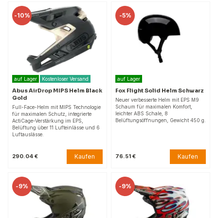
-
10%
-
5%
auf Lager
Kostenloser Versand
auf Lager
Abus AirDrop MIPS Helm Black
Fox Flight Solid Helm Schwarz
Gold
Neuer verbesserte Helm mit EPS M9
Schaum für maximalen Komfort,
Full-Face-Helm mit MIPS Technologie
leichter ABS Schale, 8
für maximalen Schutz, integrierte
Belüftungsöffnungen, Gewicht 450 g.
ActiCage-Verstärkung im EPS,
Belüftung über 11 Lufteinlässe und 6
Luftauslässe.
Kaufen
Kaufen
290.04 €
76.51 €
-
9%
-
9%