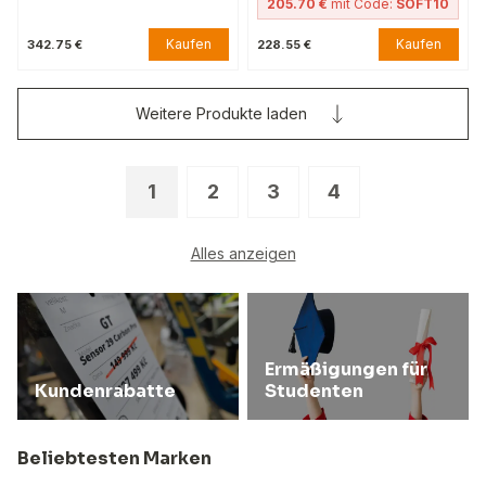
205.70 €
mit Code:
SOFT10
Kaufen
Kaufen
342.75 €
228.55 €
Weitere Produkte laden
1
2
3
4
Alles anzeigen
Ermäßigungen für
Kundenrabatte
Studenten
Beliebtesten Marken