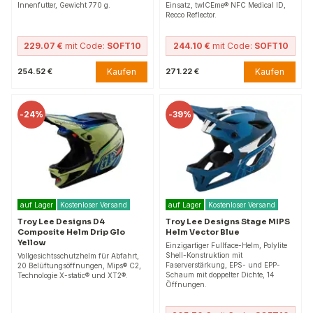
Innenfutter, Gewicht 770 g.
Einsatz, twICEme® NFC Medical ID,
Recco Reflector.
229.07 €
mit Code:
SOFT10
244.10 €
mit Code:
SOFT10
Kaufen
Kaufen
254.52 €
271.22 €
-
24%
-
39%
auf Lager
Kostenloser Versand
auf Lager
Kostenloser Versand
Troy Lee Designs D4
Troy Lee Designs Stage MIPS
Composite Helm Drip Glo
Helm Vector Blue
Yellow
Einzigartiger Fullface-Helm, Polylite
Shell-Konstruktion mit
Vollgesichtsschutzhelm für Abfahrt,
Faserverstärkung, EPS- und EPP-
20 Belüftungsöffnungen, Mips® C2,
Schaum mit doppelter Dichte, 14
Technologie X-static® und XT2®.
Öffnungen.