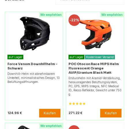
Wir empfehlen
Wir empfehlen
-
22%
auf Lager
auf Lager
Kostenloser Versand
Force Venom Downhillhelm –
POC Otocon Race MIPS Helm
Schwarz
Fluorescent Orange
AVIP/Uranium Black Matt
Downhill-Helm mit abnehmbarem
Unterteil, minimalistisches Design, 13
Endurohelm mit Aramid-Verstärkung,
Belüftungsöffnungen.
herausragendes Belüftungssystem,
PC, EPS, MIPS Integra, NFC Medical
ID, Recco Reflektor, Gewicht unter 750
g.
Kaufen
Kaufen
124.96 €
271.22 €
Wir empfehlen