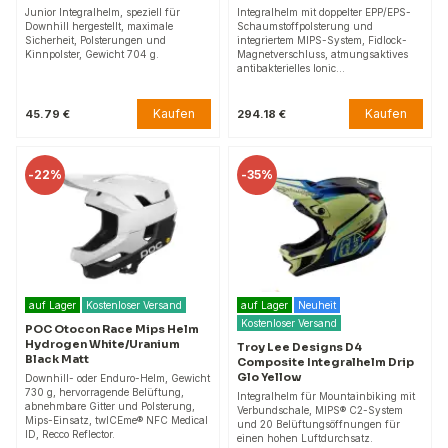
Junior Integralhelm, speziell für
Integralhelm mit doppelter EPP/EPS-
Downhill hergestellt, maximale
Schaumstoffpolsterung und
Sicherheit, Polsterungen und
integriertem MIPS-System, Fidlock-
Kinnpolster, Gewicht 704 g.
Magnetverschluss, atmungsaktives
antibakterielles Ionic…
Kaufen
Kaufen
45.79 €
294.18 €
-
22%
-
35%
auf Lager
Kostenloser Versand
auf Lager
Neuheit
Kostenloser Versand
POC Otocon Race Mips Helm
Hydrogen White/Uranium
Troy Lee Designs D4
Black Matt
Composite Integralhelm Drip
Glo Yellow
Downhill- oder Enduro-Helm, Gewicht
730 g, hervorragende Belüftung,
Integralhelm für Mountainbiking mit
abnehmbare Gitter und Polsterung,
Verbundschale, MIPS® C2-System
Mips-Einsatz, twICEme® NFC Medical
und 20 Belüftungsöffnungen für
ID, Recco Reflector.
einen hohen Luftdurchsatz.