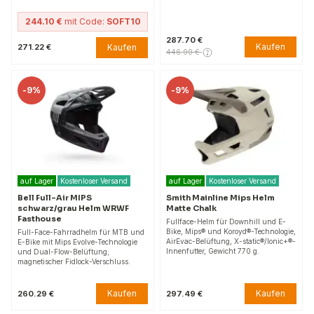
244.10 €
mit Code:
SOFT10
287.70 €
Kaufen
Kaufen
271.22 €
446.99 €
-
9%
-
9%
auf Lager
Kostenloser Versand
auf Lager
Kostenloser Versand
Bell Full-Air MIPS
Smith Mainline Mips Helm
schwarz/grau Helm WRWF
Matte Chalk
Fasthouse
Fullface-Helm für Downhill und E-
Bike, Mips® und Koroyd®-Technologie,
Full-Face-Fahrradhelm für MTB und
AirEvac-Belüftung, X-static®/Ionic+®-
E-Bike mit Mips Evolve-Technologie
Innenfutter, Gewicht 770 g.
und Dual-Flow-Belüftung;
magnetischer Fidlock-Verschluss.
Kaufen
Kaufen
260.29 €
297.49 €