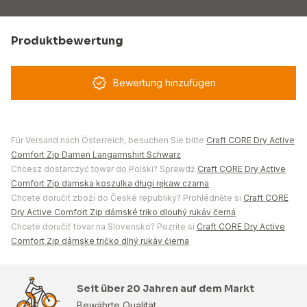
Produktbewertung
Bewertung hinzufügen
Für Versand nach Österreich, besuchen Sie bitte
Craft CORE Dry Active
Comfort Zip Damen Langarmshirt Schwarz
Chcesz dostarczyć towar do Polski? Sprawdź
Craft CORE Dry Active
Comfort Zip damska koszulka długi rękaw czarna
Chcete doručit zboží do České republiky? Prohlédněte si
Craft CORE
Dry Active Comfort Zip dámské triko dlouhý rukáv černá
Chcete doručiť tovar na Slovensko? Pozrite si
Craft CORE Dry Active
Comfort Zip dámske tričko dlhý rukáv čierna
Seit über 20 Jahren auf dem Markt
Bewährte Qualität