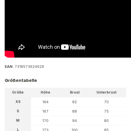
EAN
: 7318573624626
Größentabelle
Größe
Höhe
Brust
Unterbrust
XS
164
82
70
S
167
88
75
M
170
94
80
L
173
100
85