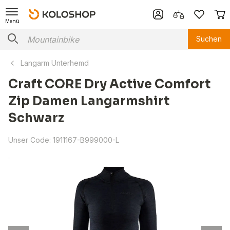
Menü
Suchen
Langarm Unterhemd
Craft CORE Dry Active Comfort
Zip Damen Langarmshirt
Schwarz
Unser Code:
1911167-B999000-L