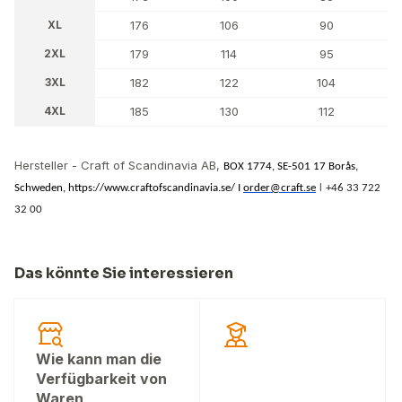
XL
176
106
90
2XL
179
114
95
3XL
182
122
104
4XL
185
130
112
Hersteller - Craft of Scandinavia AB,
BOX 1774, SE-501 17 Borås,
I
Schweden,
https://www.craftofscandinavia.se/ I
order@craft.se
+46 33 722
32 00
Das könnte Sie interessieren
Wie kann man die
Verfügbarkeit von
Waren