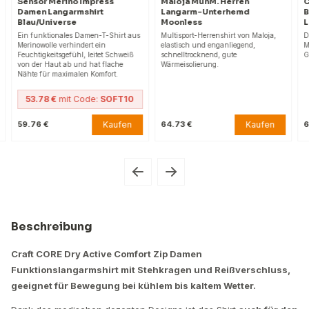
o Impress
Maloja MunM. Herren
Castelli Bandito W
rmshirt
Langarm-Unterhemd
Baselayer Damen
e
Moonless
Langarmshirt blac
s Damen-T-Shirt aus
Multisport-Herrenshirt von Maloja,
Damen-Langarmshirt, l
indert ein
elastisch und enganliegend,
Merinowollmischung, el
ühl, leitet Schweiß
schnelltrocknend, gute
Gewebe, hoher Kragen
und hat flache
Wärmeisolierung.
alen Komfort.
 Code:
SOFT10
Kaufen
Kaufen
64.73 €
64.89 €
Beschreibung
Craft CORE Dry Active Comfort Zip Damen
Funktionslangarmshirt mit Stehkragen und Reißverschluss,
geeignet für Bewegung bei kühlem bis kaltem Wetter.