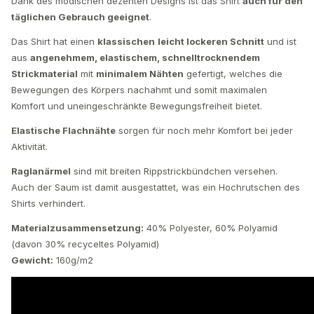
Dank des modischen dezenten Designs ist das Shirt
auch für den
täglichen Gebrauch geeignet
.
Das Shirt hat einen
klassischen
leicht lockeren Schnitt
und ist
aus
angenehmem, elastischem, schnelltrocknendem
Strickmaterial
mit
minimalem Nähten
gefertigt, welches die
Bewegungen des Körpers nachahmt und somit maximalen
Komfort und uneingeschränkte Bewegungsfreiheit bietet.
Elastische Flachnähte
sorgen für noch mehr Komfort bei jeder
Aktivität.
Raglanärmel
sind mit breiten Rippstrickbündchen versehen.
Auch der Saum ist damit ausgestattet, was ein Hochrutschen des
Shirts verhindert.
Materialzusammensetzung:
40% Polyester, 60% Polyamid
(davon 30% recyceltes Polyamid)
Gewicht:
160g/m2