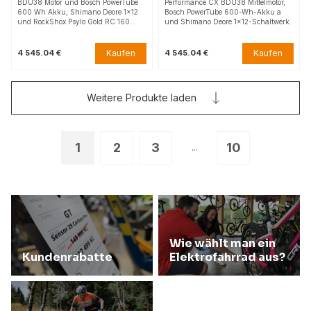
BDU38 Motor und Bosch PowerTube
Performance CX BDU38 Mittelmotor,
600 Wh Akku, Shimano Deore 1x12
Bosch PowerTube 600-Wh-Akku a
und RockShox Psylo Gold RC 160…
und Shimano Deore 1x12-Schaltwerk.
Kaufen
Kaufen
4 545.04 €
4 545.04 €
Weitere Produkte laden
1
2
3
10
...
Wie wählt man ein
Kundenrabatte
Elektrofahrrad aus?