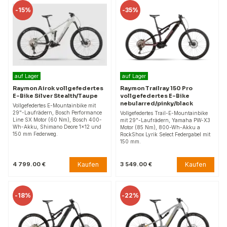
-
15%
-
35%
auf Lager
auf Lager
Raymon Airok vollgefedertes
Raymon Trailray 150 Pro
E-Bike Silver Stealth/Taupe
vollgefedertes E-Bike
nebularred/pinky/black
Vollgefedertes E-Mountainbike mit
29"-Laufrädern, Bosch Performance
Vollgefedertes Trail-E-Mountainbike
Line SX Motor (60 Nm), Bosch 400-
mit 29"-Laufrädern, Yamaha PW-X3
Wh-Akku, Shimano Deore 1x12 und
Motor (85 Nm), 800-Wh-Akku a
150 mm Federweg.
RockShox Lyrik Select Federgabel mit
150 mm.
Kaufen
Kaufen
4 799.00 €
3 549.00 €
-
18%
-
22%