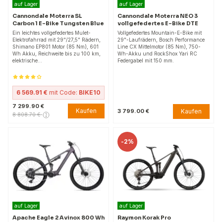
auf Lager
auf Lager
Cannondale Moterra SL
Cannondale Moterra NEO 3
Carbon 1 E-Bike Tungsten Blue
vollgefedertes E-Bike DTE
Ein leichtes vollgefedertes Mulet-
Vollgefedertes Mountain-E-Bike mit
Elektrofahrrad mit 29"/27,5" Rädern,
29"-Laufrädern, Bosch Performance
Shimano EP801 Motor (85 Nm), 601
Line CX Mittelmotor (85 Nm), 750-
Wh Akku, Reichweite bis zu 100 km,
Wh-Akku und RockShox Yari RC
elektrische…
Federgabel mit 150 mm.
6 569.91 €
mit Code:
BIKE10
7 299.90 €
Kaufen
Kaufen
3 799.00 €
8 808.70 €
-
2%
auf Lager
auf Lager
Apache Eagle 2 Avinox 800 Wh
Raymon Korak Pro