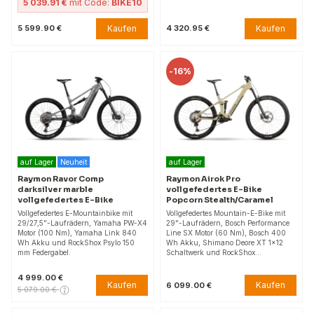
5 039.91 €
mit Code:
BIKE10
Kaufen
Kaufen
5 599.90 €
4 320.95 €
-
16%
auf Lager
Neuheit
auf Lager
Raymon Ravor Comp
Raymon Airok Pro
darksilver marble
vollgefedertes E-Bike
vollgefedertes E-Bike
Popcorn Stealth/Caramel
Vollgefedertes E-Mountainbike mit
Vollgefedertes Mountain-E-Bike mit
29/27,5"-Laufrädern, Yamaha PW-X4
29"-Laufrädern, Bosch Performance
Motor (100 Nm), Yamaha Link 840
Line SX Motor (60 Nm), Bosch 400
Wh Akku und RockShox Psylo 150
Wh Akku, Shimano Deore XT 1x12
mm Federgabel.
Schaltwerk und RockShox…
4 999.00 €
Kaufen
Kaufen
6 099.00 €
5 079.00 €