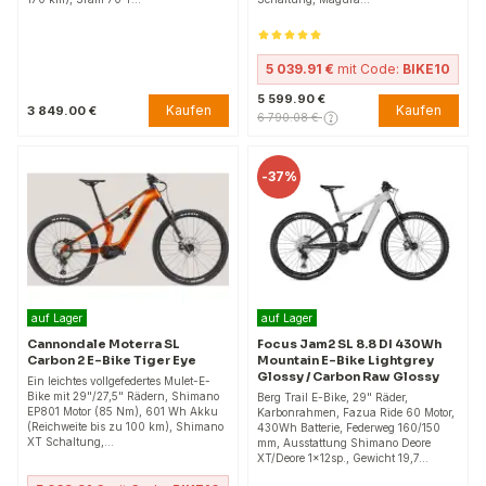
5 039.91 €
mit Code:
BIKE10
5 599.90 €
Kaufen
Kaufen
3 849.00 €
6 790.08 €
-
37%
auf Lager
auf Lager
Cannondale Moterra SL
Focus Jam2 SL 8.8 DI 430Wh
Carbon 2 E-Bike Tiger Eye
Mountain E-Bike Lightgrey
Glossy / Carbon Raw Glossy
Ein leichtes vollgefedertes Mulet-E-
Bike mit 29"/27,5" Rädern, Shimano
Berg Trail E-Bike, 29" Räder,
EP801 Motor (85 Nm), 601 Wh Akku
Karbonrahmen, Fazua Ride 60 Motor,
(Reichweite bis zu 100 km), Shimano
430Wh Batterie, Federweg 160/150
XT Schaltung,…
mm, Ausstattung Shimano Deore
XT/Deore 1x12sp., Gewicht 19,7…