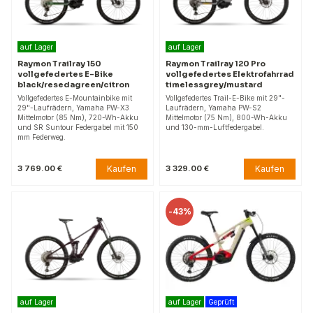
auf Lager
auf Lager
Raymon Trailray 150
Raymon Trailray 120 Pro
vollgefedertes E-Bike
vollgefedertes Elektrofahrrad
black/resedagreen/citron
timelessgrey/mustard
Vollgefedertes E-Mountainbike mit
Vollgefedertes Trail-E-Bike mit 29"-
29"-Laufrädern, Yamaha PW-X3
Laufrädern, Yamaha PW-S2
Mittelmotor (85 Nm), 720-Wh-Akku
Mittelmotor (75 Nm), 800-Wh-Akku
und SR Suntour Federgabel mit 150
und 130-mm-Luftfedergabel.
mm Federweg.
Kaufen
Kaufen
3 769.00 €
3 329.00 €
-
43%
auf Lager
auf Lager
Geprüft