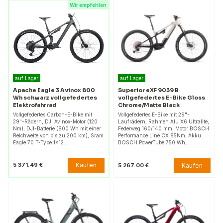
Wir empfehlen
auf Lager
auf Lager
Apache Eagle 3 Avinox 800
Superior eXF 9039 B
Wh schwarz vollgefedertes
vollgefedertes E-Bike Gloss
Elektrofahrrad
Chrome/Matte Black
Vollgefedertes Carbon-E-Bike mit
Vollgefedertes E-Bike mit 29"-
29"-Rädern, DJI Avinox-Motor (120
Laufrädern, Rahmen Alu X6 Ultralite,
Nm), DJI-Batterie (800 Wh mit einer
Federweg 160/140 mm, Motor BOSCH
Reichweite von bis zu 200 km), Sram
Performance Line CX 85Nm, Akku
Eagle 70 T-Type 1x12…
BOSCH PowerTube 750 Wh,…
Kaufen
5 371.49 €
Kaufen
5 267.00 €