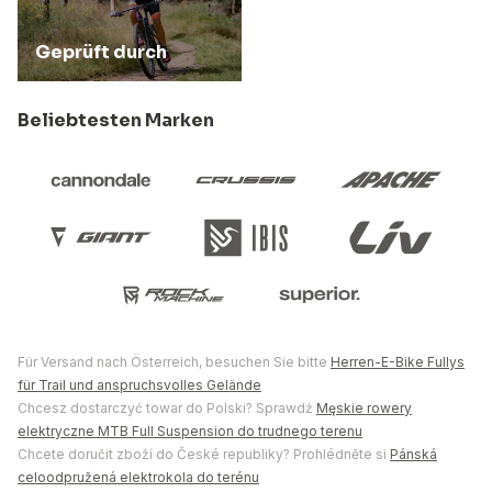
Geprüft durch
Beliebtesten Marken
Für Versand nach Österreich, besuchen Sie bitte
Herren-E-Bike Fullys
für Trail und anspruchsvolles Gelände
Chcesz dostarczyć towar do Polski? Sprawdź
Męskie rowery
elektryczne MTB Full Suspension do trudnego terenu
Chcete doručit zboží do České republiky? Prohlédněte si
Pánská
celoodpružená elektrokola do terénu