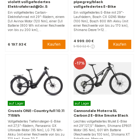
violett vollgefedertes
pipegrey/black
Elektrofahrrad@Gr. S
vollgefedertes E-Bike
Ein vollgefedertes Carbon-
Ein vollgefedertes E-Bike mit 29"-
Elektrofahrrad mit 29"-Rädern, einem
Laufrädern, Bosch CX GEN5 Motor
DJI Avinox Motor (120 Nm), einer DJI
(100 Nm), Bosch 800 Wh Akku (mit
Batterie (800 Wh mit einer Reichweite
einer Reichweite von bis zu 170 km),
von bis zu 200 km),…
Shimano Deore 1x12…
4 999.00 €
Kaufen
Kaufen
6 197.93 €
5 150.52 €
-
17%
auf Lager
auf Lager
Crussis ONE-Country full 10.11
Cannondale Moterra SL
715Wh
Carbon 2 E-Bike Smoke Black
Vollgefedertes Tiefeinsteiger-E-Bike
Leichtes vollgefedertes Mulet E-Bike
mit 27,5"-Rädern, Panasonic GX
mit 29"/27,5" Rädern, Shimano EP801
Ultimate-Motor (95 Nm), LG 715 Wh-
Motor (85 Nm), 601 Wh Batterie
Akku (mit einer Reichweite von bis zu
(Reichweite bis 100 km), Shimano XT
170 km), Sram 70 T…
Schaltung, Magura…