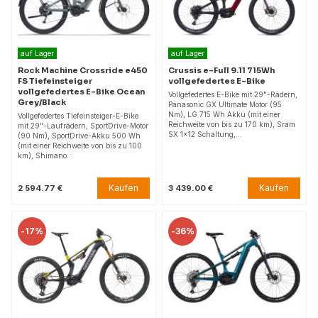
auf Lager
auf Lager
Rock Machine Crossride e450
Crussis e-Full 9.11 715Wh
FS Tiefeinsteiger
vollgefedertes E-Bike
vollgefedertes E-Bike Ocean
Vollgefedertes E-Bike mit 29"-Rädern,
Grey/Black
Panasonic GX Ultimate Motor (95
Nm), LG 715 Wh Akku (mit einer
Vollgefedertes Tiefeinsteiger-E-Bike
Reichweite von bis zu 170 km), Sram
mit 29"-Laufrädern, SportDrive-Motor
SX 1x12 Schaltung,…
(90 Nm), SportDrive-Akku 500 Wh
(mit einer Reichweite von bis zu 100
km), Shimano…
Kaufen
Kaufen
2 594.77 €
3 439.00 €
-
17%
-
36%