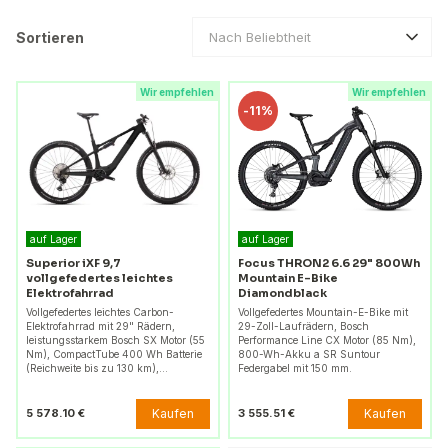
Sortieren
Nach Beliebtheit
Wir empfehlen
Wir empfehlen
-
11%
auf Lager
auf Lager
Superior iXF 9,7
Focus THRON2 6.6 29" 800Wh
vollgefedertes leichtes
Mountain E-Bike
Elektrofahrrad
Diamondblack
Vollgefedertes leichtes Carbon-
Vollgefedertes Mountain-E-Bike mit
Elektrofahrrad mit 29" Rädern,
29-Zoll-Laufrädern, Bosch
leistungsstarkem Bosch SX Motor (55
Performance Line CX Motor (85 Nm),
Nm), CompactTube 400 Wh Batterie
800-Wh-Akku a SR Suntour
(Reichweite bis zu 130 km),…
Federgabel mit 150 mm.
Kaufen
Kaufen
5 578.10 €
3 555.51 €