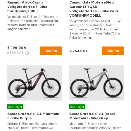
Raymon Airok Comp
Cannondale Moterra Neo
vollgefedertes E-Bike
Carbon LT 1 QSD
floridplum/sulfur
vollgefedertes E-Bike Gr. S
VORFÜHRMODELL
Vollgefedertes E-Bike für Fahrten im
Gelände, mit sensibler Federung für
Vollgefedertes Carbon-Mullet-E-Bike
bessere Traktion und Komfort auf
mit 29/27,5"-Laufrädern, Bosch
langen Strecken.
Performance Line CX Motor (Smart
System – 85 Nm), PowerTube 750 Wh
Akku (mit einer…
5 499.00 €
Kaufen
Kaufen
4 753.04 €
5 569.00 €
auf Lager
auf Lager
Santa Cruz Vala 1 AL Mountain
Santa Cruz Vala 1 AL Deore
E-Bike Purple
Mountain E-Bike Grey
Enduro-E-Bike mit MX-Laufrädern
Mountain-E-Bike mit einer
29/27,5", Bosch Performance CX
Laufradkombination 29/27,5", Bosch