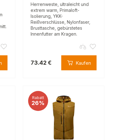
Herrenweste, ultraleicht und
extrem warm, Primaloft-
om
Isolierung, YKK-
Reißverschlüsse, Nylonfaser,
itt.
Brusttasche, gebürstetes
Innenfutter am Kragen.
73.42 €
n
Kaufen
Rabatt
26%