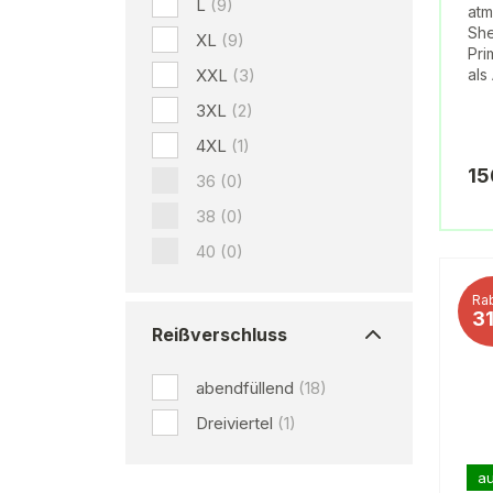
L
(9)
atm
She
XL
(9)
Pri
XXL
(3)
als
3XL
(2)
4XL
(1)
15
36
(0)
38
(0)
40
(0)
Rab
3
Reißverschluss
abendfüllend
(18)
Dreiviertel
(1)
au