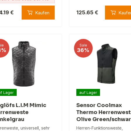
4.19 €
125.65 €
Kaufen
Kaufe
le
Sale
3%
36%
f Lager
auf Lager
glöfs L.I.M Mimic
Sensor Coolmax
rrenweste
Thermo Herrenwest
nkelgrau
Olive Green/schwar
renweste, universell, sehr
Herren-Funktionsweste,