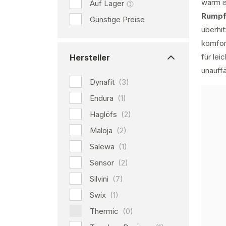
warm is
Auf Lager
Rump
Günstige Preise
überhit
komfor
für lei
Hersteller
unauffä
Dynafit
(3)
Endura
(1)
Haglöfs
(2)
Maloja
(2)
Salewa
(1)
Sensor
(2)
Silvini
(7)
Swix
(1)
Thermic
(0)