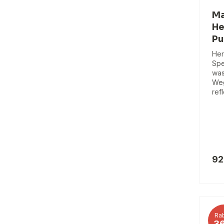
Ma
He
Pu
Her
Spe
was
Weg
ref
92
Rab
3