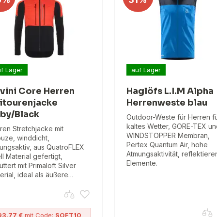
f Lager
auf Lager
lvini Core Herren
Haglöfs L.I.M Alpha
itourenjacke
Herrenweste blau
by/Black
Outdoor-Weste für Herren f
kaltes Wetter, GORE-TEX un
ren Stretchjacke mit
WINDSTOPPER Membran,
uze, winddicht,
Pertex Quantum Air, hohe
ungsaktiv, aus QuatroFLEX
Atmungsaktivität, reflektier
ll Material gefertigt,
Elemente.
üttert mit Primaloft Silver
erial, ideal als äußere…
93.77 €
mit Code:
SOFT10