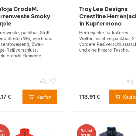
loja CrodaM.
Troy Lee Designs
rrenweste Smoky
Crestline Herrenja
rple
in Kupfermono
renweste, packbar, Stoff
Herrenjacke für kälteres
ed ​​Stretch WB, wind- und
Wetter, leicht verpackbar, 2
serabweisend, Zwei-
vordere Reißverschlusstas
e-Reißverschluss,
und eine hintere Tasche.
lektierende Elemente.
.17 €
113.91 €
Kaufen
Kaufe
att
Rabatt
6%
31%