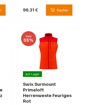
96.31 €
n
Kaufen
Sale
55%
auf Lager
Swix Surmount
e
Primaloft
z
Herrenweste Feuriges
Rot