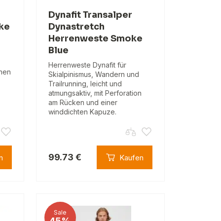
Dynafit Transalper
cke
Dynastretch
Herrenweste Smoke
Blue
Herrenweste Dynafit für
chen
Skialpinismus, Wandern und
Trailrunning, leicht und
atmungsaktiv, mit Perforation
am Rücken und einer
winddichten Kapuze.
99.73 €
n
Kaufen
Sale
45%