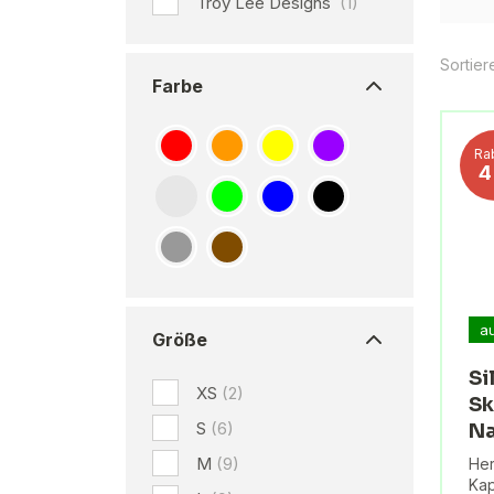
Troy Lee Designs
(1)
Sortier
Farbe
Ra
a
Größe
Si
XS
(2)
Sk
S
(6)
Na
M
(9)
Her
Kap