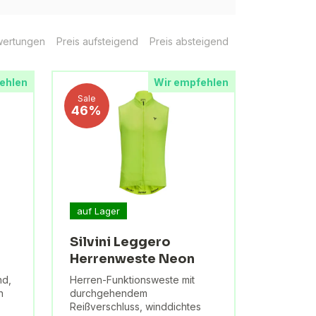
ertungen
Preis aufsteigend
Preis absteigend
ehlen
Wir empfehlen
Sale
46%
auf Lager
Silvini Leggero
Herrenweste Neon
nd,
Herren-Funktionsweste mit
n
durchgehendem
Reißverschluss, winddichtes