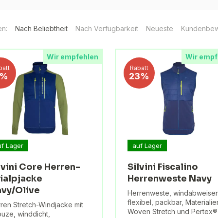
en:
Nach Beliebtheit
Nach Verfügbarkeit
Neueste
Kundenbew
Wir empfehlen
Wir empf
batt
Rabatt
4%
23%
uf Lager
auf Lager
lvini Core Herren-
Silvini Fiscalino
ialpjacke
Herrenweste Navy
vy/Olive
Herrenweste, windabweise
flexibel, packbar, Materialie
ren Stretch-Windjacke mit
Woven Stretch und Pertex®
uze, winddicht,