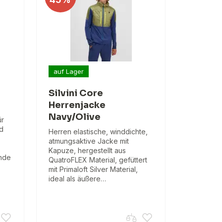
auf Lager
Silvini Core
Herrenjacke
Navy/Olive
ür
d
Herren elastische, winddichte,
atmungsaktive Jacke mit
Kapuze, hergestellt aus
ende
QuatroFLEX Material, gefüttert
mit Primaloft Silver Material,
ideal als äußere…