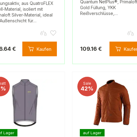
Quantum NetPlus®, Primalof
ungsaktiv, aus QuatroFLEX
Gold Füllung, YKK
ll-Material, isoliert mit
Reißverschlüsse,…
maloft Silver-Material, ideal
 Außenschicht für…
6.64 €
109.16 €
Kaufen
Kaufe
att
Sale
1%
42%
f Lager
auf Lager