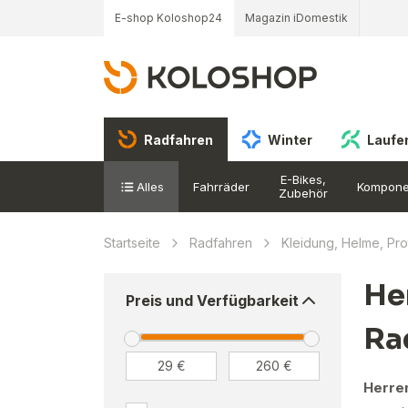
E-shop Koloshop24
Magazin iDomestik
Radfahren
Winter
Laufe
E-Bikes,
Alles
Fahrräder
Kompone
Zubehör
Startseite
Radfahren
Kleidung, Helme, Pr
He
Preis und Verfügbarkeit
Ra
Herre