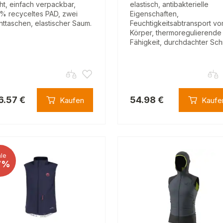
cht, einfach verpackbar,
elastisch, antibakterielle
% recyceltes PAD, zwei
Eigenschaften,
nttaschen, elastischer Saum.
Feuchtigkeitsabtransport v
Körper, thermoregulierende
Fähigkeit, durchdachter Schn
6.57 €
54.98 €
Kaufen
Kaufe
le
7%