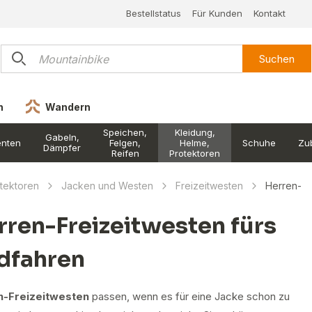
Bestellstatus
Für Kunden
Kontakt
Suchen
n
Wandern
Speichen,
Kleidung,
Gabeln,
nten
Felgen,
Helme,
Schuhe
Zu
Dämpfer
Reifen
Protektoren
otektoren
Jacken und Westen
Freizeitwesten
Herren-
rren-Freizeitwesten fürs
dfahren
n-Freizeitwesten
passen, wenn es für eine Jacke schon zu