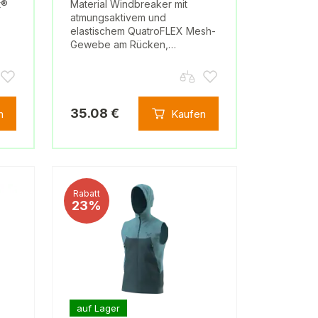
t®
Material Windbreaker mit
atmungsaktivem und
elastischem QuatroFLEX Mesh-
Gewebe am Rücken,…
35.08 €
n
Kaufen
Rabatt
23%
auf Lager