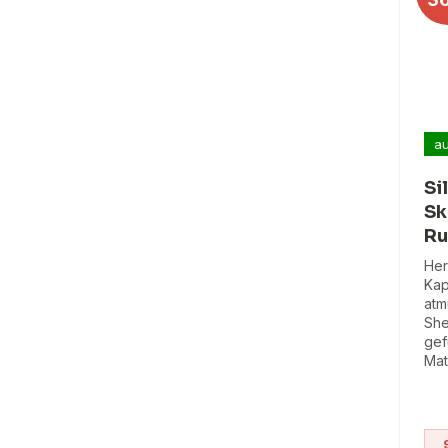
au
Si
Sk
Ru
Her
Kap
atm
She
gef
Mat