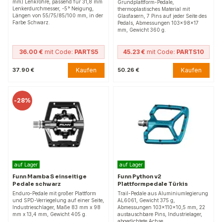
mm) Lenkrohre, passend für 31,8 mm
Grundplattform-Pedale,
Lenkerdurchmesser, -5° Neigung,
thermoplastisches Material mit
Längen von 55/75/85/100 mm, in der
Glasfasern, 7 Pins auf jeder Seite des
Farbe Schwarz.
Pedals, Abmessungen 103x98x17
mm, Gewicht 360 g.
36.00 €
mit Code:
PARTS5
45.23 €
mit Code:
PARTS10
Kaufen
Kaufen
37.90 €
50.26 €
-
28%
auf Lager
auf Lager
Funn Mamba S einseitige
Funn Python v2
Pedale schwarz
Plattformpedale Türkis
Enduro-Pedale mit großer Plattform
Trail-Pedale aus Aluminiumlegierung
und SPD-Verriegelung auf einer Seite,
AL6061, Gewicht 375 g,
Industrieschlager, Maße 83 mm x 98
Abmessungen 103x110x10,5 mm, 22
mm x 13,4 mm, Gewicht 405 g.
austauschbare Pins, Industrielager,
abgedichtete Achse.