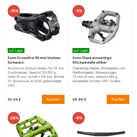
-
15%
-
5%
auf Lager
auf Lager
Funn Crossfire 35 mm Vorbau
Funn Clast einseitige
Schwarz.
Klickpedale silber
Aluminium Enduro Vorbau für 35 mm
Zweiseitige Pedale, Klickpedale und
Durchmesser, Gewicht 125/150 g,
Plattformpedal, Abmessungen
Höhe 35 mm, Schaft 1 1/8 Zoll, Winkel
73x92x21 mm, Gewicht 385 g,
0°, Aluminium AL6061 geschmiedet,
kompatibel mit dem SPD-System.
CNC.
Kaufen
Kaufen
55.54 €
59.96 €
-
28%
-
9%