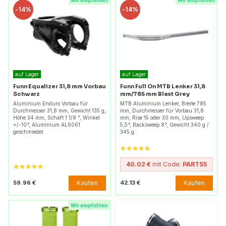
Wir empfehlen
Wir empfehlen
-
14%
-
14%
auf Lager
auf Lager
Funn Equalizer 31,8 mm Vorbau
Funn Full On MTB Lenker 31,8
Schwarz
mm/785 mm Blast Grey
Aluminium Enduro Vorbau für
MTB Aluminium Lenker, Breite 785
Durchmesser 31,8 mm, Gewicht 135 g,
mm, Durchmesser für Vorbau 31,8
Höhe 34 mm, Schaft 1 1/8 ", Winkel
mm, Rise 15 oder 30 mm, Upsweep
+/-10°, Aluminium AL6061
5,5°, Backsweep 8°, Gewicht 340 g /
geschmiedet.
345 g.
40.02 €
mit Code:
PARTS5
Kaufen
Kaufen
59.96 €
42.13 €
Wir empfehlen