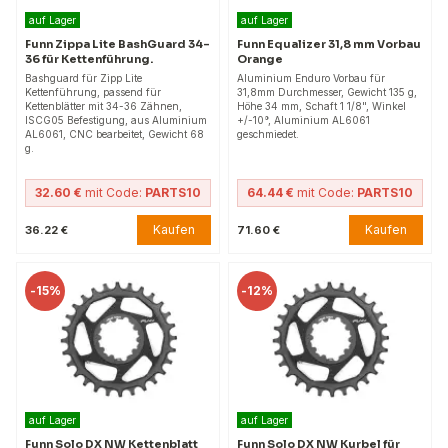
auf Lager
auf Lager
Funn Zippa Lite BashGuard 34-
Funn Equalizer 31,8 mm Vorbau
36 für Kettenführung.
Orange
Bashguard für Zipp Lite
Aluminium Enduro Vorbau für
Kettenführung, passend für
31,8mm Durchmesser, Gewicht 135 g,
Kettenblätter mit 34-36 Zähnen,
Höhe 34 mm, Schaft 1 1/8", Winkel
ISCG05 Befestigung, aus Aluminium
+/-10°, Aluminium AL6061
AL6061, CNC bearbeitet, Gewicht 68
geschmiedet.
g.
32.60 €
mit Code:
PARTS10
64.44 €
mit Code:
PARTS10
Kaufen
Kaufen
36.22 €
71.60 €
-
15%
-
12%
auf Lager
auf Lager
Funn Solo DX NW Kettenblatt
Funn Solo DX NW Kurbel für