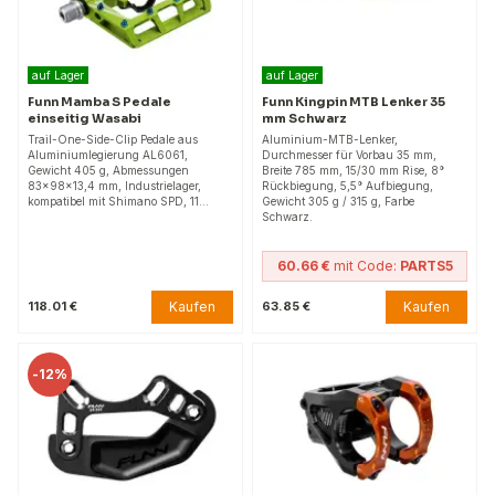
auf Lager
auf Lager
Funn Mamba S Pedale
Funn Kingpin MTB Lenker 35
einseitig Wasabi
mm Schwarz
Trail-One-Side-Clip Pedale aus
Aluminium-MTB-Lenker,
Aluminiumlegierung AL6061,
Durchmesser für Vorbau 35 mm,
Gewicht 405 g, Abmessungen
Breite 785 mm, 15/30 mm Rise, 8°
83x98x13,4 mm, Industrielager,
Rückbiegung, 5,5° Aufbiegung,
kompatibel mit Shimano SPD, 11…
Gewicht 305 g / 315 g, Farbe
Schwarz.
60.66 €
mit Code:
PARTS5
Kaufen
Kaufen
118.01 €
63.85 €
-
12%