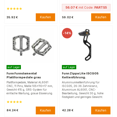
56.07 €
mit Code:
PARTS5
Kaufen
Kaufen
35.92 €
59.02 €
-
14%
auf Lager
auf Lager
Funn Funndamental
Funn Zippa Lite ISCG05
Plattformpedale grau
Kettenführung.
Plattformpedale, Material AL6061
Aluminiumkettenführung für
CNC, 11 Pins, Maße 105x110x17 mm,
ISCG05, 26-36 Zahnkranz,
Gewicht 415 g, GRS-System für
Aluminium AL6061, CNC-
einfache Wartung, graue Eloxierung.
Bearbeitung, Gewicht 30 g, hohe
Festigkeit und geringes Gewicht.
Kaufen
Kaufen
84.24 €
42.28 €