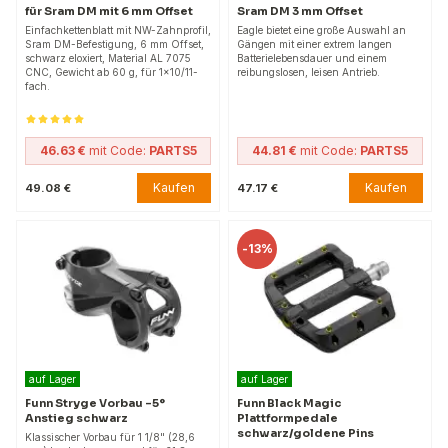
für Sram DM mit 6 mm Offset
Sram DM 3 mm Offset
Einfachkettenblatt mit NW-Zahnprofil,
Eagle bietet eine große Auswahl an
Sram DM-Befestigung, 6 mm Offset,
Gängen mit einer extrem langen
schwarz eloxiert, Material AL 7075
Batterielebensdauer und einem
CNC, Gewicht ab 60 g, für 1x10/11-
reibungslosen, leisen Antrieb.
fach.
46.63 €
mit Code:
PARTS5
44.81 €
mit Code:
PARTS5
Kaufen
Kaufen
49.08 €
47.17 €
-
13%
auf Lager
auf Lager
Funn Stryge Vorbau -5°
Funn Black Magic
Anstieg schwarz
Plattformpedale
schwarz/goldene Pins
Klassischer Vorbau für 1 1/8" (28,6