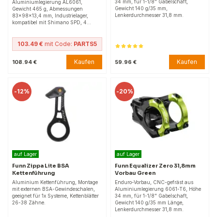
34 mm, für 1-1/8" Gabelschaft,
Aluminiumlegierung AL6061,
Gewicht 140 g/35 mm,
Gewicht 465 g, Abmessungen
Lenkerdurchmesser 31,8 mm.
83x98x13,4 mm, Industrielager,
kompatibel mit Shimano SPD, 4…
103.49 €
mit Code:
PARTS5
Kaufen
Kaufen
108.94 €
59.96 €
-
12%
-
20%
auf Lager
auf Lager
Funn Zippa Lite BSA
Funn Equalizer Zero 31,8mm
Kettenführung
Vorbau Green
Aluminium Kettenführung, Montage
Enduro-Vorbau, CNC-gefräst aus
mit externen BSA-Gewindeschalen,
Aluminiumlegierung 6061-T6, Höhe
geeignet für 1x Systeme, Kettenblätter
34 mm, für 1-1/8" Gabelschaft,
26-38 Zähne.
Gewicht 140 g/35 mm Länge,
Lenkerdurchmesser 31,8 mm.