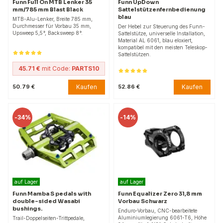
Funn Full On MTB Lenker 35
Funn UpDown
mm/785 mm Blast Black
Sattelstützenfernbedienung
blau
MTB-Alu-Lenker, Breite 785 mm,
Durchmesser für Vorbau 35 mm,
Der Hebel zur Steuerung des Funn-
Upsweep 5,5°, Backsweep 8°.
Sattelstütze, universelle Installation,
Material AL 6061, blau eloxiert,
kompatibel mit den meisten Teleskop-
Sattelstützen.
45.71 €
mit Code:
PARTS10
Kaufen
Kaufen
50.79 €
52.86 €
-
34%
-
14%
auf Lager
auf Lager
Funn Mamba S pedals with
Funn Equalizer Zero 31,8 mm
double-sided Wasabi
Vorbau Schwarz
bushings.
Enduro-Vorbau, CNC-bearbeitete
Aluminiumlegierung 6061-T6, Höhe
Trail-Doppelseiten-Trittpedale,