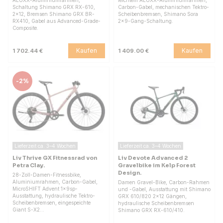
ALUXX-Aluminiumrahmen,
leichtem ALUXX-Aluminiumrahmen,
Schaltung Shimano GRX RX-610,
Carbon-Gabel, mechanischen Tektro-
2x12, Bremsen Shimano GRX BR-
Scheibenbremsen, Shimano Sora
RX410, Gabel aus Advanced-Grade-
2x9-Gang-Schaltung.
Composite.
Kaufen
Kaufen
1 702.44 €
1 409.00 €
-
2%
Lieferzeit ca. 3–4 Wochen
Lieferzeit ca. 3–4 Wochen
Liv Thrive GX Fitnessrad von
Liv Devote Advanced 2
Petra Clay.
Gravelbike im Kelp Forest
Design.
28-Zoll-Damen-Fitnessbike,
Aluminiumrahmen, Carbon-Gabel,
Damen Gravel-Bike, Carbon-Rahmen
MicroSHIFT Advent 1x9sp-
und -Gabel, Ausstattung mit Shimano
Ausstattung, hydraulische Tektro-
GRX 610/820 2x12 Gängen,
Scheibenbremsen, eingespeichte
hydraulische Scheibenbremsen
Giant S-X2…
Shimano GRX RX-610/410.