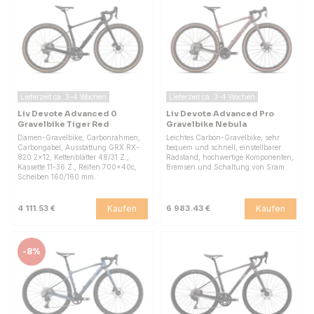
Lieferzeit ca. 3–4 Wochen
Lieferzeit ca. 3–4 Wochen
Liv Devote Advanced 0
Liv Devote Advanced Pro
Gravelbike Tiger Red
Gravelbike Nebula
Damen-Gravelbike, Carbonrahmen,
Leichtes Carbon-Gravelbike, sehr
Carbongabel, Ausstattung GRX RX-
bequem und schnell, einstellbarer
820 2x12, Kettenblätter 48/31 Z.,
Radstand, hochwertige Komponenten,
Kassette 11-36 Z., Reifen 700x40c,
Bremsen und Schaltung von Sram.
Scheiben 160/160 mm.
Kaufen
Kaufen
4 111.53 €
6 983.43 €
-
8%