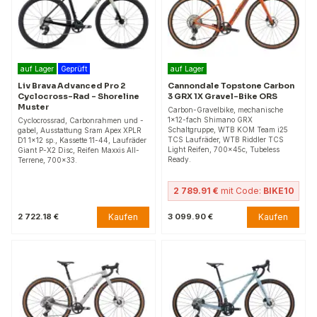
auf Lager
Geprüft
auf Lager
Liv Brava Advanced Pro 2
Cannondale Topstone Carbon
Cyclocross-Rad - Shoreline
3 GRX 1X Gravel-Bike ORS
Muster
Carbon-Gravelbike, mechanische
1×12-fach Shimano GRX
Cyclocrossrad, Carbonrahmen und -
Schaltgruppe, WTB KOM Team i25
gabel, Ausstattung Sram Apex XPLR
TCS Laufräder, WTB Riddler TCS
D1 1x12 sp., Kassette 11-44, Laufräder
Light Reifen, 700×45c, Tubeless
Giant P-X2 Disc, Reifen Maxxis All-
Ready.
Terrene, 700x33.
2 789.91 €
mit Code:
BIKE10
Kaufen
Kaufen
2 722.18 €
3 099.90 €