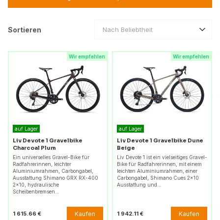
Sortieren
Nach Beliebtheit
Wir empfehlen
Wir empfehlen
auf Lager
auf Lager
Liv Devote 1 Gravelbike
Liv Devote 1 Gravelbike Dune
Charcoal Plum
Beige
Ein universelles Gravel-Bike für
Liv Devote 1 ist ein vielseitiges Gravel-
Radfahrerinnen, leichter
Bike für Radfahrerinnen, mit einem
Aluminiumrahmen, Carbongabel,
leichten Aluminiumrahmen, einer
Ausstattung Shimano GRX RX-400
Carbongabel, Shimano Cues 2x10
2x10, hydraulische
Ausstattung und…
Scheibenbremsen…
Kaufen
Kaufen
1 615.66 €
1 942.11 €