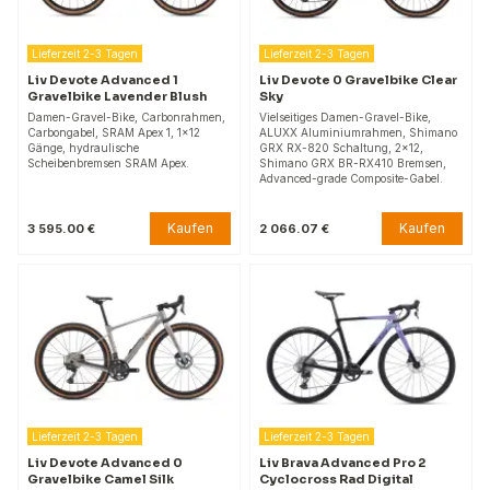
Lieferzeit 2-3 Tagen
Lieferzeit 2-3 Tagen
Liv Devote Advanced 1
Liv Devote 0 Gravelbike Clear
Gravelbike Lavender Blush
Sky
Damen-Gravel-Bike, Carbonrahmen,
Vielseitiges Damen-Gravel-Bike,
Carbongabel, SRAM Apex 1, 1x12
ALUXX Aluminiumrahmen, Shimano
Gänge, hydraulische
GRX RX-820 Schaltung, 2x12,
Scheibenbremsen SRAM Apex.
Shimano GRX BR-RX410 Bremsen,
Advanced-grade Composite-Gabel.
Kaufen
Kaufen
3 595.00 €
2 066.07 €
Lieferzeit 2-3 Tagen
Lieferzeit 2-3 Tagen
Liv Devote Advanced 0
Liv Brava Advanced Pro 2
Gravelbike Camel Silk
Cyclocross Rad Digital