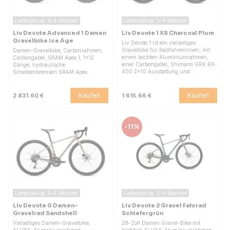
Lieferzeit ca. 3–4 Wochen
Lieferzeit ca. 3–4 Wochen
Liv Devote Advanced 1 Damen
Liv Devote 1 XS Charcoal Plum
Gravelbike Ice Age
Liv Devote 1 ist ein vielseitiges
Gravelbike für Radfahrerinnen, mit
Damen-Gravelbike, Carbonrahmen,
einem leichten Aluminiumrahmen,
Carbongabel, SRAM Apex 1, 1x12
einer Carbongabel, Shimano GRX RX-
Gänge, hydraulische
400 2x10 Ausstattung und…
Scheibenbremsen SRAM Apex.
Kaufen
Kaufen
2 831.60 €
1 615.66 €
-
11%
Lieferzeit ca. 3–4 Wochen
Lieferzeit ca. 3–4 Wochen
Liv Devote 0 Damen-
Liv Devote 2 Gravel Fahrrad
Gravelrad Sandshell
Schiefergrün
Vielseitiges Damen-Gravelbike,
28-Zoll Damen Gravel-Bike mit