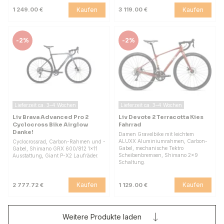
Kaufen
Kaufen
1 249.00 €
3 119.00 €
-
2%
-
2%
Lieferzeit ca. 3–4 Wochen
Lieferzeit ca. 3–4 Wochen
Liv Brava Advanced Pro 2
Liv Devote 2 Terracotta Kies
Cyclocross Bike Airglow
Fahrrad
Danke!
Damen Gravelbike mit leichtem
ALUXX Aluminiumrahmen, Carbon-
Cyclocrossrad, Carbon-Rahmen und -
Gabel, mechanische Tektro
Gabel, Shimano GRX 600/812 1x11
Scheibenbremsen, Shimano 2x9
Ausstattung, Giant P-X2 Laufräder.
Schaltung.
Kaufen
Kaufen
2 777.72 €
1 129.00 €
Weitere Produkte laden