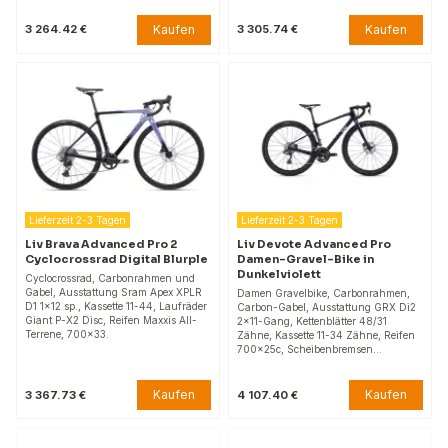
Kaufen
Kaufen
3 264.42 €
3 305.74 €
Lieferzeit 2-3 Tagen
Lieferzeit 2-3 Tagen
Liv Brava Advanced Pro 2
Liv Devote Advanced Pro
Cyclocrossrad Digital Blurple
Damen-Gravel-Bike in
Dunkelviolett
Cyclocrossrad, Carbonrahmen und
Gabel, Ausstattung Sram Apex XPLR
Damen Gravelbike, Carbonrahmen,
D1 1x12 sp., Kassette 11-44, Laufräder
Carbon-Gabel, Ausstattung GRX Di2
Giant P-X2 Disc, Reifen Maxxis All-
2x11-Gang, Kettenblätter 48/31
Terrene, 700x33.
Zähne, Kassette 11-34 Zähne, Reifen
700x25c, Scheibenbremsen…
Kaufen
Kaufen
3 367.73 €
4 107.40 €