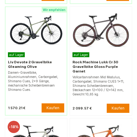
Wir empfehlen
auf Lager
auf Lager
Liv Devote 2 Gravelbike
Rock Machine Lukk Cr 30
Gleaming Olive
Gravelbike Gloss Purple
Garnet
Damen-Gravelbike,
Aluminiumrahmen, Carbongabel,
Vollcarbonrahmen Mid Modulus,
Shimano Cues, 2x9 Gänge,
Carbongabel, Shimano CUES 1×11,
mechanische Scheibenbremsen
Shimano Scheibenbremsen,
Shimano Cues.
Steckachsen 12×100 / 12×142 mm,
Gewicht 10,65 kg.
Kaufen
1 570.21 €
Kaufen
2 099.57 €
-
18%