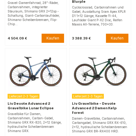
Blurple
Gravel-Damenfahrrad, 28"-Räder,
Carbonrahmen, integrierter
Cyclocrossrad, Carbonrahmen und
Stauraum, Shimano GRX 2x12sp.-
Gabel, Ausstattung Sram Apex XPLR
Schaltung, Giant-Carbonlaufräder,
D1 1x12 Gänge, Kassette 11-44,
Shimano-Scheibenbremsen, Flip-
Laufräder Giant P-X2 Disc, Reifen
Chip…
Maxxis All-Terrene, 700x33.
Kaufen
Kaufen
4 504.09 €
3 388.39 €
Lieferzeit 2-3 Tagen
Lieferzeit 2-3 Tagen
Liv Devote Advanced 2
Liv Gravelbike – Devote
Gravelbike Lunar Eclipse
Advanced 2 Damen Kelp
Forest
Gravelbike für Damen,
Carbonrahmen, Carbon-Gabel,
Damen-Gravelbike, Carbonrahmen,
Shimano GRX RX-820, 2x12 Gänge,
Carbongabel, Shimano GRX RX-610,
hydraulische Scheibenbremsen
2x12, hydraulische Scheibenbremsen
Shimano GRX.
Shimano GRX BR-RX400 HRD.