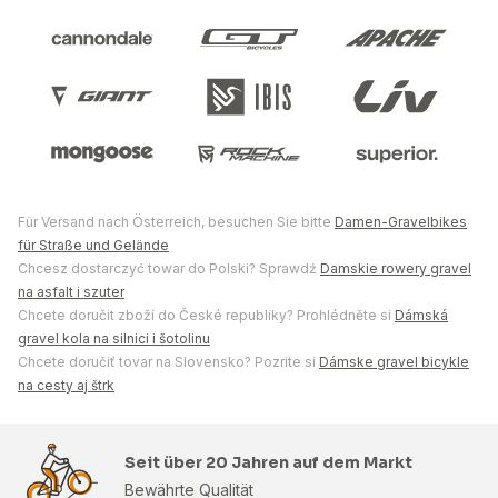
Für Versand nach Österreich, besuchen Sie bitte
Damen-Gravelbikes
für Straße und Gelände
Chcesz dostarczyć towar do Polski? Sprawdź
Damskie rowery gravel
na asfalt i szuter
Chcete doručit zboží do České republiky? Prohlédněte si
Dámská
gravel kola na silnici i šotolinu
Chcete doručiť tovar na Slovensko? Pozrite si
Dámske gravel bicykle
na cesty aj štrk
Seit über 20 Jahren auf dem Markt
Bewährte Qualität