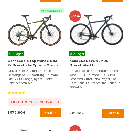
Wir empfehlen
-
35%
auf Lager
auf Lager
Cannondale Topstone 2 GRX
Kona 36e Rove AL 700
2x Gravelbike Spruce Green
Gravelbike blau
Gravel-Bike, Aluminiumrahmen,
Gravelbike mit Aluminiumrahmen
Carbongabel, Ausstattung Shimano
Kona 6061, Shimano Claris 1x8-
GRX 2x10 Gänge, hydraulische
Schaltwerk und Kona Project Two-
Scheibenbremsen.
Gabel, 28"-Laufräder und Reifen in
700x40c.
1 421.91 €
mit Code:
BIKE10
Kaufen
1 579.90 €
Kaufen
691.32 €
-
8%