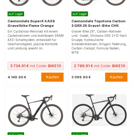
auf Lager
auf Lager
Cannondale SuperX 4 AXS
Cannondale Topstone Carbon
Gravelbike Flame Orange
3 GRX 2X Gravel-Bike CHK
Ein Cyclocross-Rennrad mit einem
Gravel-Bike 28", Carbon-Rahmen
Carbonrahmen und drahtlosem SRAM
und -Gabel, Shimano GRX 2×12-fach
AXS-Schaltsystem, entwickelt für
Gruppe, hydraulische
Geschwindigkeit, präzise Kontrolle
Scheibenbremsen, Kingpin Federung,
und Leistung sowohl im…
Carbon-Cockpit, Formula Naben,
WTB…
3 734.91 €
mit Code:
BIKE10
2 789.91 €
mit Code:
BIKE10
Kaufen
Kaufen
4 149.90 €
3 099.90 €
auf Lager
auf Lager