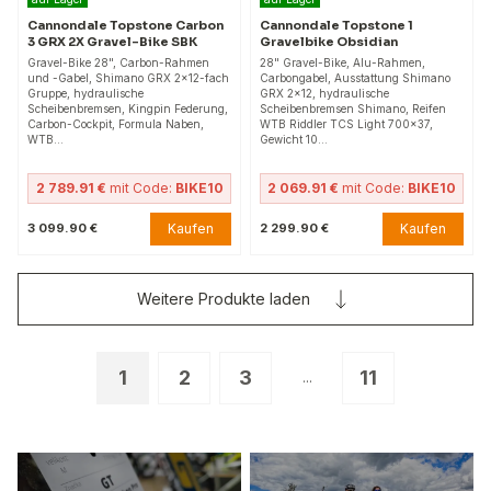
Cannondale Topstone Carbon
Cannondale Topstone 1
3 GRX 2X Gravel-Bike SBK
Gravelbike Obsidian
Gravel-Bike 28", Carbon-Rahmen
28" Gravel-Bike, Alu-Rahmen,
und -Gabel, Shimano GRX 2×12-fach
Carbongabel, Ausstattung Shimano
Gruppe, hydraulische
GRX 2x12, hydraulische
Scheibenbremsen, Kingpin Federung,
Scheibenbremsen Shimano, Reifen
Carbon-Cockpit, Formula Naben,
WTB Riddler TCS Light 700x37,
WTB…
Gewicht 10…
2 789.91 €
mit Code:
BIKE10
2 069.91 €
mit Code:
BIKE10
Kaufen
Kaufen
3 099.90 €
2 299.90 €
Weitere Produkte laden
1
2
3
11
...