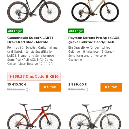
auf Lager
auf Lager
Cannondale SuperX LAB71
Raymon Soreno Pro Apex AXS
Gravelrad Black Marble
gravel Fahrrad Sand/Black
Rennrad für Schotter, Carbonrahmen
Ein Gravelbike für gemischtes
und Gabel, höchste Spezifikation
Gelände mit kabelloser 12-Gang-
LAB71, Brems- und Schaltgruppe
Schaltung und universeller
Sram Red XPLR AXS 1x13-Gang,
Geometrie.
Carbonfelgen Reserve 40|44 GR…
9 369.27 €
mit Code:
BIKE10
10 410.30 €
2 999.00 €
Kaufen
Kaufen
12 399.90 €
3 051.55 €