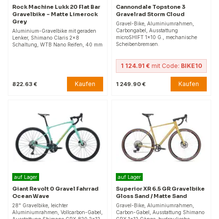
Rock Machine Lukk 20 Flat Bar
Cannondale Topstone 3
Gravelbike – Matte Limerock
Gravelrad Storm Cloud
Grey
Gravel-Bike, Aluminiumrahmen,
Carbongabel, Ausstattung
Aluminium-Gravelbike mit geraden
microSHIFT 1x10 G., mechanische
Lenker, Shimano Claris 2x8
Scheibenbremsen.
Schaltung, WTB Nano Reifen, 40 mm
1 124.91 €
mit Code:
BIKE10
Kaufen
Kaufen
822.63 €
1 249.90 €
auf Lager
auf Lager
Giant Revolt 0 Gravel Fahrrad
Superior XR 6.5 GR Gravelbike
Ocean Wave
Gloss Sand / Matte Sand
28" Gravelbike, leichter
Gravel-Bike, Aluminiumrahmen,
Aluminiumrahmen, Vollcarbon-Gabel,
Carbon-Gabel, Ausstattung Shimano