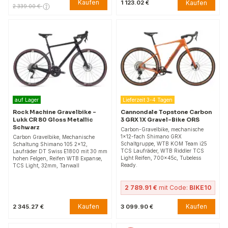
Kaufen
Kaufen
1 123.02 €
2 339.00 €
auf Lager
Lieferzeit 3-4 Tagen
Rock Machine Gravelbike –
Cannondale Topstone Carbon
Lukk CR 80 Gloss Metallic
3 GRX 1X Gravel-Bike ORS
Schwarz
Carbon-Gravelbike, mechanische
1×12-fach Shimano GRX
Carbon Gravelbike, Mechanische
Schaltgruppe, WTB KOM Team i25
Schaltung Shimano 105 2×12,
TCS Laufräder, WTB Riddler TCS
Laufräder DT Swiss E1800 mit 30 mm
Light Reifen, 700×45c, Tubeless
hohen Felgen, Reifen WTB Expanse,
Ready.
TCS Light, 32mm, Tanwall
2 789.91 €
mit Code:
BIKE10
Kaufen
Kaufen
2 345.27 €
3 099.90 €