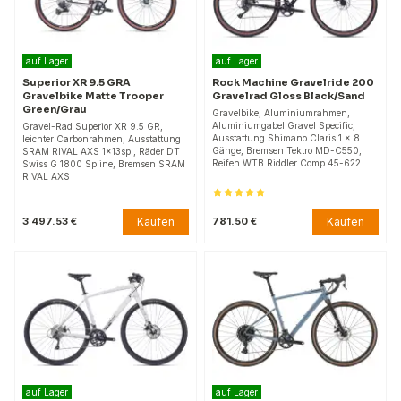
auf Lager
auf Lager
Superior XR 9.5 GRA
Rock Machine Gravelride 200
Gravelbike Matte Trooper
Gravelrad Gloss Black/Sand
Green/Grau
Gravelbike, Aluminiumrahmen,
Aluminiumgabel Gravel Specific,
Gravel-Rad Superior XR 9.5 GR,
Ausstattung Shimano Claris 1 x 8
leichter Carbonrahmen, Ausstattung
Gänge, Bremsen Tektro MD-C550,
SRAM RIVAL AXS 1x13sp., Räder DT
Reifen WTB Riddler Comp 45-622.
Swiss G 1800 Spline, Bremsen SRAM
RIVAL AXS
Kaufen
Kaufen
3 497.53 €
781.50 €
auf Lager
auf Lager