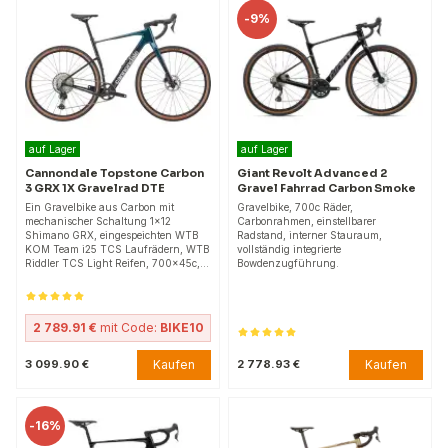
-
9%
auf Lager
auf Lager
Cannondale Topstone Carbon
Giant Revolt Advanced 2
3 GRX 1X Gravelrad DTE
Gravel Fahrrad Carbon Smoke
Ein Gravelbike aus Carbon mit
Gravelbike, 700c Räder,
mechanischer Schaltung 1x12
Carbonrahmen, einstellbarer
Shimano GRX, eingespeichten WTB
Radstand, interner Stauraum,
KOM Team i25 TCS Laufrädern, WTB
vollständig integrierte
Riddler TCS Light Reifen, 700x45c,…
Bowdenzugführung.
2 789.91 €
mit Code:
BIKE10
Kaufen
Kaufen
3 099.90 €
2 778.93 €
-
16%