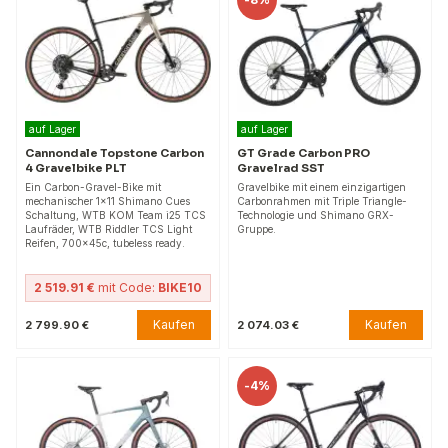
auf Lager
auf Lager
Cannondale Topstone Carbon
GT Grade Carbon PRO
4 Gravelbike PLT
Gravelrad SST
Ein Carbon-Gravel-Bike mit
Gravelbike mit einem einzigartigen
mechanischer 1x11 Shimano Cues
Carbonrahmen mit Triple Triangle-
Schaltung, WTB KOM Team i25 TCS
Technologie und Shimano GRX-
Laufräder, WTB Riddler TCS Light
Gruppe.
Reifen, 700x45c, tubeless ready.
2 519.91 €
mit Code:
BIKE10
Kaufen
Kaufen
2 799.90 €
2 074.03 €
-
4%