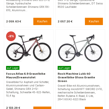
Ausstattung Shimano GRX 820 2x12
GRX 1x12 Gänge, hydraulische
Gänge, hydraulische
Shimano Scheibenbremsen, DT Swiss
Scheibenbremsen Shimano GRX RX-
R500 Laufräder.
610, Aluminium…
Kaufen
Kaufen
2 059.63 €
2 057.20 €
-
8%
auf Lager
auf Lager
Focus Atlas 6.9 Gravelbike
Rock Machine Lukk 40
Mauve/Dreamviolet
Gravelbike Gloss Granite
Green
Gravelbike für Asphalt und Schotter,
Aluminiumrahmen und Carbon-
Gravel-Bike mit Aluminiumrahmen,
Gabel, Shimano GRX 2x12-
Schaltung microSHIFT SWORD 2x10,
Schaltung, Schwalbe 45-622-Reifen,
mechanische Scheibenbremsen,
10,4 kg.
Reifen Rubena X-Road, E-Lite,
28x1.60(42-622) Black
2 133.29 €