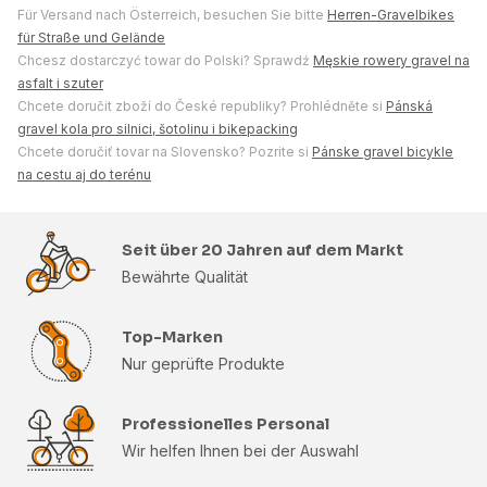
Für Versand nach Österreich, besuchen Sie bitte
Herren-Gravelbikes
für Straße und Gelände
Chcesz dostarczyć towar do Polski? Sprawdź
Męskie rowery gravel na
asfalt i szuter
Chcete doručit zboží do České republiky? Prohlédněte si
Pánská
gravel kola pro silnici, šotolinu i bikepacking
Chcete doručiť tovar na Slovensko? Pozrite si
Pánske gravel bicykle
na cestu aj do terénu
Seit über 20 Jahren auf dem Markt
Bewährte Qualität
Top-Marken
Nur geprüfte Produkte
Professionelles Personal
Wir helfen Ihnen bei der Auswahl