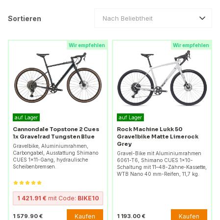
Sortieren
Nach Beliebtheit
Wir empfehlen
Wir empfehlen
auf Lager
auf Lager
Cannondale Topstone 2 Cues
Rock Machine Lukk 50
1x Gravelrad Tungsten Blue
Gravelbike Matte Limerock
Grey
Gravelbike, Aluminiumrahmen,
Carbongabel, Ausstattung Shimano
Gravel-Bike mit Aluminiumrahmen
CUES 1x11-Gang, hydraulische
6061-T6, Shimano CUES 1x10-
Scheibenbremsen.
Schaltung mit 11–48-Zähne-Kassette,
WTB Nano 40 mm-Reifen, 11,7 kg.
1 421.91 €
mit Code:
BIKE10
Kaufen
Kaufen
1 579.90 €
1 193.00 €