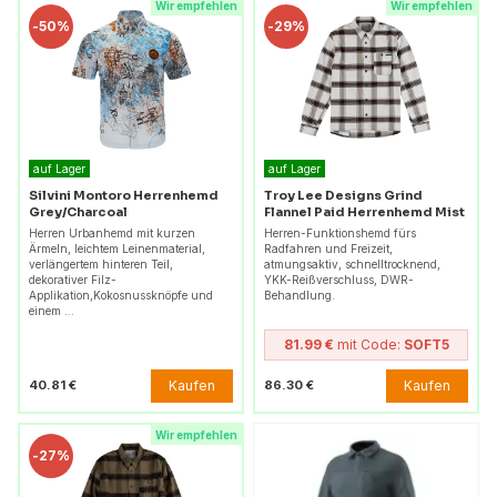
Wir empfehlen
Wir empfehlen
-
50%
-
29%
auf Lager
auf Lager
Silvini Montoro Herrenhemd
Troy Lee Designs Grind
Grey/Charcoal
Flannel Paid Herrenhemd Mist
Herren Urbanhemd mit kurzen
Herren-Funktionshemd fürs
Ärmeln, leichtem Leinenmaterial,
Radfahren und Freizeit,
verlängertem hinteren Teil,
atmungsaktiv, schnelltrocknend,
dekorativer Filz-
YKK-Reißverschluss, DWR-
Applikation,Kokosnussknöpfe und
Behandlung.
einem …
81.99 €
mit Code:
SOFT5
Kaufen
Kaufen
40.81 €
86.30 €
Wir empfehlen
-
27%