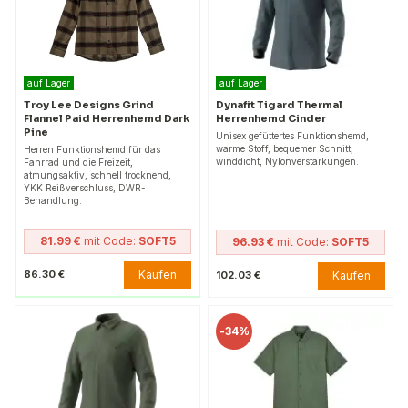
auf Lager
auf Lager
Troy Lee Designs Grind
Dynafit Tigard Thermal
Flannel Paid Herrenhemd Dark
Herrenhemd Cinder
Pine
Unisex gefüttertes Funktionshemd,
warme Stoff, bequemer Schnitt,
Herren Funktionshemd für das
winddicht, Nylonverstärkungen.
Fahrrad und die Freizeit,
atmungsaktiv, schnell trocknend,
YKK Reißverschluss, DWR-
Behandlung.
81.99 €
mit Code:
SOFT5
96.93 €
mit Code:
SOFT5
Kaufen
86.30 €
Kaufen
102.03 €
-
34%