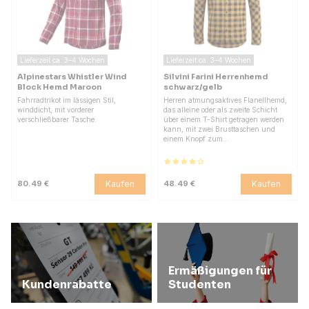
Lieferzeit ca. 3–4 Wochen
Lieferzeit ca. 3–4 Wochen
Alpinestars Whistler Wind
Silvini Farini Herrenhemd
Block Hemd Maroon
schwarz/gelb
Fahrradtrikot im lässigen Stil,
Herren atmungsaktives Flanellhemd,
winddicht, mit vorderer
das alleine oder als zweite Schicht
verschließbarer Tasche.
über einem T-Shirt getragen werden
kann, mit zwei Brusttaschen und
einem Knopf zum…
Kaufen
Kaufen
80.49 €
48.49 €
Ermäßigungen für
Kundenrabatte
Studenten