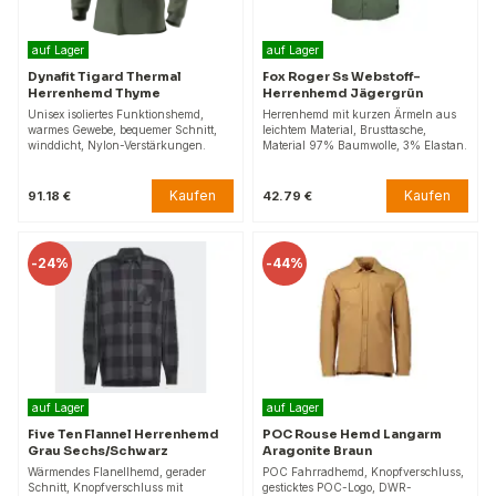
auf Lager
auf Lager
Dynafit Tigard Thermal
Fox Roger Ss Webstoff-
Herrenhemd Thyme
Herrenhemd Jägergrün
Unisex isoliertes Funktionshemd,
Herrenhemd mit kurzen Ärmeln aus
warmes Gewebe, bequemer Schnitt,
leichtem Material, Brusttasche,
winddicht, Nylon-Verstärkungen.
Material 97% Baumwolle, 3% Elastan.
Kaufen
Kaufen
91.18 €
42.79 €
-
24%
-
44%
auf Lager
auf Lager
Five Ten Flannel Herrenhemd
POC Rouse Hemd Langarm
Grau Sechs/Schwarz
Aragonite Braun
Wärmendes Flanellhemd, gerader
POC Fahrradhemd, Knopfverschluss,
Schnitt, Knopfverschluss mit
gesticktes POC-Logo, DWR-