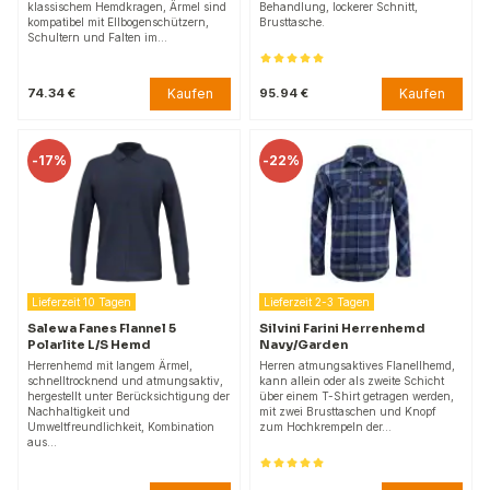
klassischem Hemdkragen, Ärmel sind
Behandlung, lockerer Schnitt,
kompatibel mit Ellbogenschützern,
Brusttasche.
Schultern und Falten im…
Kaufen
Kaufen
74.34 €
95.94 €
-
17%
-
22%
Lieferzeit 10 Tagen
Lieferzeit 2-3 Tagen
Salewa Fanes Flannel 5
Silvini Farini Herrenhemd
Polarlite L/S Hemd
Navy/Garden
Herrenhemd mit langem Ärmel,
Herren atmungsaktives Flanellhemd,
schnelltrocknend und atmungsaktiv,
kann allein oder als zweite Schicht
hergestellt unter Berücksichtigung der
über einem T-Shirt getragen werden,
Nachhaltigkeit und
mit zwei Brusttaschen und Knopf
Umweltfreundlichkeit, Kombination
zum Hochkrempeln der…
aus…