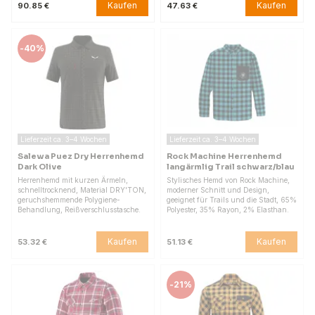
Kaufen
Kaufen
90.85 €
47.63 €
-
40%
Lieferzeit ca. 3–4 Wochen
Lieferzeit ca. 3–4 Wochen
Salewa Puez Dry Herrenhemd
Rock Machine Herrenhemd
Dark Olive
langärmlig Trail schwarz/blau
Herrenhemd mit kurzen Ärmeln,
Stylisches Hemd von Rock Machine,
schnelltrocknend, Material DRY'TON,
moderner Schnitt und Design,
geruchshemmende Polygiene-
geeignet für Trails und die Stadt, 65%
Behandlung, Reißverschlusstasche.
Polyester, 35% Rayon, 2% Elasthan.
Kaufen
Kaufen
53.32 €
51.13 €
-
21%