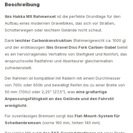
Beschreibung
Ibis Hakka MX Rahmenset
ist die perfekte Grundlage für den
Aufbau eines modernen Gravelbikes, das sich vor Straßen,
Schotterwegen oder leichtem Gelände nicht scheut.
Dank
leichter Carbonkonstruktion
(Rahmengewicht ca. 1000 g)
und der erstklassigen
Ibis Gravel Disc Fork Carbon-Gabel
bietet
es ein hervorragendes Verhältnis von Steifigkeit und Komfort, das
anspruchsvolle Radfahrer und Abenteurer gleichermaßen
zufriedenstellt.
Der Rahmen ist kompatibel mit Rädern mit einem Durchmesser
von 700c oder 650b und bewältigt Reifen bis zu einer Breite von
50 mm (700c) oder 2,25" (27,5"), was
eine großartige
Anpassungsfähigkeit an das Gelände und den Fahrstil
ermöglicht.
Für zuverlässiges Bremsen sorgt das
Flat-Mount-System für
Scheibenbremsen
(vorne 160 mm, hinten 140 mm).
Der Hakka MX nutzt
das T47-Gewindetretlager
mit einer Breite