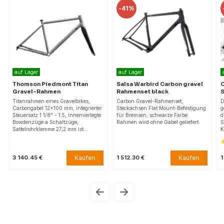
-
41%
auf Lager
auf Lager
Thomson Piedmont Titan
Salsa Warbird Carbon gravel
C
Gravel-Rahmen
Rahmenset black
S
Titanrahmen eines Gravelbikes,
Carbon Gravel-Rahmenset,
D
Carbongabel 12x100 mm, integrierter
Steckachsen Flat Mount-Befestigung
g
Steuersatz 1 1/8" - 1.5, innenverlegte
für Bremsen, schwarze Farbe.
d
Bowdenzüge a Schaltzüge,
Rahmen wird ohne Gabel geliefert.
S
Sattelrohrklemme 27,2 mm ist…
K
Kaufen
Kaufen
3 140.45 €
1 512.30 €
1