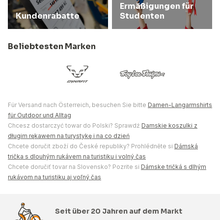
Ermäßigungen für
Kundenrabatte
Studenten
Beliebtesten Marken
Für Versand nach Österreich, besuchen Sie bitte
Damen-Langarmshirts
für Outdoor und Alltag
Chcesz dostarczyć towar do Polski? Sprawdź
Damskie koszulki z
długim rękawem na turystykę i na co dzień
Chcete doručit zboží do České republiky? Prohlédněte si
Dámská
trička s dlouhým rukávem na turistiku i volný čas
Chcete doručiť tovar na Slovensko? Pozrite si
Dámske tričká s dlhým
rukávom na turistiku aj voľný čas
Seit über 20 Jahren auf dem Markt