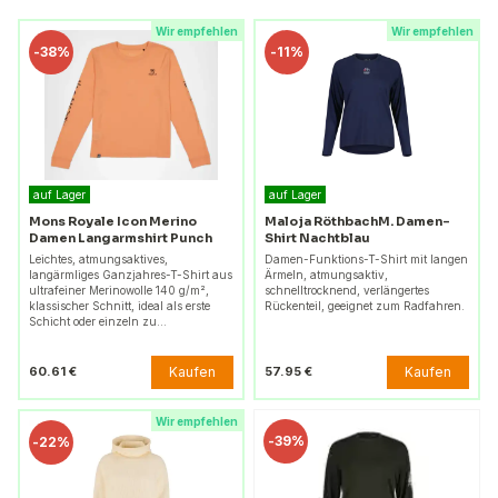
Wir empfehlen
Wir empfehlen
-
38%
-
11%
auf Lager
auf Lager
Mons Royale Icon Merino
Maloja RöthbachM. Damen-
Damen Langarmshirt Punch
Shirt Nachtblau
Leichtes, atmungsaktives,
Damen-Funktions-T-Shirt mit langen
langärmliges Ganzjahres-T-Shirt aus
Ärmeln, atmungsaktiv,
ultrafeiner Merinowolle 140 g/m²,
schnelltrocknend, verlängertes
klassischer Schnitt, ideal als erste
Rückenteil, geeignet zum Radfahren.
Schicht oder einzeln zu…
Kaufen
Kaufen
60.61 €
57.95 €
Wir empfehlen
-
39%
-
22%