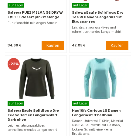
auf Lager
auf Lager
Salewa PUEZ MELANGE DRY W
Salewa Eagle Solidlogo Dry
L/S TEE desert pink melange
Tee W Damen Langarmshirt
Etruscan red
Funktionsshirt mit langen Ärmeln
Leichtes, atmungsaktives und
schnelltrocknendes Langarmshirt
Kaufen
Kaufen
34.69 €
42.05 €
-
23%
auf Lager
auf Lager
Salewa Eagle Solidlogo Dry
Haglöfs Curious LS Damen
Tee W Damen Langarmshirt
Langarmshirt hellblau
Dark olive
Damen Universal T-Shirt, Material
aus Bio-Baumwolle mit Elasthan,
Leichtes, atmungsaktives,
lockerer Schnitt, eine kleine
schnelltrocknendes Langarmshirt
Brusttasche.