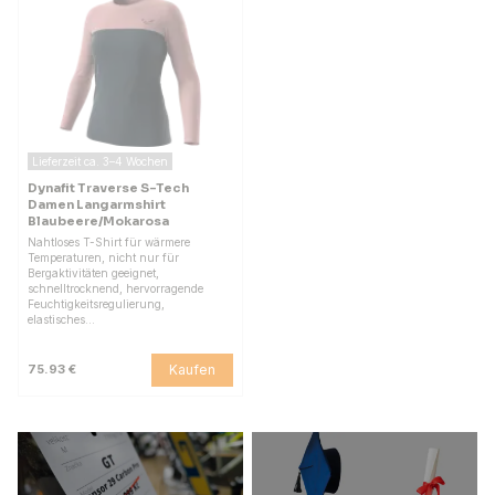
Lieferzeit ca. 3–4 Wochen
Dynafit Traverse S-Tech
Damen Langarmshirt
Blaubeere/Mokarosa
Nahtloses T-Shirt für wärmere
Temperaturen, nicht nur für
Bergaktivitäten geeignet,
schnelltrocknend, hervorragende
Feuchtigkeitsregulierung,
elastisches…
Kaufen
75.93 €