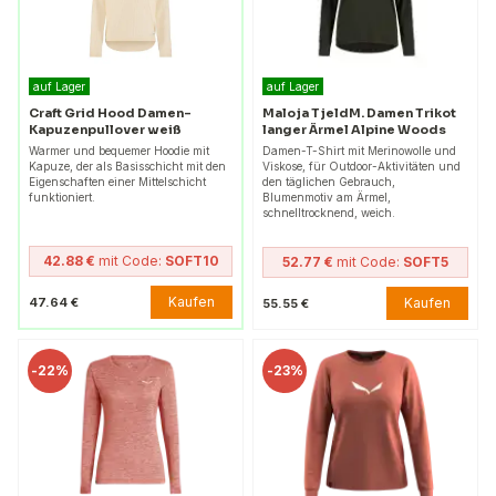
auf Lager
auf Lager
Craft Grid Hood Damen-
Maloja TjeldM. Damen Trikot
Kapuzenpullover weiß
langer Ärmel Alpine Woods
Warmer und bequemer Hoodie mit
Damen-T-Shirt mit Merinowolle und
Kapuze, der als Basisschicht mit den
Viskose, für Outdoor-Aktivitäten und
Eigenschaften einer Mittelschicht
den täglichen Gebrauch,
funktioniert.
Blumenmotiv am Ärmel,
schnelltrocknend, weich.
42.88 €
mit Code:
SOFT10
52.77 €
mit Code:
SOFT5
Kaufen
47.64 €
Kaufen
55.55 €
-
22%
-
23%