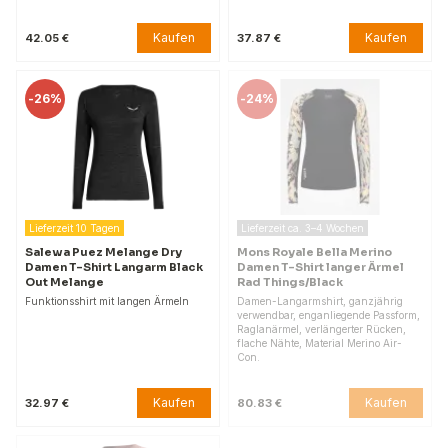
Kaufen
Kaufen
42.05 €
37.87 €
-
26%
-
24%
Lieferzeit 10 Tagen
Lieferzeit ca. 3–4 Wochen
Salewa Puez Melange Dry
Mons Royale Bella Merino
Damen T-Shirt Langarm Black
Damen T-Shirt langer Ärmel
Out Melange
Rad Things/Black
Funktionsshirt mit langen Ärmeln
Damen-Langarmshirt, ganzjährig
verwendbar, enganliegende Passform,
Raglanärmel, verlängerter Rücken,
flache Nähte, Material Merino Air-
Con.
Kaufen
Kaufen
32.97 €
80.83 €