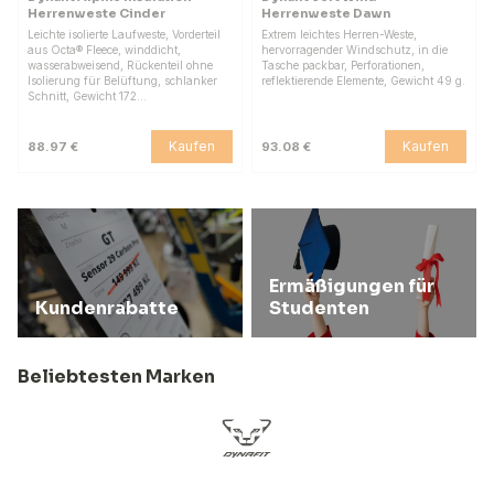
Herrenweste Cinder
Herrenweste Dawn
Leichte isolierte Laufweste, Vorderteil
Extrem leichtes Herren-Weste,
aus Octa® Fleece, winddicht,
hervorragender Windschutz, in die
wasserabweisend, Rückenteil ohne
Tasche packbar, Perforationen,
Isolierung für Belüftung, schlanker
reflektierende Elemente, Gewicht 49 g.
Schnitt, Gewicht 172…
Kaufen
Kaufen
88.97 €
93.08 €
Ermäßigungen für
Kundenrabatte
Studenten
Beliebtesten Marken