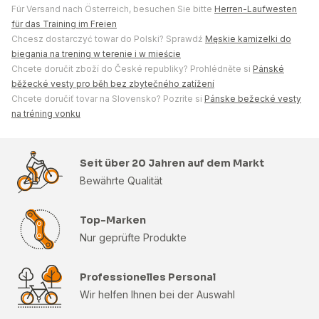
Für Versand nach Österreich, besuchen Sie bitte
Herren-Laufwesten
für das Training im Freien
Chcesz dostarczyć towar do Polski? Sprawdź
Męskie kamizelki do
biegania na trening w terenie i w mieście
Chcete doručit zboží do České republiky? Prohlédněte si
Pánské
běžecké vesty pro běh bez zbytečného zatížení
Chcete doručiť tovar na Slovensko? Pozrite si
Pánske bežecké vesty
na tréning vonku
Seit über 20 Jahren auf dem Markt
Bewährte Qualität
Top-Marken
Nur geprüfte Produkte
Professionelles Personal
Wir helfen Ihnen bei der Auswahl