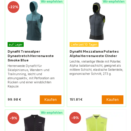
Wir empfehlen
Wir empfehlen
-
22%
auf Lager
Lieferzeit 10 Tagen
Dynafit Transalper
Dynafit Mezzalama Polartec
Dynastretch Herrenweste
Alpha Herrenweste Cinder
Smoke Blue
Leichte, vielseitige Weste mit Polartec
Alpha Isolationsschicht, geeignet als
Herrenweste Dynafit für
mittlere Schicht, elastische Seitenteile,
Skialpinismus, Wandern und
ergonomischer Schnitt, 273 g.
Trailrunning, leicht und
atmungsaktiv, mit Perforation am
Rücken und einer winddichten
Kapuze.
Kaufen
Kaufen
99.98 €
151.81 €
Wir empfehlen
-
9%
-
9%