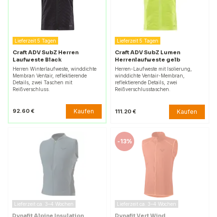
Lieferzeit 5 Tagen
Lieferzeit 5 Tagen
Craft ADV SubZ Herren
Craft ADV SubZ Lumen
Laufweste Black
Herrenlaufweste gelb
Herren Winterlaufweste, winddichte
Herren-Laufweste mit Isolierung,
Membran Ventair, reflektierende
winddichte Ventair-Membran,
Details, zwei Taschen mit
reflektierende Details, zwei
Reißverschluss.
Reißverschlusstaschen.
Kaufen
92.60 €
Kaufen
111.20 €
-
13%
Lieferzeit ca. 3–4 Wochen
Lieferzeit ca. 3–4 Wochen
Dynafit Alpine Insulation
Dynafit Vert Wind