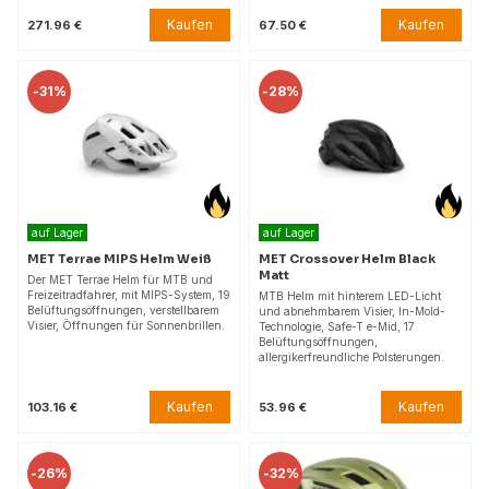
Kaufen
Kaufen
271.96 €
67.50 €
-
31%
-
28%
auf Lager
auf Lager
MET Terrae MIPS Helm Weiß
MET Crossover Helm Black
Matt
Der MET Terrae Helm für MTB und
Freizeitradfahrer, mit MIPS-System, 19
MTB Helm mit hinterem LED-Licht
Belüftungsöffnungen, verstellbarem
und abnehmbarem Visier, In-Mold-
Visier, Öffnungen für Sonnenbrillen.
Technologie, Safe-T e-Mid, 17
Belüftungsöffnungen,
allergikerfreundliche Polsterungen.
Kaufen
Kaufen
103.16 €
53.96 €
-
26%
-
32%