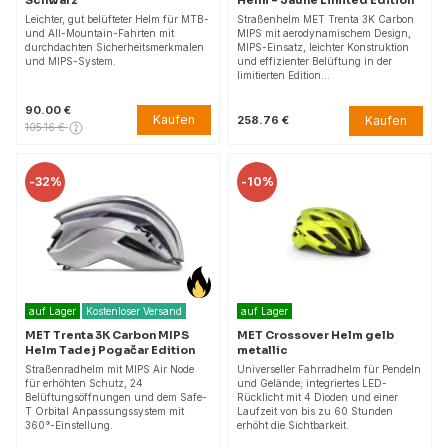
Leichter, gut belüfteter Helm für MTB-
Straßenhelm MET Trenta 3K Carbon
und All-Mountain-Fahrten mit
MIPS mit aerodynamischem Design,
durchdachten Sicherheitsmerkmalen
MIPS-Einsatz, leichter Konstruktion
und MIPS-System.
und effizienter Belüftung in der
limitierten Edition…
90.00 €
Kaufen
Kaufen
258.76 €
105.16 €
-
32%
-
10%
auf Lager
Kostenloser Versand
auf Lager
MET Trenta 3K Carbon MIPS
MET Crossover Helm gelb
Helm Tadej Pogačar Edition
metallic
Straßenradhelm mit MIPS Air Node
Universeller Fahrradhelm für Pendeln
für erhöhten Schutz, 24
und Gelände; integriertes LED-
Belüftungsöffnungen und dem Safe-
Rücklicht mit 4 Dioden und einer
T Orbital Anpassungssystem mit
Laufzeit von bis zu 60 Stunden
360°-Einstellung.
erhöht die Sichtbarkeit.