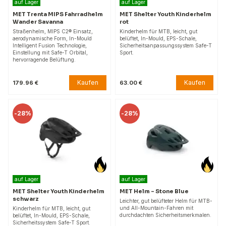
auf Lager
auf Lager
MET Trenta MIPS Fahrradhelm
MET Shelter Youth Kinderhelm
Wander Savanna
rot
Straßenhelm, MIPS C2® Einsatz,
Kinderhelm für MTB, leicht, gut
aerodynamische Form, In-Mould
belüftet, In-Mould, EPS-Schale,
Intelligent Fusion Technologie,
Sicherheitsanpassungssystem Safe-T
Einstellung mit Safe-T Orbital,
Sport.
hervorragende Belüftung.
Kaufen
Kaufen
179.96 €
63.00 €
-
28%
-
28%
auf Lager
auf Lager
MET Shelter Youth Kinderhelm
MET Helm – Stone Blue
schwarz
Leichter, gut belüfteter Helm für MTB-
und All-Mountain-Fahren mit
Kinderhelm für MTB, leicht, gut
durchdachten Sicherheitsmerkmalen.
belüftet, In-Mould, EPS-Schale,
Sicherheitssystem Safe-T Sport.