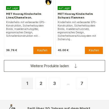
auf Lager
auf Lager
MET Hooray Kinderhelm
MET Hooray Kinderhelm
Lime/Chameleon.
Schwarz Flammen
Kinderhelm mit verbesserter EPS-
Kinderhelm mit verbesserter EPS-
Konstruktion, Sicherheitssystem
Konstruktion, Sicherheitssystem
Bimbi, Insektenschutzgitter,
Bimbi, Insektenschutznetz,
ergonomisches Design,
ergonomisches Design,
Schnallenkonstruktion mit…
Sicherheitsverschlusssystem mit
Sicherung…
Kaufen
Kaufen
36.76 €
45.00 €
Weitere Produkte laden
1
2
3
7
...
Seit über 20 Jahren auf dem Markt