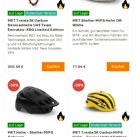
auf Lager
Kostenloser Versand
auf Lager
MET Trenta 3K Carbon
MET Shelter MIPS Helm Off
Rennradhelm UAE Team
White
Emirates-XRG Limited Edition
Ein leichter, gut belüfteter Helm für
MTB- und All-Mountain-Fahrten mit
Rennradhelm MET mit Mips Air Node-
durchdachten Sicherheitsmerkmalen
Technologie, einem Gewicht von 260
und MIPS-System.
g und 24 Belüftungsöffnungen;
limitierte Edition UAE Team Emirates-
XRG.
Kaufen
Kaufen
305.56 €
71.96 €
-
14%
-
29%
auf Lager
auf Lager
Kostenloser Versand
MET Helm – Shelter MIPS
MET Trenta 3K Carbon MIPS
Schwarz
Helm – Jaune Limited Edition