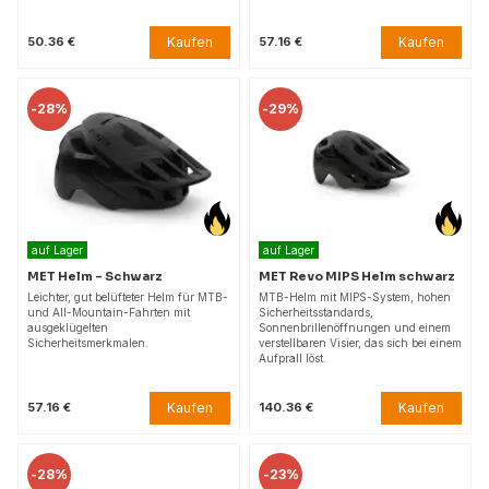
Kaufen
Kaufen
50.36 €
57.16 €
-
28%
-
29%
auf Lager
auf Lager
MET Helm – Schwarz
MET Revo MIPS Helm schwarz
Leichter, gut belüfteter Helm für MTB-
MTB-Helm mit MIPS-System, hohen
und All-Mountain-Fahrten mit
Sicherheitsstandards,
ausgeklügelten
Sonnenbrillenöffnungen und einem
Sicherheitsmerkmalen.
verstellbaren Visier, das sich bei einem
Aufprall löst.
Kaufen
Kaufen
57.16 €
140.36 €
-
28%
-
23%