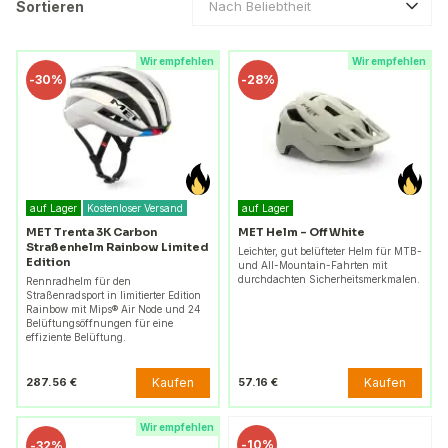
Sortieren
Nach Beliebtheit
Wir empfehlen
Wir empfehlen
-
30%
-
28%
auf Lager
Kostenloser Versand
auf Lager
MET Trenta 3K Carbon
MET Helm – Off White
Straßenhelm Rainbow Limited
Leichter, gut belüfteter Helm für MTB-
Edition
und All-Mountain-Fahrten mit
durchdachten Sicherheitsmerkmalen.
Rennradhelm für den
Straßenradsport in limitierter Edition
Rainbow mit Mips® Air Node und 24
Belüftungsöffnungen für eine
effiziente Belüftung.
Kaufen
Kaufen
287.56 €
57.16 €
Wir empfehlen
-
10%
-
32%