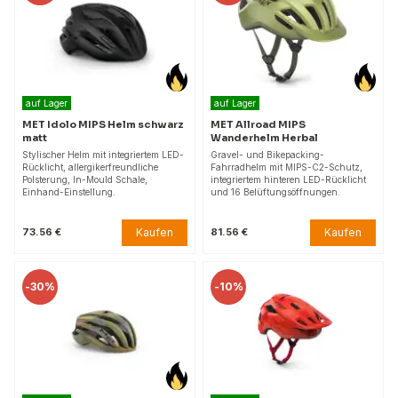
auf Lager
auf Lager
MET Idolo MIPS Helm schwarz
MET Allroad MIPS
matt
Wanderhelm Herbal
Stylischer Helm mit integriertem LED-
Gravel- und Bikepacking-
Rücklicht, allergikerfreundliche
Fahrradhelm mit MIPS-C2-Schutz,
Polsterung, In-Mould Schale,
integriertem hinteren LED-Rücklicht
Einhand-Einstellung.
und 16 Belüftungsöffnungen.
Kaufen
Kaufen
73.56 €
81.56 €
-
30%
-
10%