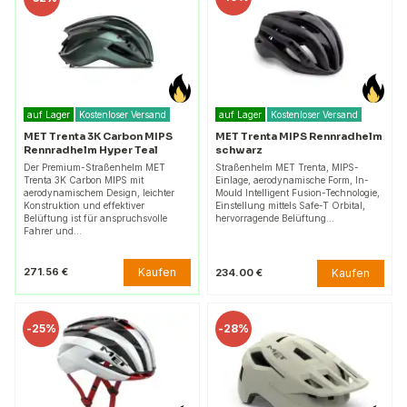
auf Lager
Kostenloser Versand
auf Lager
Kostenloser Versand
MET Trenta 3K Carbon MIPS
MET Trenta MIPS Rennradhelm
Rennradhelm Hyper Teal
schwarz
Der Premium-Straßenhelm MET
Straßenhelm MET Trenta, MIPS-
Trenta 3K Carbon MIPS mit
Einlage, aerodynamische Form, In-
aerodynamischem Design, leichter
Mould Intelligent Fusion-Technologie,
Konstruktion und effektiver
Einstellung mittels Safe-T Orbital,
Belüftung ist für anspruchsvolle
hervorragende Belüftung…
Fahrer und…
Kaufen
271.56 €
Kaufen
234.00 €
-
25%
-
28%