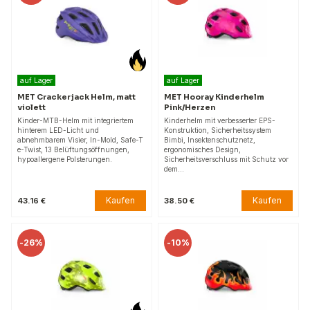
auf Lager
auf Lager
MET Crackerjack Helm, matt
MET Hooray Kinderhelm
violett
Pink/Herzen
Kinder-MTB-Helm mit integriertem
Kinderhelm mit verbesserter EPS-
hinterem LED-Licht und
Konstruktion, Sicherheitssystem
abnehmbarem Visier, In-Mold, Safe-T
Bimbi, Insektenschutznetz,
e-Twist, 13 Belüftungsöffnungen,
ergonomisches Design,
hypoallergene Polsterungen.
Sicherheitsverschluss mit Schutz vor
dem…
Kaufen
Kaufen
43.16 €
38.50 €
-
26%
-
10%