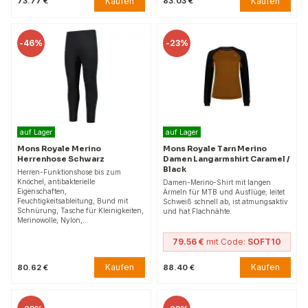
Kaufen
Kaufen
73.77 €
83.03 €
-
46%
-
23%
auf Lager
auf Lager
Mons Royale Merino
Mons Royale Tarn Merino
Herrenhose Schwarz
Damen Langarmshirt Caramel /
Black
Herren-Funktionshose bis zum
Knöchel, antibakterielle
Damen-Merino-Shirt mit langen
Eigenschaften,
Ärmeln für MTB und Ausflüge; leitet
Feuchtigkeitsableitung, Bund mit
Schweiß schnell ab, ist atmungsaktiv
Schnürung, Tasche für Kleinigkeiten,
und hat Flachnähte.
Merinowolle, Nylon,…
79.56 €
mit Code:
SOFT10
Kaufen
Kaufen
80.62 €
88.40 €