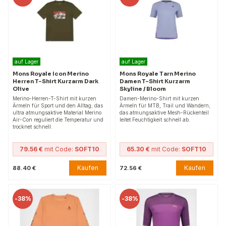
auf Lager
auf Lager
Mons Royale Icon Merino
Mons Royale Tarn Merino
Herren T-Shirt Kurzarm Dark
Damen T-Shirt Kurzarm
Olive
Skyline / Bloom
Merino-Herren-T-Shirt mit kurzen
Damen-Merino-Shirt mit kurzen
Ärmeln für Sport und den Alltag; das
Ärmeln für MTB, Trail und Wandern;
ultra atmungsaktive Material Merino
das atmungsaktive Mesh-Rückenteil
Air-Con reguliert die Temperatur und
leitet Feuchtigkeit schnell ab.
trocknet schnell.
79.56 €
mit Code:
SOFT10
65.30 €
mit Code:
SOFT10
Kaufen
Kaufen
88.40 €
72.56 €
-
38%
-
38%