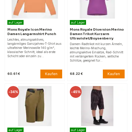
auf Lager
auf Lager
Mons Royale Icon Merino
Mons Royale Diversion Merino
Damen Langarmshirt Punch
Damen Trikot Kurzarm
Ultraviolet/Boysenberry
Leichtes, atmungsaktives,
langärmliges Ganzjahres-T-Shirt aus
Damen-Radtrikot mit kurzen Ärmeln,
ultrafeiner Merinowolle 140 g/m²,
leichte Merino-Mischung,
klassischer Schnitt, ideal als erste
atmungsaktive Einsätze, Rad-Schnitt
Schicht oder einzeln zu…
mit verlängertem Rücken, seitliche
Schlitze, geeignet für…
Kaufen
Kaufen
60.61 €
68.22 €
-
34%
-
45%
auf Lager
auf Lager