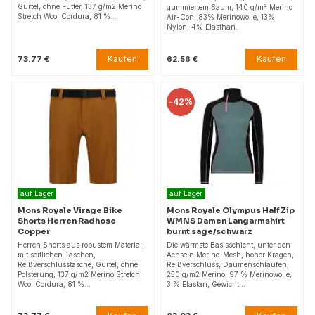
Gürtel, ohne Futter, 137 g/m2 Merino
gummiertem Saum, 140 g/m² Merino
Stretch Wool Cordura, 81 %…
Air-Con, 83% Merinowolle, 13%
Nylon, 4% Elasthan.
Kaufen
Kaufen
73.77 €
62.56 €
-
42%
auf Lager
auf Lager
Mons Royale Virage Bike
Mons Royale Olympus Half Zip
Shorts Herren Radhose
WMNS Damen Langarmshirt
Copper
burnt sage/schwarz
Herren Shorts aus robustem Material,
Die wärmste Basisschicht, unter den
mit seitlichen Taschen,
Achseln Merino-Mesh, hoher Kragen,
Reißverschlusstasche, Gürtel, ohne
Reißverschluss, Daumenschlaufen,
Polsterung, 137 g/m2 Merino Stretch
250 g/m2 Merino, 97 % Merinowolle,
Wool Cordura, 81 %…
3 % Elastan, Gewicht…