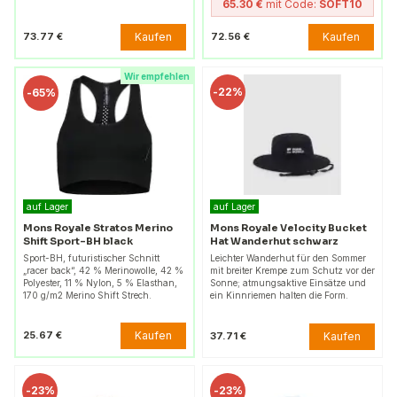
65.30 €
mit Code:
SOFT10
Kaufen
Kaufen
73.77 €
72.56 €
Wir empfehlen
-
22%
-
65%
auf Lager
auf Lager
Mons Royale Stratos Merino
Mons Royale Velocity Bucket
Shift Sport-BH black
Hat Wanderhut schwarz
Sport-BH, futuristischer Schnitt
Leichter Wanderhut für den Sommer
„racer back“, 42 % Merinowolle, 42 %
mit breiter Krempe zum Schutz vor der
Polyester, 11 % Nylon, 5 % Elasthan,
Sonne; atmungsaktive Einsätze und
170 g/m2 Merino Shift Strech.
ein Kinnriemen halten die Form.
Kaufen
25.67 €
Kaufen
37.71 €
-
23%
-
23%