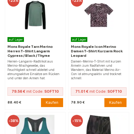
-
23%
-
23%
auf Lager
auf Lager
Mons Royale Tarn Merino
Mons Royale Icon Merino
Herren T-Shirt Langarm
Damen T-Shirt Kurzarm Rock
Cypress / Black / Thyme
Leopard
Herren-Langarm-Radtrikot aus
Damen-Merino-T-Shirt mit kurzen
Merino-Mischgewebe, das
Ärmeln zum Radfahren und
Feuchtigkeit schnell ableitet und
Wandern; das Material Merino Air-
atmungsaktive Einsätze am Rücken
Con ist atmungsaktiv und trocknet
und unter den Armen hat.
schnell.
79.56 €
mit Code:
SOFT10
71.01 €
mit Code:
SOFT10
Kaufen
Kaufen
88.40 €
78.90 €
-
38%
-
15%