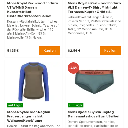
Mons Royal Redwood Enduro
Mons Royale Redwood Enduro
VT WMNS Damen
VLS Damen-T-Shirt Midnight
Kurzarmtrikot
Terrazzo/Kupfer Größe S.
Distel/Verbrannter Salbei
Fahrradtrikot mit langen Ärmeln,
lockerer Schnitt, Reißverschlusstasche
Kurzarm-Radfahrtrikot, technisches
hinten, integriertes Brillenputztuch,
Material, lockerer Schnitt, Tasche auf
140 g/m2 Merino Air-Con, 83 %
der Rückseite, Brillenwischer, 140
Merinowolle, 13 %…
g/m2 Merino Air-Con, 83 %
Merinowolle, 13 % Nylon,…
Kaufen
Kaufen
51.35 €
62.56 €
-
46%
auf Lager
auf Lager
Mons Royale Icon Raglan
Mons Ryoale Sylvia Boyleg
Frauen Langarmshirt
Damenunterhose Burnt Salbei
Walnuss/Kornblume
Damen-Sportunterhosen, nahtlos,
schnell trocknend, elastischer breiter
Damen T-Shirt mit Raglanärmeln und