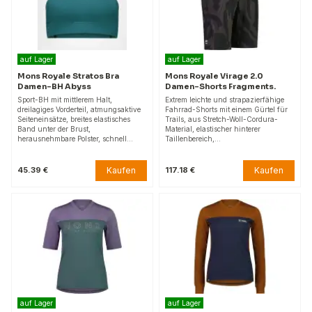
auf Lager
auf Lager
Mons Royale Stratos Bra
Mons Royale Virage 2.0
Damen-BH Abyss
Damen-Shorts Fragments.
Sport-BH mit mittlerem Halt,
Extrem leichte und strapazierfähige
dreilagiges Vorderteil, atmungsaktive
Fahrrad-Shorts mit einem Gürtel für
Seiteneinsätze, breites elastisches
Trails, aus Stretch-Woll-Cordura-
Band unter der Brust,
Material, elastischer hinterer
herausnehmbare Polster, schnell…
Taillenbereich,…
Kaufen
Kaufen
45.39 €
117.18 €
auf Lager
auf Lager