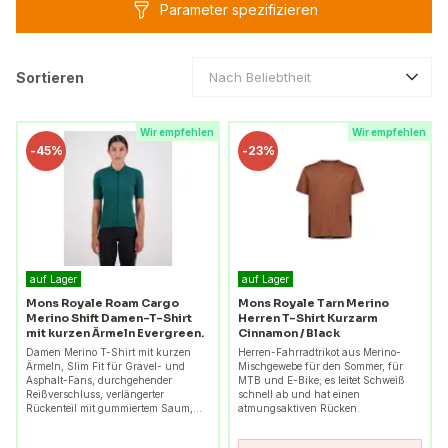
Parameter spezifizieren
Sortieren
Nach Beliebtheit
Wir empfehlen
Wir empfehlen
-
45%
-
23%
auf Lager
auf Lager
Mons Royale Roam Cargo
Mons Royale Tarn Merino
Merino Shift Damen-T-Shirt
Herren T-Shirt Kurzarm
mit kurzen Ärmeln Evergreen.
Cinnamon / Black
Damen Merino T-Shirt mit kurzen
Herren-Fahrradtrikot aus Merino-
Ärmeln, Slim Fit für Gravel- und
Mischgewebe für den Sommer, für
Asphalt-Fans, durchgehender
MTB und E-Bike; es leitet Schweiß
Reißverschluss, verlängerter
schnell ab und hat einen
Rückenteil mit gummiertem Saum,…
atmungsaktiven Rücken.