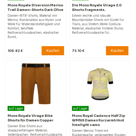
Mons Royale Diversion Merino
Die Mons Royale Virage 2.0
Trail Damen-Shorts Dark Olive
Shorts Fragments.
Damen-MTB-Shorts, Material mit
Extrem leichte und robuste
Merino, Kombination aus Nylon und
Mountainbike-Shorts mit Gürtel für
Wolle für Widerstandsfähigkeit und
Trails, aus Stretch-Wolle Cordura-
Komfort, belüftete
Material, elastischer hinterer Bund,
Reißverschlusstaschen, elastischer
Reißverschlusstasche für…
Bund,…
Kaufen
Kaufen
106.82 €
75.10 €
auf Lager
auf Lager
Mons Royale Virage Bike
Mons Royal Cadence Half Zip
Shorts für Damen Copper
WMNS Damen Kurzarmtrikot
limelight camo
Damen Bike Shorts aus
strapazierfähigem Material,
Damen Merino Trikot mit
Seitentaschen, Reißverschlusstasche,
Rückentasche, verlängertem Rücken,