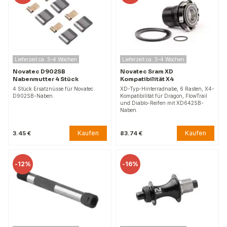
Lieferzeit ca. 3–4 Wochen
Lieferzeit ca. 3–4 Wochen
Novatec D902SB
Novatec Sram XD
Nabenmutter 4 Stück
Kompatibilität X4
4 Stück Ersatznüsse für Novatec
XD-Typ-Hinterradnabe, 6 Rasten, X4-
D902SB-Naben.
Kompatibilität für Dragon, FlowTrail
und Diablo-Reifen mit XD642SB-
Naben.
Kaufen
Kaufen
3.45 €
83.74 €
-
12%
-
16%