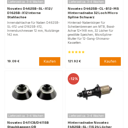
Lieferzeit ca. 3–4 Wochen
Lieferzeit ca. 3–4 Wochen
Novatec D462SB-SL-X12 /
Novatec D462SB-CL-B12-MS
D162SB-X12 interne
Hinterradnabe 32 Loch Micro
Stahlachse
Spline Schwarz
Innenstahlachse für Naben D462SB-
Hinterrad-Nabenkörper für
SL-X12 und D162SB-X12,
Scheibenbremsen am MTB, Boost-
Innendurchmesser 12 mm, Nutzlänge
Achse 12x148 mm, 32 Löcher für
142 mm.
gewölbte Speichen, MicroSpline-
Mutter für 12-Gang-Shimano-
Kassetten.
Kaufen
Kaufen
19.09 €
121.92 €
-
12%
Lieferzeit ca. 3–4 Wochen
Lieferzeit ca. 3–4 Wochen
Novatec D411CB/D411SB
Hinterradnabe Novatec
Staubkappen QR
F482SB-SL-11S 24 Löcher