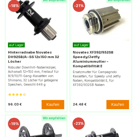
Wir empfehlen
Wir empfehlen
-
18%
-
21%
auf Lager
auf Lager
Hinterradnabe Novatec
Novatec XF392/932SB
DH92SB/A-SS 12x150 mm 32
Speedy/Jetfly
Löcher
Aluminiummutter -
Kompatibilität E
Robuster Downhill-Nabenkörper,
Achsmaß 12x150 mm, Freilauf für
Ersatzmutter für Campagnolo
8/9/10/11-Gang-Kassetten von
Kassetten, für Speedy und Jetfly
Shimano, 32 Löcher für gebogene
Naben, Kompatibilität E, für
Speichen, Gewicht 646 g.
XF392/932SB Naben.
Kaufen
Kaufen
96.03 €
24.48 €
Wir empfehlen
-
23%
-
19%