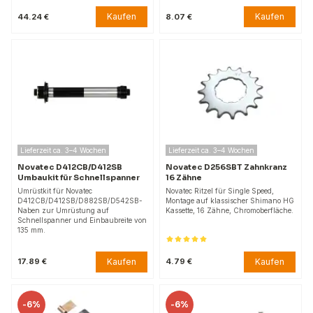
Kaufen
Kaufen
44.24 €
8.07 €
Lieferzeit ca. 3–4 Wochen
Lieferzeit ca. 3–4 Wochen
Novatec D412CB/D412SB
Novatec D256SBT Zahnkranz
Umbaukit für Schnellspanner
16 Zähne
Umrüstkit für Novatec
Novatec Ritzel für Single Speed,
D412CB/D412SB/D882SB/D542SB-
Montage auf klassischer Shimano HG
Naben zur Umrüstung auf
Kassette, 16 Zähne, Chromoberfläche.
Schnellspanner und Einbaubreite von
135 mm.
Kaufen
Kaufen
17.89 €
4.79 €
-
6%
-
6%