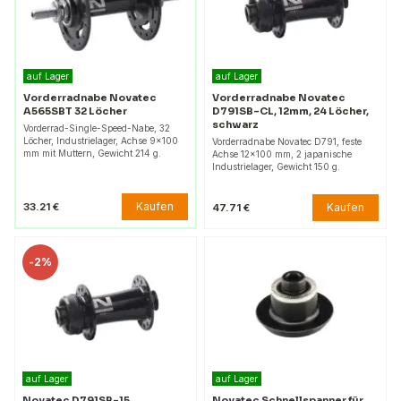
auf Lager
auf Lager
Vorderradnabe Novatec
Vorderradnabe Novatec
A565SBT 32 Löcher
D791SB-CL, 12mm, 24 Löcher,
schwarz
Vorderrad-Single-Speed-Nabe, 32
Löcher, Industrielager, Achse 9x100
Vorderradnabe Novatec D791, feste
mm mit Muttern, Gewicht 214 g.
Achse 12x100 mm, 2 japanische
Industrielager, Gewicht 150 g.
Kaufen
33.21 €
Kaufen
47.71 €
-
2%
auf Lager
auf Lager
Novatec D791SB-15
Novatec Schnellspanner für