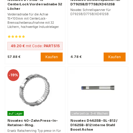
CenterLock Vorderradnabe 32
D792SB/D77SB/XD612SB
Löcher
Novatec Schnellspanner für
D792SB/D77SB/XD612SB.
Vorderradnabe für die Achse
15x100mm mit CenterLock-
Bremsscheibenaufnahme mit 32
Löchern, hochwertige Industrielager.
49.20 €
mit Code:
PARTS15
Kaufen
Kaufen
57.88 €
4.78 €
-
19%
auf Lager
Lieferzeit ca. 3–4 Wochen
Novatec 40-Zahn Press-In-
Novatec D462SB-SL-B12 /
Retainer-Ring.
D162SB-B12 interne Stahl
Boost Achse
Ersatz Ratschenring Typ press-in für