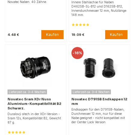
Novatec Naben. 40 Zähne.
Innere Stahlachse für Naben
D462SB-SL-B12 und D162SB-B12,
Innendurchmesser 12 mm, Nutzlänge
148 mm.
Kaufen
Kaufen
4.48 €
19.09 €
-
16%
Lieferzeit ca. 3–4 Wochen
Lieferzeit ca. 3–4 Wochen
Novatec Sram XDr Nuss
Novatec D791SB Endkappen 12
Aluminium-Kompatibilität B2
mm
Schwarz.
Endkappen für den D791SB-Naben,
Durchmesser 12 mm, nur für diese
Duralový ořech in der XDr-Version -
Nabe geeignet - nicht kompatibel mit
Sram 12s, Kompatibilität B2, Gewicht
der Center Lock Version.
87 g.