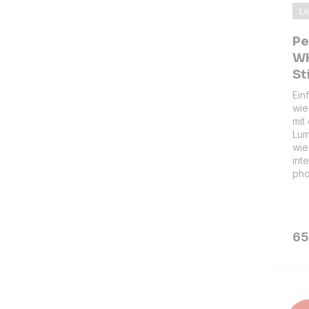
Li
Pe
WH
St
Ein
wie
mit
Lum
wie
int
ph
65