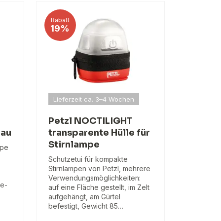
Rabatt
19%
Lieferzeit ca. 3–4 Wochen
Petzl NOCTILIGHT
lau
transparente Hülle für
Stirnlampe
mpe
Schutzetui für kompakte
Stirnlampen von Petzl, mehrere
Verwendungsmöglichkeiten:
re-
auf eine Fläche gestellt, im Zelt
aufgehängt, am Gürtel
befestigt, Gewicht 85…