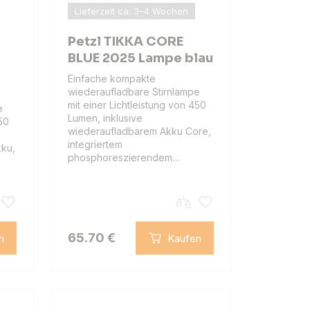
Lieferzeit ca. 3–4 Wochen
Petzl TIKKA CORE
BLUE 2025 Lampe blau
Einfache kompakte
wiederaufladbare Stirnlampe
mit einer Lichtleistung von 450
e
Lumen, inklusive
450
wiederaufladbarem Akku Core,
integriertem
ku,
phosphoreszierendem…
65.70 €
n
Kaufen