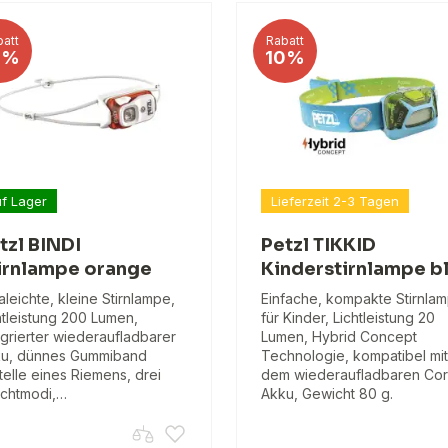
att
Rabatt
6%
10%
f Lager
Lieferzeit 2-3 Tagen
tzl BINDI
Petzl TIKKID
irnlampe orange
Kinderstirnlampe b
raleichte, kleine Stirnlampe,
Einfache, kompakte Stirnla
htleistung 200 Lumen,
für Kinder, Lichtleistung 20
egrierter wiederaufladbarer
Lumen, Hybrid Concept
u, dünnes Gummiband
Technologie, kompatibel mit
telle eines Riemens, drei
dem wiederaufladbaren Co
chtmodi,…
Akku, Gewicht 80 g.