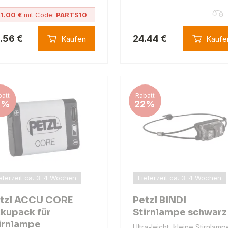
1.00 €
mit Code:
PARTS10
.56 €
24.44 €
Kaufen
Kaufe
att
Rabatt
6%
22%
eferzeit ca. 3–4 Wochen
Lieferzeit ca. 3–4 Wochen
tzl ACCU CORE
Petzl BINDI
kupack für
Stirnlampe schwarz
irnlampe
Ultra-leicht, kleine Stirnlamp