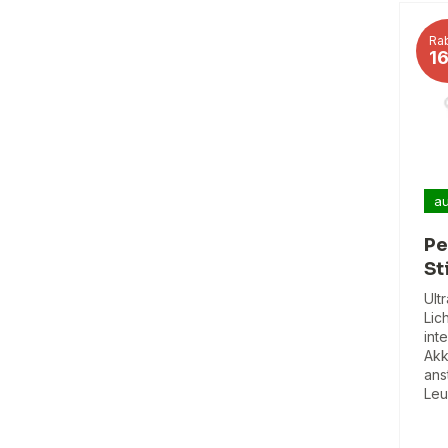
Rab
1
au
Pe
St
Ult
Lic
int
Akk
ans
Leu