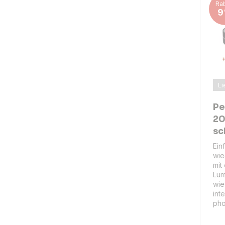
Rab
9
Li
Pe
20
sc
Ein
wie
mit
Lum
wie
int
ph