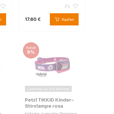
17.60 €
n
Kaufen
Rabatt
9%
Lieferzeit ca. 3–4 Wochen
Petzl TIKKID Kinder-
Stirnlampe rosa
e,
Einfache, kompakte Stirnlampe