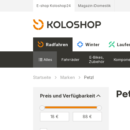
E-shop Koloshop24
Magazin iDomestik
Radfahren
Winter
Laufe
E-Bikes,
Alles
Fahrräder
Kompone
Zubehör
Startseite
Marken
Petzl
Pe
Preis und Verfügbarkeit