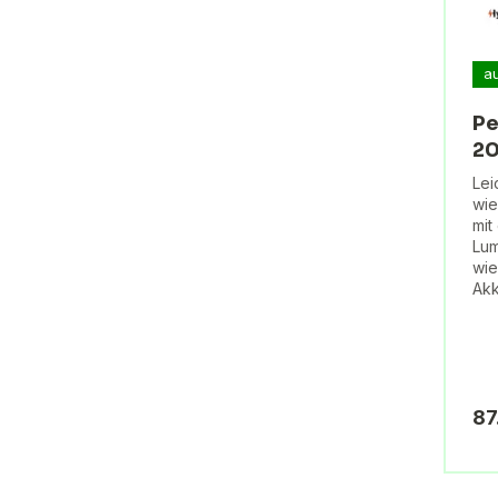
a
Pe
20
Lei
wie
mit
Lum
wie
Akk
87