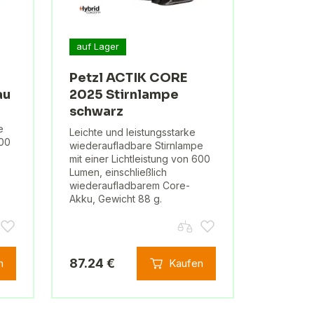
auf Lager
Petzl ACTIK CORE
au
2025 Stirnlampe
schwarz
e
Leichte und leistungsstarke
600
wiederaufladbare Stirnlampe
mit einer Lichtleistung von 600
Lumen, einschließlich
wiederaufladbarem Core-
Akku, Gewicht 88 g.
87.24 €
n
Kaufen