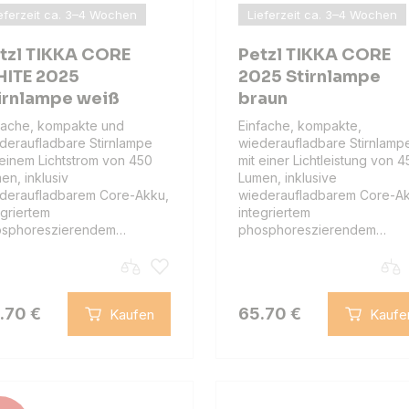
eferzeit ca. 3–4 Wochen
Lieferzeit ca. 3–4 Wochen
tzl TIKKA CORE
Petzl TIKKA CORE
ITE 2025
2025 Stirnlampe
irnlampe weiß
braun
fache, kompakte und
Einfache, kompakte,
deraufladbare Stirnlampe
wiederaufladbare Stirnlamp
 einem Lichtstrom von 450
mit einer Lichtleistung von 
en, inklusiv
Lumen, inklusive
deraufladbarem Core-Akku,
wiederaufladbarem Core-Ak
egriertem
integriertem
osphoreszierendem…
phosphoreszierendem…
.70 €
65.70 €
Kaufen
Kaufe