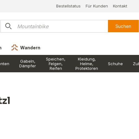
Bestellstatus
Für Kunden
Kontakt
Suchen
n
Wandern
Speichen,
Kleidung,
Gabeln,
nten
Felgen,
Helme,
Schuhe
Zu
Dämpfer
Reifen
Protektoren
tzl