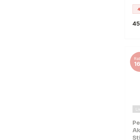
4
45
Rab
1
Li
Pe
Ak
St