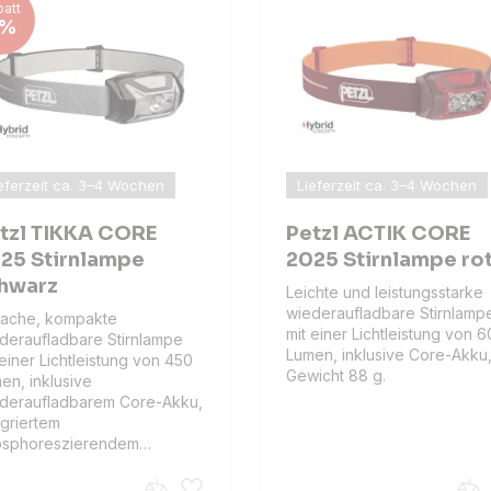
att
%
eferzeit ca. 3–4 Wochen
Lieferzeit ca. 3–4 Wochen
tzl TIKKA CORE
Petzl ACTIK CORE
25 Stirnlampe
2025 Stirnlampe ro
hwarz
Leichte und leistungsstarke
wiederaufladbare Stirnlamp
fache, kompakte
mit einer Lichtleistung von 
deraufladbare Stirnlampe
Lumen, inklusive Core-Akku
 einer Lichtleistung von 450
Gewicht 88 g.
en, inklusive
deraufladbarem Core-Akku,
egriertem
osphoreszierendem…