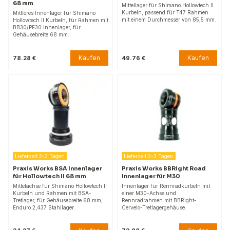
68 mm
Mittellager für Shimano Hollowtech II
Kurbeln, passend für T47 Rahmen
Mittleres Innenlager für Shimano
mit einem Durchmesser von 85,5 mm.
Hollowtech II Kurbeln, für Rahmen mit
BB30/PF30 Innenlager, für
Gehäusebreite 68 mm.
Kaufen
Kaufen
78.28 €
49.76 €
Lieferzeit 2-3 Tagen
Lieferzeit 2-3 Tagen
Praxis Works BSA Innenlager
Praxis Works BBRight Road
für Hollowtech II 68 mm
Innenlager für M30
Mittelachse für Shimano Hollowtech II
Innenlager für Rennradkurbeln mit
Kurbeln und Rahmen mit BSA-
einer M30-Achse und
Tretlager, für Gehäusebreite 68 mm,
Rennradrahmen mit BBRight-
Enduro 2,437 Stahllager.
Cervelo-Tretlagergehäuse.