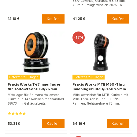
BSA-Gewinde, Gehäuse 68/73 mm,
Aluminiumlagerschalen 7075 T6.
Kaufen
Kaufen
12.18 €
41.25 €
-
17%
Lieferzeit 2-3 Tagen
Lieferzeit 2-3 Tagen
Praxis Works T47 Innenlager
Praxis Works MTB M30-Thru
für Hollowtech II 68/73 mm
Innenlager BB30/PF30 73 mm
Mittellager für Shimano Hollowtech II
Mittelkettenblatt für MTB-Kurbeln mit
Kurbeln in T47 Rahmen mit Standard
M30-Thru-Achse und BB30/PF30
68/73 mm Gehäusebreite.
Rahmen, Gehäusebreite 73 mm.
Kaufen
Kaufen
53.31 €
64.16 €