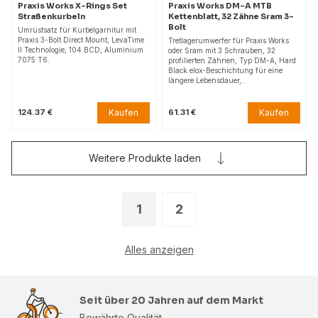
Praxis Works X-Rings Set
Praxis Works DM-A MTB
Straßenkurbeln
Kettenblatt, 32 Zähne Sram 3-
Bolt
Umrüstsatz für Kurbelgarnitur mit
Praxis 3-Bolt Direct Mount, LevaTime
Tretlagerumwerfer für Praxis Works
II Technologie, 104 BCD, Aluminium
oder Sram mit 3 Schrauben, 32
7075 T6.
profilierten Zähnen, Typ DM-A, Hard
Black elox-Beschichtung für eine
längere Lebensdauer,…
Kaufen
Kaufen
124.37 €
61.31 €
Weitere Produkte laden
1
2
Alles anzeigen
Seit über 20 Jahren auf dem Markt
Bewährte Qualität