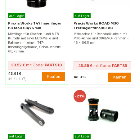
auf Lager
auf Lager
Praxis Works T47 Innenlager
Praxis Works ROAD M30
für M30 68/73 mm
Tretlager für 386EVO
Mittellager für Straßen- und MTB-
Mittelachse für Rennradkurbeln mit
Kurbeln mit einer M30-Welle und
M30-Achse und 386EVO-Rahmen -
Rahmen mit einem T47-
46 x 86,5 mm.
Innenlagergehäuse, Gehäusebreite
68/73 mm.
39.52 €
mit Code:
PARTS10
45.89 €
mit Code:
PARTS5
43.91 €
Kaufen
Kaufen
48.31 €
46.84 €
-
21%
auf Lager
auf Lager