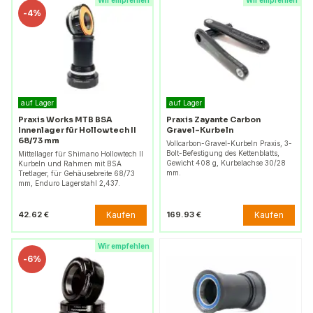
Wir empfehlen
Wir empfehlen
-
4%
auf Lager
auf Lager
Praxis Works MTB BSA
Praxis Zayante Carbon
Innenlager für Hollowtech II
Gravel-Kurbeln
68/73 mm
Vollcarbon-Gravel-Kurbeln Praxis, 3-
Bolt-Befestigung des Kettenblatts,
Mittellager für Shimano Hollowtech II
Gewicht 408 g, Kurbelachse 30/28
Kurbeln und Rahmen mit BSA
mm.
Tretlager, für Gehäusebreite 68/73
mm, Enduro Lagerstahl 2,437.
Kaufen
Kaufen
42.62 €
169.93 €
Wir empfehlen
-
6%