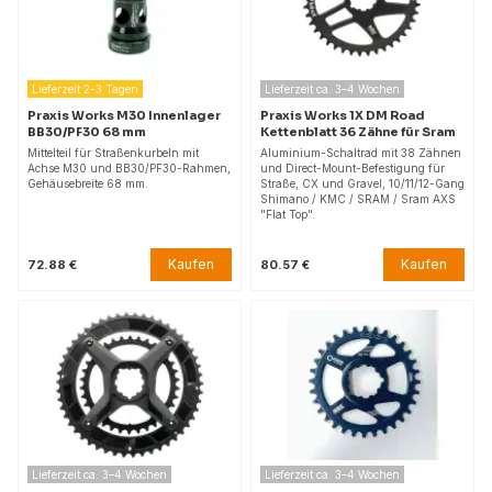
Lieferzeit 2-3 Tagen
Lieferzeit ca. 3–4 Wochen
Praxis Works M30 Innenlager
Praxis Works 1X DM Road
BB30/PF30 68 mm
Kettenblatt 36 Zähne für Sram
Mittelteil für Straßenkurbeln mit
Aluminium-Schaltrad mit 38 Zähnen
Achse M30 und BB30/PF30-Rahmen,
und Direct-Mount-Befestigung für
Gehäusebreite 68 mm.
Straße, CX und Gravel, 10/11/12-Gang
Shimano / KMC / SRAM / Sram AXS
"Flat Top".
Kaufen
Kaufen
72.88 €
80.57 €
Lieferzeit ca. 3–4 Wochen
Lieferzeit ca. 3–4 Wochen