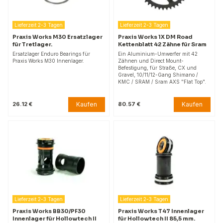
Lieferzeit 2-3 Tagen
Lieferzeit 2-3 Tagen
Praxis Works M30 Ersatzlager
Praxis Works 1X DM Road
für Tretlager.
Kettenblatt 42 Zähne für Sram
Ersatzlager Enduro Bearings für
Ein Aluminium-Umwerfer mit 42
Praxis Works M30 Innenlager.
Zähnen und Direct Mount-
Befestigung, für Straße, CX und
Gravel, 10/11/12-Gang Shimano /
KMC / SRAM / Sram AXS "Flat Top".
Kaufen
Kaufen
26.12 €
80.57 €
Lieferzeit 2-3 Tagen
Lieferzeit 2-3 Tagen
Praxis Works BB30/PF30
Praxis Works T47 Innenlager
Innenlager für Hollowtech II
für Hollowtech II 85,5 mm.