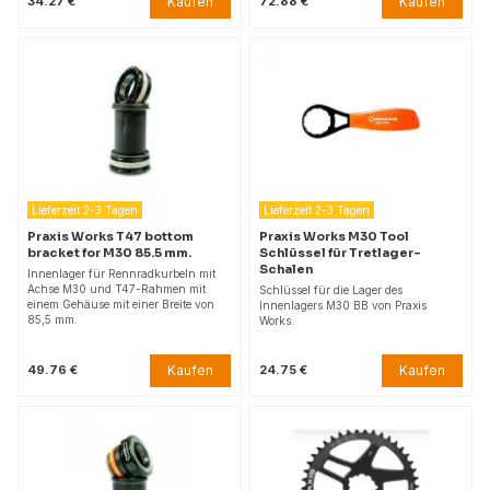
Kaufen
Kaufen
34.27 €
72.88 €
Lieferzeit 2-3 Tagen
Lieferzeit 2-3 Tagen
Praxis Works T47 bottom
Praxis Works M30 Tool
bracket for M30 85.5 mm.
Schlüssel für Tretlager-
Schalen
Innenlager für Rennradkurbeln mit
Achse M30 und T47-Rahmen mit
Schlüssel für die Lager des
einem Gehäuse mit einer Breite von
Innenlagers M30 BB von Praxis
85,5 mm.
Works.
Kaufen
Kaufen
49.76 €
24.75 €