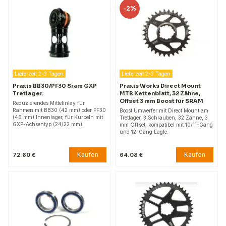
-
2%
Lieferzeit 2-3 Tagen
Lieferzeit 2-3 Tagen
Praxis BB30/PF30 Sram GXP
Praxis Works Direct Mount
Tretlager.
MTB Kettenblatt, 32 Zähne,
Offset 3 mm Boost für SRAM
Reduzierendes Mittelinlay für
Rahmen mit BB30 (42 mm) oder PF30
Boost Umwerfer mit Direct Mount am
(46 mm) Innenlager, für Kurbeln mit
Tretlager, 3 Schrauben, 32 Zähne, 3
GXP-Achsentyp (24/22 mm).
mm Offset, kompatibel mit 10/11-Gang
und 12-Gang Eagle.
Kaufen
Kaufen
72.80 €
64.08 €