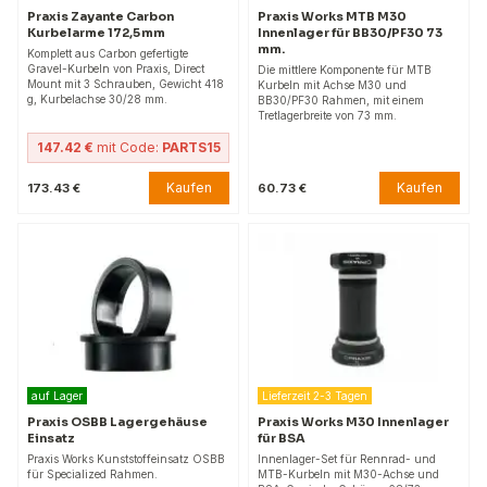
Praxis Zayante Carbon
Praxis Works MTB M30
Kurbelarme 172,5 mm
Innenlager für BB30/PF30 73
mm.
Komplett aus Carbon gefertigte
Gravel-Kurbeln von Praxis, Direct
Die mittlere Komponente für MTB
Mount mit 3 Schrauben, Gewicht 418
Kurbeln mit Achse M30 und
g, Kurbelachse 30/28 mm.
BB30/PF30 Rahmen, mit einem
Tretlagerbreite von 73 mm.
147.42 €
mit Code:
PARTS15
Kaufen
Kaufen
173.43 €
60.73 €
auf Lager
Lieferzeit 2-3 Tagen
Praxis OSBB Lagergehäuse
Praxis Works M30 Innenlager
Einsatz
für BSA
Praxis Works Kunststoffeinsatz OSBB
Innenlager-Set für Rennrad- und
für Specialized Rahmen.
MTB-Kurbeln mit M30-Achse und