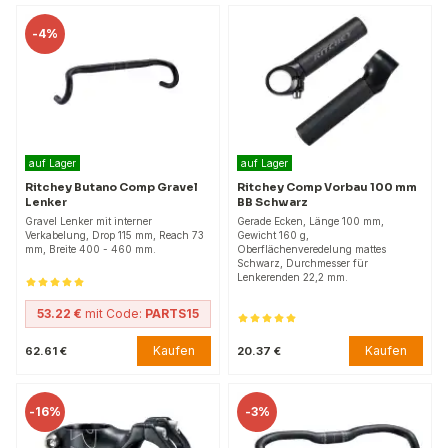
-
4%
auf Lager
auf Lager
Ritchey Butano Comp Gravel
Ritchey Comp Vorbau 100 mm
Lenker
BB Schwarz
Gravel Lenker mit interner
Gerade Ecken, Länge 100 mm,
Verkabelung, Drop 115 mm, Reach 73
Gewicht 160 g,
mm, Breite 400 - 460 mm.
Oberflächenveredelung mattes
Schwarz, Durchmesser für
Lenkerenden 22,2 mm.
53.22 €
mit Code:
PARTS15
Kaufen
Kaufen
62.61 €
20.37 €
-
16%
-
3%