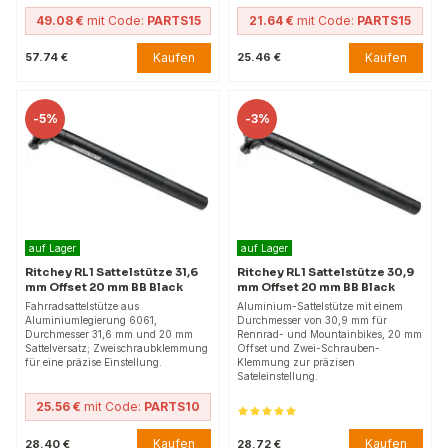
49.08 €
mit Code:
PARTS15
21.64 €
mit Code:
PARTS15
Kaufen
Kaufen
57.74 €
25.46 €
-
5%
-
3%
auf Lager
auf Lager
Ritchey RL1 Sattelstütze 31,6
Ritchey RL1 Sattelstütze 30,9
mm Offset 20 mm BB Black
mm Offset 20 mm BB Black
Fahrradsattelstütze aus
Aluminium-Sattelstütze mit einem
Aluminiumlegierung 6061,
Durchmesser von 30,9 mm für
Durchmesser 31,6 mm und 20 mm
Rennrad- und Mountainbikes, 20 mm
Sattelversatz; Zweischraubklemmung
Offset und Zwei-Schrauben-
für eine präzise Einstellung.
Klemmung zur präzisen
Sateleinstellung.
25.56 €
mit Code:
PARTS10
Kaufen
Kaufen
28.40 €
28.72 €