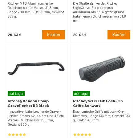
Ritchey MTB Aluminiumlenker,
Die Straßenlenker der Ritchey
Durchmesser für Vorbau 31,8 mm,
LogicCurve-Serie sind aus
Länge 780 mm, Rise 20 mm, Gewicht
Aluminium 6061/T6 gefertigt und
335 g.
haben einen Durchmesser von 31,8
mm.
Kaufen
Kaufen
29.63 €
29.05 €
auf Lager
auf Lager
Ritchey Beacon Comp
Ritchey WCS EGP Lock-On
Gravellenker BB Black
Griffe Schwarz
Innovative, bahnbrechende Gravel-
Ergonomische Griffe mit Lock-On-
Lenker, Breiten 42, 44 cm und 46 cm,
Klemmen, Länge 133 mm, Gewicht 133
Vorbau-Durchmesser 31,8 mm,
g, Kraton-Gummi.
Gewicht 300 g.