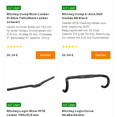
auf Lager
auf Lager
Ritchey Comp Rizer Lenker
Ritchey Comp 4-Axis 30D
31.8mm 740x35mm Lenker
Vorbau BB Black
schwarz
Stabiler MTB/Trekking-Vorbau aus
einer Legierung 6061,
Lenker mit einer Breite von 740 mm,
Neigungswinkel von 30 Grad,
für einen Vorbau-Durchmesser von
Gewicht 170 g bei 110 mm, Klemmung
31,8 mm, Anstieg 35 mm, Outsweep
für Lenker mit 31,8 mm Durchmesser.
2°, Backsweep 9°, Gewicht: 360 g.
Kaufen
Kaufen
35.24 €
55.00 €
auf Lager
auf Lager
Ritchey Logic Rizer MTB
Ritchey LogicCurve
Lenker 780x31,8 mm
Straßenlenker