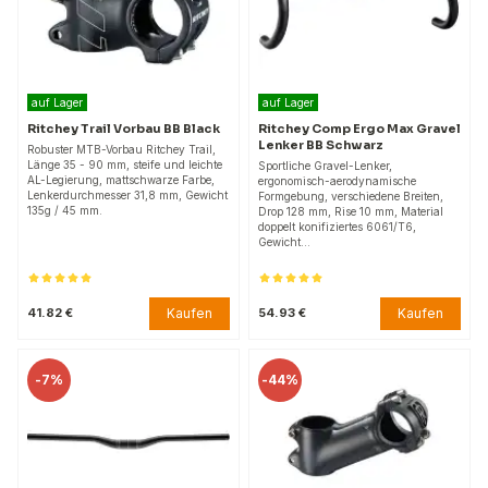
auf Lager
auf Lager
Ritchey Trail Vorbau BB Black
Ritchey Comp Ergo Max Gravel
Lenker BB Schwarz
Robuster MTB-Vorbau Ritchey Trail,
Länge 35 - 90 mm, steife und leichte
Sportliche Gravel-Lenker,
AL-Legierung, mattschwarze Farbe,
ergonomisch-aerodynamische
Lenkerdurchmesser 31,8 mm, Gewicht
Formgebung, verschiedene Breiten,
135g / 45 mm.
Drop 128 mm, Rise 10 mm, Material
doppelt konifiziertes 6061/T6,
Gewicht…
Kaufen
Kaufen
41.82 €
54.93 €
-
7%
-
44%