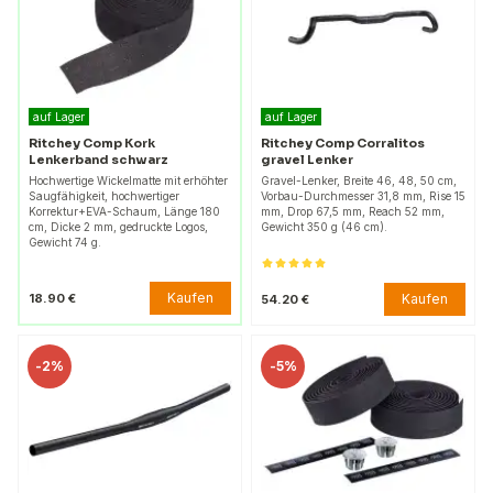
auf Lager
auf Lager
Ritchey Comp Kork
Ritchey Comp Corralitos
Lenkerband schwarz
gravel Lenker
Hochwertige Wickelmatte mit erhöhter
Gravel-Lenker, Breite 46, 48, 50 cm,
Saugfähigkeit, hochwertiger
Vorbau-Durchmesser 31,8 mm, Rise 15
Korrektur+EVA-Schaum, Länge 180
mm, Drop 67,5 mm, Reach 52 mm,
cm, Dicke 2 mm, gedruckte Logos,
Gewicht 350 g (46 cm).
Gewicht 74 g.
Kaufen
18.90 €
Kaufen
54.20 €
-
2%
-
5%