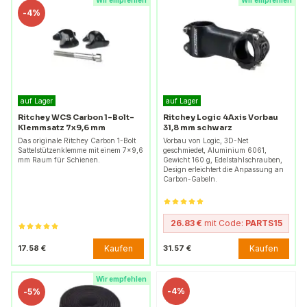
Wir empfehlen
Wir empfehlen
-
4%
auf Lager
auf Lager
Ritchey WCS Carbon 1-Bolt-
Ritchey Logic 4Axis Vorbau
Klemmsatz 7x9,6 mm
31,8 mm schwarz
Das originale Ritchey Carbon 1-Bolt
Vorbau von Logic, 3D-Net
Sattelstützenklemme mit einem 7x9,6
geschmiedet, Aluminium 6061,
mm Raum für Schienen.
Gewicht 160 g, Edelstahlschrauben,
Design erleichtert die Anpassung an
Carbon-Gabeln.
26.83 €
mit Code:
PARTS15
Kaufen
Kaufen
17.58 €
31.57 €
Wir empfehlen
-
4%
-
5%