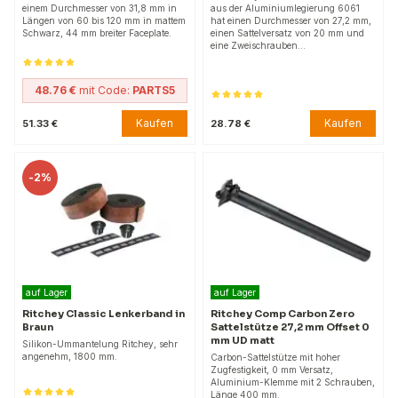
einem Durchmesser von 31,8 mm in
aus der Aluminiumlegierung 6061
Längen von 60 bis 120 mm in mattem
hat einen Durchmesser von 27,2 mm,
Schwarz, 44 mm breiter Faceplate.
einen Sattelversatz von 20 mm und
eine Zweischrauben…
48.76 €
mit Code:
PARTS5
Kaufen
Kaufen
51.33 €
28.78 €
-
2%
auf Lager
auf Lager
Ritchey Classic Lenkerband in
Ritchey Comp Carbon Zero
Braun
Sattelstütze 27,2 mm Offset 0
mm UD matt
Silikon-Ummantelung Ritchey, sehr
angenehm, 1800 mm.
Carbon-Sattelstütze mit hoher
Zugfestigkeit, 0 mm Versatz,
Aluminium-Klemme mit 2 Schrauben,
Länge 400 mm.