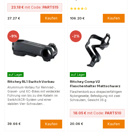
23.18 €
mit Code:
PARTS15
Kaufen
Kaufen
27.27 €
106.20 €
-
9%
-
2%
auf Lager
auf Lager
Ritchey RL1 Switch Vorbau
Ritchey Comp V2
Flaschenhalter Mattschwarz
Aluminium-Vorbau für Rennrad-,
Gravel- und XC-Bikes mit verdeckter
Flaschenkorb aus strapazierfähigem
Führung von bis zu drei Kabeln im
Nylongewebe, Befestigung mit zwei
Switch/ACR-System und einer
Schrauben, Gewicht 36 g.
stabilen Vier-Schrauben…
18.05 €
mit Code:
PARTS10
Kaufen
Kaufen
39.66 €
20.06 €