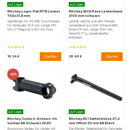
auf Lager
auf Lager
Ritchey Logic Flat MTB Lenker
Ritchey WCS Pave Lenkerband
740x31,8 mm
2100 mm schwarz
Sportlenker für XC/AM, Durchmesser
Leichte, weiche und sehr flexible
für Vorbauten 31,8 mm, Länge 740
Lenkerband aus EVA-Schaumstoff,
mm, 5° Biegung und 5 mm Hub.
Dicke 3,5 mm, Länge 2100 mm,
Gewicht 77 g, Lenkerstopfen
enthalten.
Kaufen
Kaufen
19.34 €
28.40 €
-
6%
auf Lager
auf Lager
Ritchey Comp 4-Achsen-44
Ritchey RL1 Sattelstütze 27,2
Vorbau BB Schwarz 2020
mm Offset 20 mm BB Black
Aluminium-Vorbau für Lenker mit
Die Ritchey-Sattelstütze für Fahrräder