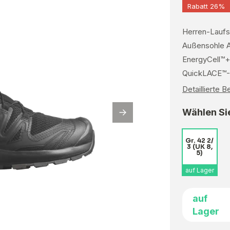
Rabatt 26%
Herren-Laufs
Außensohle A
EnergyCell™+
QuickLACE™-S
Detaillierte 
Wählen Sie
Gr. 42 2/
3 (UK 8,
5)
auf Lager
auf
Lager