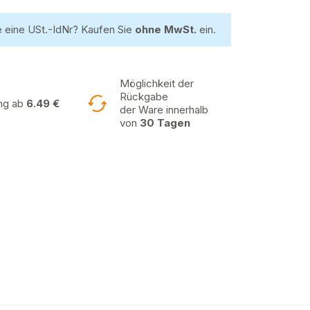
 eine USt.-IdNr? Kaufen Sie
ohne MwSt.
ein.
Möglichkeit der
Rückgabe
ung ab
6.49 €
der Ware innerhalb
von
30 Tagen