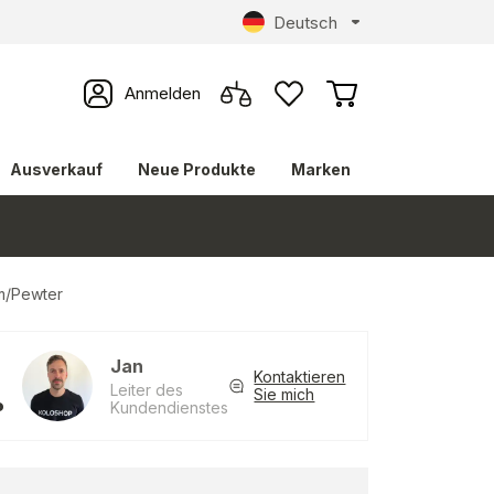
Deutsch
Anmelden
Ausverkauf
Neue Produkte
Marken
m/Pewter
Jan
Kontaktieren
Leiter des
Sie mich
Kundendienstes
?