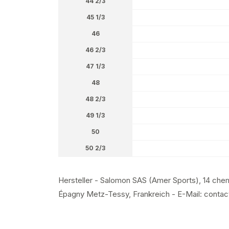
44 2/3
45 1/3
46
46 2/3
47 1/3
48
48 2/3
49 1/3
50
50 2/3
Hersteller - Salomon SAS (Amer Sports), 14 chem
Épagny Metz-Tessy, Frankreich - E-Mail: con