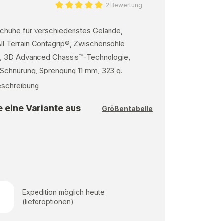
2 Bewertung
chuhe für verschiedenstes Gelände,
ll Terrain Contagrip®, Zwischensohle
, 3D Advanced Chassis™-Technologie,
chnürung, Sprengung 11 mm, 323 g.
Beschreibung
 eine Variante aus
Größentabelle
Expedition möglich heute
(
lieferoptionen
)