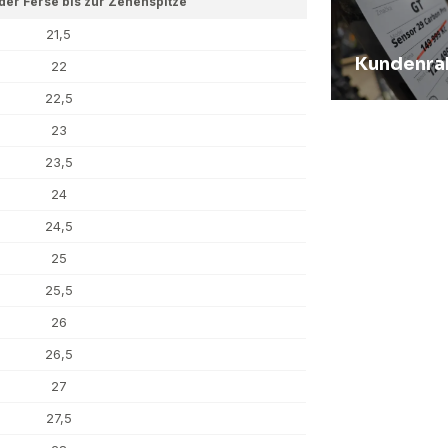
der Ferse bis zur Zehenspitze
21,5
Kundenra
22
22,5
23
23,5
24
24,5
25
25,5
26
26,5
27
27,5