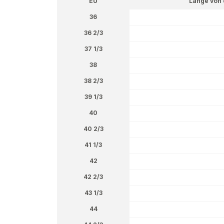
EU
Länge von 
36
36 2/3
37 1/3
38
38 2/3
39 1/3
40
40 2/3
41 1/3
42
42 2/3
43 1/3
44