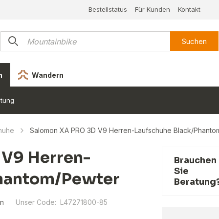
Bestellstatus
Für Kunden
Kontakt
Suchen
n
Wandern
stung
chuhe
Salomon XA PRO 3D V9 Herren-Laufschuhe Black/Phanto
V9 Herren-
Brauchen
Sie
Phantom/Pewter
Beratung
n
Unser Code:
L47271800-85