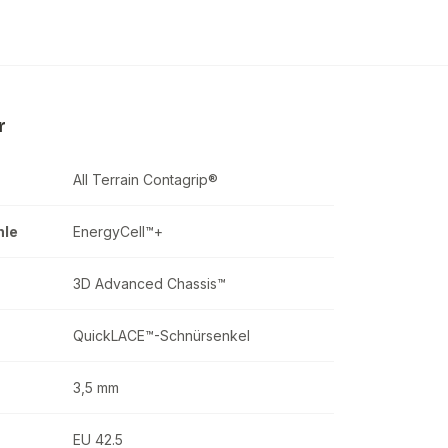
alomon XA PRO 3D V9
rren-Laufschuhe Black…
5.56 €
auf Lager
r
All Terrain Contagrip®
hle
EnergyCell™+
3D Advanced Chassis™
QuickLACE™-Schnürsenkel
3,5 mm
EU 42.5