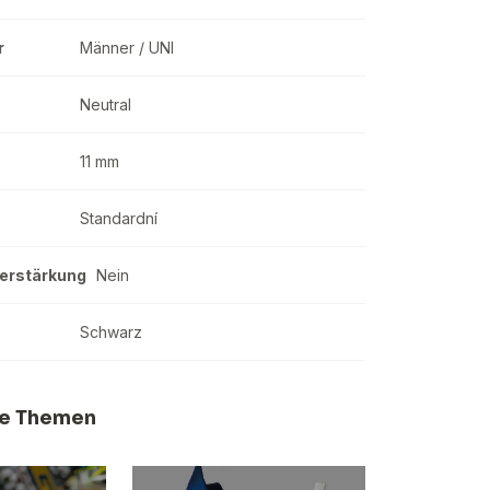
r
Männer / UNI
Neutral
11 mm
Standardní
verstärkung
Nein
Schwarz
e Themen