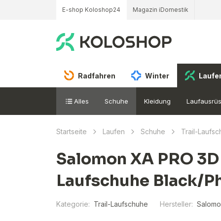
E-shop Koloshop24
Magazin iDomestik
Radfahren
Winter
Laufe
Alles
Schuhe
Kleidung
Laufausrü
Startseite
Laufen
Schuhe
Trail-Laufs
Salomon XA PRO 3D 
Laufschuhe Black/
Kategorie:
Trail-Laufschuhe
Hersteller:
Salomo