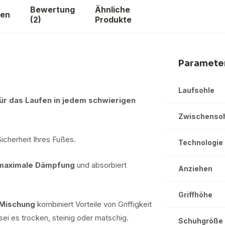
S
Bewertung
Ähnliche
gen
He
(2)
Produkte
11
Paramete
Laufsohle
r das Laufen in jedem schwierigen
Zwischenso
Sicherheit Ihres Fußes.
Technologie
 maximale Dämpfung
und absorbiert
Anziehen
Griffhöhe
-Mischung
kombiniert Vorteile von Griffigkeit
ei es trocken, steinig oder matschig.
Schuhgröße