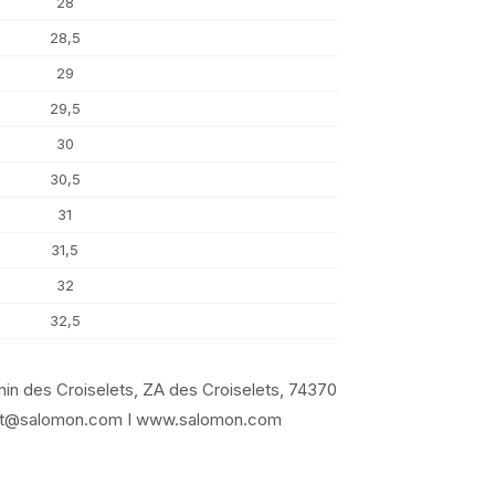
28
28,5
29
29,5
30
30,5
31
31,5
32
32,5
in des Croiselets, ZA des Croiselets, 74370
tact@salomon.com I www.salomon.com