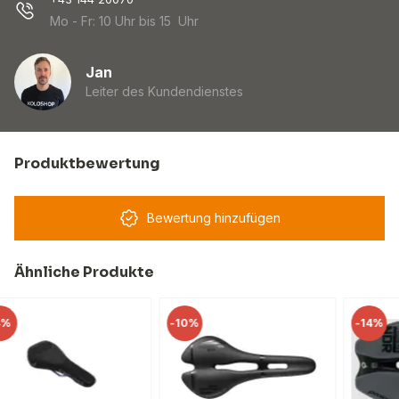
Mo - Fr: 10 Uhr bis 15 Uhr
Jan
Leiter des Kundendienstes
Produktbewertung
Bewertung hinzufügen
Ähnliche Produkte
-
10%
-
14%