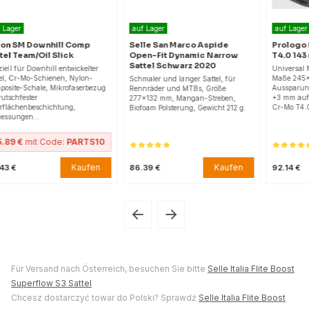
auf Lager
auf Lager
Selle San Marco Aspide
Prologo Dimension NDR PAS
Open-Fit Dynamic Narrow
T4.0 143 mm Sattel Anthrazit
Sattel Schwarz 2020
Universal MTB-Sattel, runde Form,
Maße 245x143 mm, offenes mittiges
Schmaler und langer Sattel, für
zug
Aussparung, zusätzliche Polsterung
Rennräder und MTBs, Größe
+3 mm auf der gesamten Oberfläche,
277×132 mm, Mangan-Streben,
Cr-Mo T4.0 Streben,…
Biofoam Polsterung, Gewicht 212 g.
10
n
Kaufen
Kaufen
86.39 €
92.14 €
Für Versand nach Österreich, besuchen Sie bitte
Selle Italia Flite Boost
Superflow S3 Sattel
Chcesz dostarczyć towar do Polski? Sprawdź
Selle Italia Flite Boost