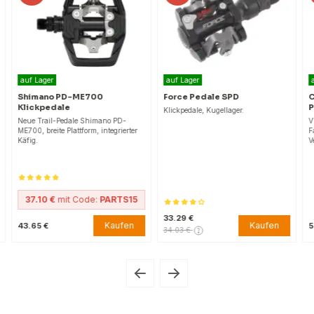
auf Lager
auf Lager
Shimano PD-ME700
Force Pedale SPD
C
Klickpedale
P
Klickpedale, Kugellager.
Neue Trail-Pedale Shimano PD-
V
ME700, breite Plattform, integrierter
F
Käfig.
V
37.10 €
mit Code:
PARTS15
33.29 €
Kaufen
Kaufen
43.65 €
5
34.03 €