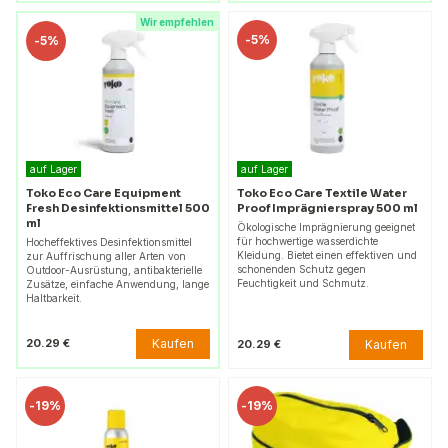
Wir empfehlen
-
5%
-
5%
auf Lager
auf Lager
Toko Eco Care Equipment
Toko Eco Care Textile Water
Fresh Desinfektionsmittel 500
Proof Imprägnierspray 500 ml
ml
Ökologische Imprägnierung geeignet
für hochwertige wasserdichte
Hocheffektives Desinfektionsmittel
Kleidung. Bietet einen effektiven und
zur Auffrischung aller Arten von
schonenden Schutz gegen
Outdoor-Ausrüstung, antibakterielle
Feuchtigkeit und Schmutz.
Zusätze, einfache Anwendung, lange
Haltbarkeit.
Kaufen
20.29 €
Kaufen
20.29 €
-
19%
-
19%