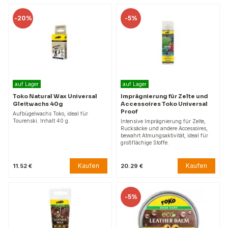
-
20%
-
5%
auf Lager
auf Lager
Toko Natural Wax Universal
Imprägnierung für Zelte und
Gleitwachs 40g
Accessoires Toko Universal
Proof
Aufbügelwachs Toko, ideal für
Tourenski. Inhalt 40 g.
Intensive Imprägnierung für Zelte,
Rucksäcke und andere Accessoires,
bewahrt Atmungsaktivität, ideal für
großflächige Stoffe.
Kaufen
Kaufen
11.52 €
20.29 €
-
5%