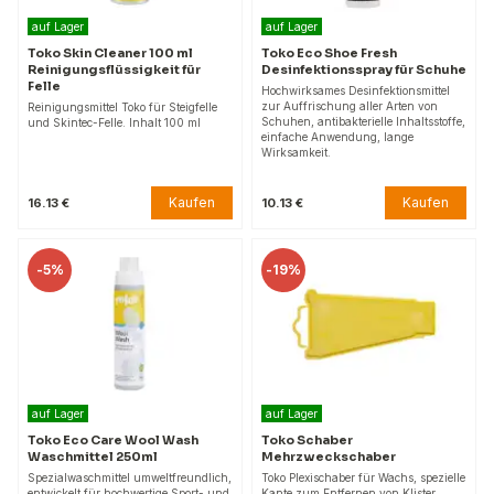
auf Lager
auf Lager
Toko Skin Cleaner 100 ml
Toko Eco Shoe Fresh
Reinigungsflüssigkeit für
Desinfektionsspray für Schuhe
Felle
Hochwirksames Desinfektionsmittel
zur Auffrischung aller Arten von
Reinigungsmittel Toko für Steigfelle
Schuhen, antibakterielle Inhaltsstoffe,
und Skintec-Felle. Inhalt 100 ml
einfache Anwendung, lange
Wirksamkeit.
Kaufen
Kaufen
16.13 €
10.13 €
-
5%
-
19%
auf Lager
auf Lager
Toko Eco Care Wool Wash
Toko Schaber
Waschmittel 250ml
Mehrzweckschaber
Spezialwaschmittel umweltfreundlich,
Toko Plexischaber für Wachs, spezielle
entwickelt für hochwertige Sport- und
Kante zum Entfernen von Klister.