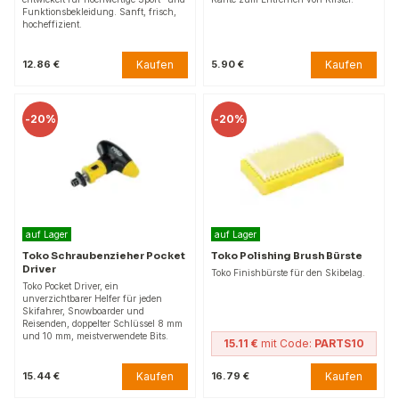
Funktionsbekleidung. Sanft, frisch,
hocheffizient.
Kaufen
Kaufen
12.86 €
5.90 €
-
20%
-
20%
auf Lager
auf Lager
Toko Schraubenzieher Pocket
Toko Polishing Brush Bürste
Driver
Toko Finishbürste für den Skibelag.
Toko Pocket Driver, ein
unverzichtbarer Helfer für jeden
Skifahrer, Snowboarder und
Reisenden, doppelter Schlüssel 8 mm
und 10 mm, meistverwendete Bits.
15.11 €
mit Code:
PARTS10
Kaufen
Kaufen
15.44 €
16.79 €