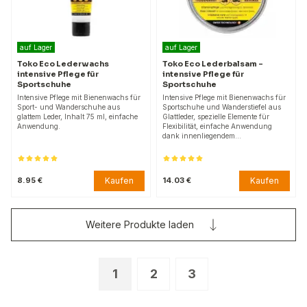
auf Lager
auf Lager
Toko Eco Lederwachs
Toko Eco Lederbalsam -
intensive Pflege für
intensive Pflege für
Sportschuhe
Sportschuhe
Intensive Pflege mit Bienenwachs für
Intensive Pflege mit Bienenwachs für
Sport- und Wanderschuhe aus
Sportschuhe und Wanderstiefel aus
glattem Leder, Inhalt 75 ml, einfache
Glattleder, spezielle Elemente für
Anwendung.
Flexibilität, einfache Anwendung
dank innenliegendem…
Kaufen
Kaufen
8.95 €
14.03 €
Weitere Produkte laden
1
2
3