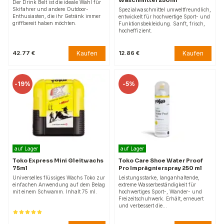
Der Drink Belt ist die ideale Wahl für
Skifahrer und andere Outdoor-
Spezialwaschmittel umweltfreundlich,
Enthusiasten, die ihr Getränk immer
entwickelt für hochwertige Sport- und
griffbereit haben möchten.
Funktionsbekleidung. Sanft, frisch,
hocheffizient.
Kaufen
Kaufen
42.77 €
12.86 €
-
19%
-
5%
auf Lager
auf Lager
Toko Express Mini Gleitwachs
Toko Care Shoe Water Proof
75ml
Pro Imprägnierspray 250 ml
Universelles flüssiges Wachs Toko zur
Leistungsstarke, langanhaltende,
einfachen Anwendung auf dem Belag
extreme Wasserbeständigkeit für
mit einem Schwamm. Inhalt 75 ml.
hochwertiges Sport-, Wander- und
Freizeitschuhwerk. Erhält, erneuert
und verbessert die…