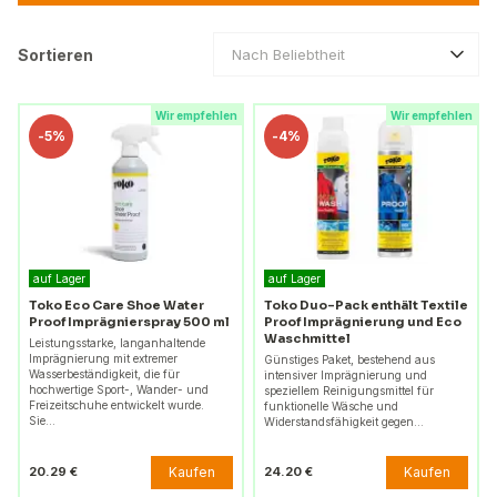
Sortieren
Nach Beliebtheit
Wir empfehlen
Wir empfehlen
-
5%
-
4%
auf Lager
auf Lager
Toko Eco Care Shoe Water
Toko Duo-Pack enthält Textile
Proof Imprägnierspray 500 ml
Proof Imprägnierung und Eco
Waschmittel
Leistungsstarke, langanhaltende
Imprägnierung mit extremer
Günstiges Paket, bestehend aus
Wasserbeständigkeit, die für
intensiver Imprägnierung und
hochwertige Sport-, Wander- und
speziellem Reinigungsmittel für
Freizeitschuhe entwickelt wurde.
funktionelle Wäsche und
Sie…
Widerstandsfähigkeit gegen…
Kaufen
Kaufen
20.29 €
24.20 €