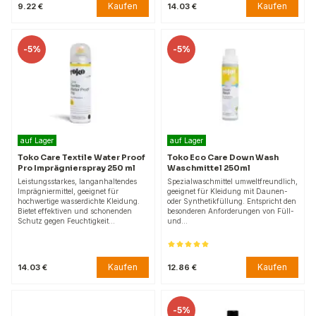
Kaufen
Kaufen
9.22 €
14.03 €
-
5%
-
5%
auf Lager
auf Lager
Toko Care Textile Water Proof
Toko Eco Care Down Wash
Pro Imprägnierspray 250 ml
Waschmittel 250ml
Leistungsstarkes, langanhaltendes
Spezialwaschmittel umweltfreundlich,
Imprägniermittel, geeignet für
geeignet für Kleidung mit Daunen-
hochwertige wasserdichte Kleidung.
oder Synthetikfüllung. Entspricht den
Bietet effektiven und schonenden
besonderen Anforderungen von Füll-
Schutz gegen Feuchtigkeit…
und…
Kaufen
Kaufen
14.03 €
12.86 €
-
5%