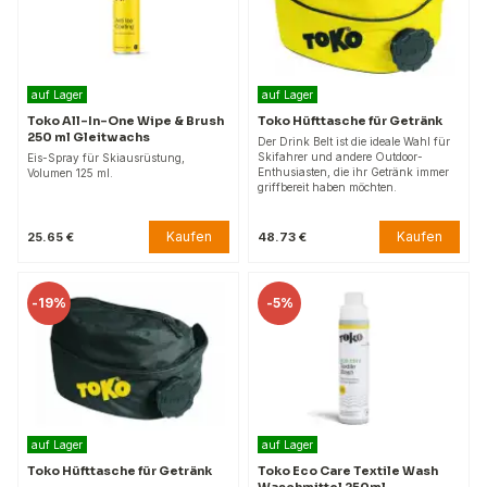
auf Lager
auf Lager
Toko All-In-One Wipe & Brush
Toko Hüfttasche für Getränk
250 ml Gleitwachs
Der Drink Belt ist die ideale Wahl für
Skifahrer und andere Outdoor-
Eis-Spray für Skiausrüstung,
Enthusiasten, die ihr Getränk immer
Volumen 125 ml.
griffbereit haben möchten.
Kaufen
Kaufen
25.65 €
48.73 €
-
19%
-
5%
auf Lager
auf Lager
Toko Hüfttasche für Getränk
Toko Eco Care Textile Wash
Waschmittel 250ml