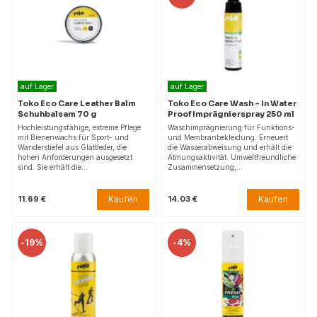
auf Lager
auf Lager
Toko Eco Care Leather Balm
Toko Eco Care Wash - In Water
Schuhbalsam 70 g
Proof Imprägnierspray 250 ml
Hochleistungsfähige, extreme Pflege
Waschimprägnierung für Funktions-
mit Bienenwachs für Sport- und
und Membranbekleidung. Erneuert
Wanderstiefel aus Glattleder, die
die Wasserabweisung und erhält die
hohen Anforderungen ausgesetzt
Atmungsaktivität. Umweltfreundliche
sind. Sie erhält die…
Zusammensetzung,…
Kaufen
Kaufen
11.69 €
14.03 €
-
19%
-
4%