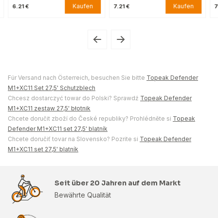
Kaufen
Kaufen
6.21 €
7.21 €
7
Für Versand nach Österreich, besuchen Sie bitte
Topeak Defender
M1+XC11 Set 27,5' Schutzblech
Chcesz dostarczyć towar do Polski? Sprawdź
Topeak Defender
M1+XC11 zestaw 27,5' błotnik
Chcete doručit zboží do České republiky? Prohlédněte si
Topeak
Defender M1+XC11 set 27,5' blatník
Chcete doručiť tovar na Slovensko? Pozrite si
Topeak Defender
M1+XC11 set 27,5' blatník
Seit über 20 Jahren auf dem Markt
Bewährte Qualität