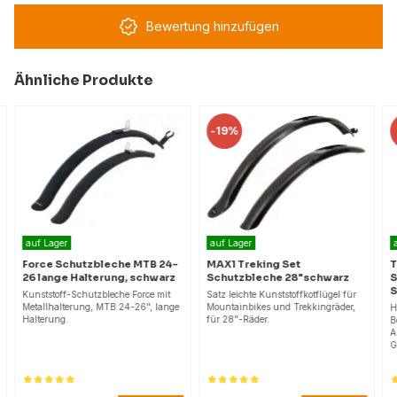
Bewertung hinzufügen
Ähnliche Produkte
-
19%
auf Lager
auf Lager
Force Schutzbleche MTB 24-
MAX1 Treking Set
T
26 lange Halterung, schwarz
Schutzbleche 28"schwarz
S
Kunststoff-Schutzbleche Force mit
Satz leichte Kunststoffkotflügel für
Metallhalterung, MTB 24-26", lange
Mountainbikes und Trekkingräder,
H
Halterung.
für 28"-Räder.
B
A
G