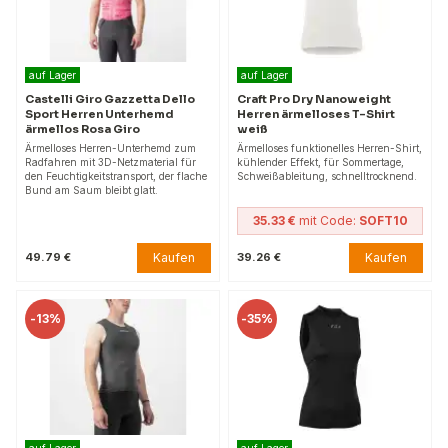
auf Lager
auf Lager
Castelli Giro Gazzetta Dello
Craft Pro Dry Nanoweight
Sport Herren Unterhemd
Herren ärmelloses T-Shirt
ärmellos Rosa Giro
weiß
Ärmelloses Herren-Unterhemd zum
Ärmelloses funktionelles Herren-Shirt,
Radfahren mit 3D-Netzmaterial für
kühlender Effekt, für Sommertage,
den Feuchtigkeitstransport, der flache
Schweißableitung, schnelltrocknend.
Bund am Saum bleibt glatt.
35.33 €
mit Code:
SOFT10
Kaufen
Kaufen
49.79 €
39.26 €
-
13%
-
35%
auf Lager
auf Lager