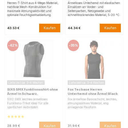
Herren-T-Shirt aus 4-Wege-Material,
Ärmelloses Unterhemd mit elastischen
nahtlose Mesh-Konstruktion für
Einsätzen an Vorder- und
maximale Atmungsaktivität und
Seitenpartien, Netzgewebe und
optimale Feuchtigkeitsableitung.
schnelltrocknendes Material, 5-20 °C.
Kaufen
Kaufen
43.53 €
44.34 €
-
42%
-
35%
Lieferzeit ca. 3–4 Wochen
Lieferzeit ca. 3–4 Wochen
SIXS SMX Funktionsshirt ohne
Fox Tecbase Herren
Ärmel in Schwarz.
Unterhemd ohne Ärmel Black
SIX2 SMX leichtes ärmelloses
Fox ärmellose Basisschicht, leichtes,
Funktions-Trikot ideal für alle
atmungsaktives Material, eng
sportlichen Aktivitäten.
anliegende Passform.
Kaufen
Kaufen
28.99 €
31.94 €