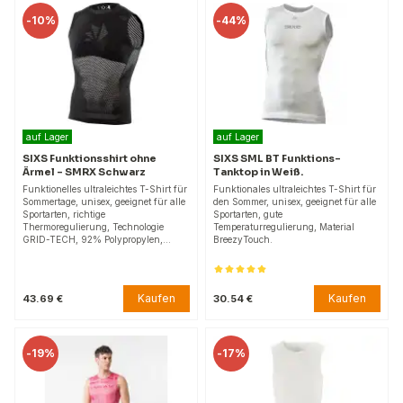
-
10%
-
44%
auf Lager
auf Lager
SIXS Funktionsshirt ohne
SIXS SML BT Funktions-
Ärmel – SMRX Schwarz
Tanktop in Weiß.
Funktionelles ultraleichtes T-Shirt für
Funktionales ultraleichtes T-Shirt für
Sommertage, unisex, geeignet für alle
den Sommer, unisex, geeignet für alle
Sportarten, richtige
Sportarten, gute
Thermoregulierung, Technologie
Temperaturregulierung, Material
GRID-TECH, 92% Polypropylen,…
BreezyTouch.
Kaufen
Kaufen
43.69 €
30.54 €
-
19%
-
17%