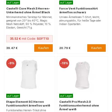
auf Lager
auf Lager
Castelli Core Mesh 3 Herren-
Force Vent Funktionsshirt
Unterhemd ohne Ärmel Black
ärmellos schwarz
Minimalistisches Tanktop für Männer,
Unisex-Ärmelloses T-Shirt, leicht,
geeignet von 20° bis 40°C, Magic
atmungsaktiv, für heiße Tage oder
Mesh Netzstoff, 90 % Polyester, 10 %
Indoor-Sportarten.
Elastan, Gewicht 71 g.
35.52 €
mit Code:
SOFT10
Kaufen
Kaufen
39.47 €
20.79 €
-
9%
-
19%
auf Lager
auf Lager
Etape Element SC Herren
Castelli Pro Mesh 2.0
Funktionsshirt ärmellos weiß
Funktionsunterhemd ohne
Ärmel weiß
Funktionelles Herren-Trikot ohne