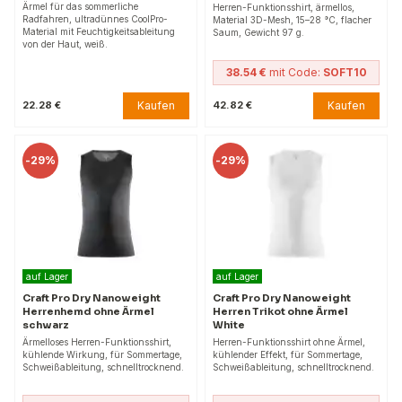
Ärmel für das sommerliche
Herren-Funktionsshirt, ärmellos,
Radfahren, ultradünnes CoolPro-
Material 3D-Mesh, 15–28 °C, flacher
Material mit Feuchtigkeitsableitung
Saum, Gewicht 97 g.
von der Haut, weiß.
38.54 €
mit Code:
SOFT10
Kaufen
Kaufen
22.28 €
42.82 €
-
29%
-
29%
auf Lager
auf Lager
Craft Pro Dry Nanoweight
Craft Pro Dry Nanoweight
Herrenhemd ohne Ärmel
Herren Trikot ohne Ärmel
schwarz
White
Ärmelloses Herren-Funktionsshirt,
Herren-Funktionsshirt ohne Ärmel,
kühlende Wirkung, für Sommertage,
kühlender Effekt, für Sommertage,
Schweißableitung, schnelltrocknend.
Schweißableitung, schnelltrocknend.