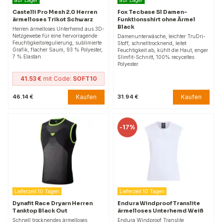
Castelli Pro Mesh 2.0 Herren
Fox Tecbase Sl Damen-
ärmelloses Trikot Schwarz
Funktionsshirt ohne Ärmel
Black
Herren ärmelloses Unterhemd aus 3D-
Netzgewebe für eine hervorragende
Damenunterwäsche, leichter TruDri-
Feuchtigkeitsregulierung, sublimierte
Stoff, schnelltrocknend, leitet
Grafik, flacher Saum, 93 % Polyester,
Feuchtigkeit ab, kühlt die Haut, enger
7 % Elastan.
Slimfit-Schnitt, 100% recyceltes
Polyester.
41.53 €
mit Code:
SOFT10
Kaufen
Kaufen
46.14 €
31.94 €
-
17%
Lieferzeit 10 Tagen
Lieferzeit 10 Tagen
Dynafit Race Dryarn Herren
Endura Windproof Translite
Tanktop Black Out
ärmelloses Unterhemd Weiß
Schnell trocknendes ärmelloses
Endura Windproof Translite