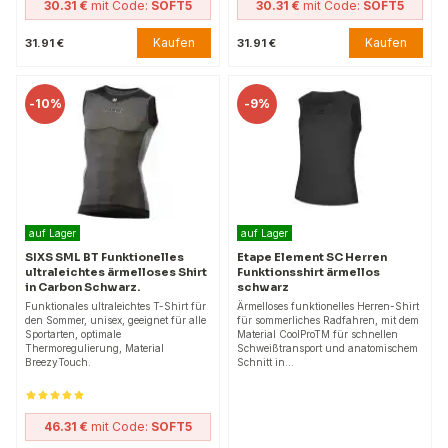
30.31 €
mit Code:
SOFT5
30.31 €
mit Code:
SOFT5
Kaufen
Kaufen
31.91 €
31.91 €
-
10%
-
9%
auf Lager
auf Lager
SIXS SML BT Funktionelles
Etape Element SC Herren
ultraleichtes ärmelloses Shirt
Funktionsshirt ärmellos
in Carbon Schwarz.
schwarz
Funktionales ultraleichtes T-Shirt für
Ärmelloses funktionelles Herren-Shirt
den Sommer, unisex, geeignet für alle
für sommerliches Radfahren, mit dem
Sportarten, optimale
Material CoolProTM für schnellen
Thermoregulierung, Material
Schweißtransport und anatomischem
BreezyTouch.
Schnitt in…
46.31 €
mit Code:
SOFT5