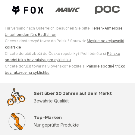
Für Versand nach Österreich, besuchen Sie bitte
Herren-Ärmellose
Unterhemden fürs Radfahren
Chcesz dostarczyć towar do Polski? Sprawdź
Męskie bezrękawniki
kolarskie
Chcete doručit zboží do České republiky? Prohlédněte si
Pánské
spodní triko bez rukávu pro cyklistiku
Chcete doručiť tovar na Slovensko? Pozrite si
Pánske spodné tričko
bez rukávov na cyklistiku
Seit über 20 Jahren auf dem Markt
Bewährte Qualität
Top-Marken
Nur geprüfte Produkte