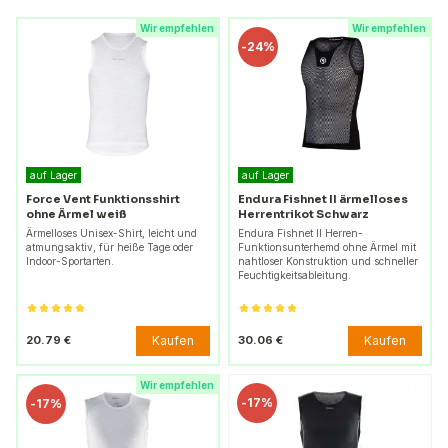
Wir empfehlen
Wir empfehlen
-
24%
auf Lager
auf Lager
Force Vent Funktionsshirt
Endura Fishnet II ärmelloses
ohne Ärmel weiß
Herrentrikot Schwarz
Ärmelloses Unisex-Shirt, leicht und
Endura Fishnet II Herren-
atmungsaktiv, für heiße Tage oder
Funktionsunterhemd ohne Ärmel mit
Indoor-Sportarten.
nahtloser Konstruktion und schneller
Feuchtigkeitsableitung.
Kaufen
Kaufen
20.79 €
30.06 €
Wir empfehlen
-
17%
-
17%