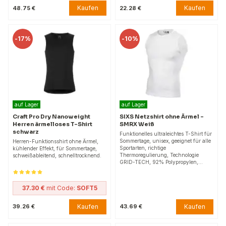
Kaufen
Kaufen
48.75 €
22.28 €
-
17%
-
10%
auf Lager
auf Lager
Craft Pro Dry Nanoweight
SIXS Netzshirt ohne Ärmel –
Herren ärmelloses T-Shirt
SMRX Weiß
schwarz
Funktionelles ultraleichtes T-Shirt für
Sommertage, unisex, geeignet für alle
Herren-Funktionsshirt ohne Ärmel,
Sportarten, richtige
kühlender Effekt, für Sommertage,
Thermoregulierung, Technologie
schweißableitend, schnelltrocknend.
GRID-TECH, 92% Polypropylen,…
37.30 €
mit Code:
SOFT5
Kaufen
Kaufen
39.26 €
43.69 €