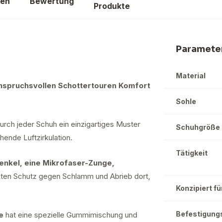
gen
Bewertung
H
Produkte
14
Paramete
Material
nspruchsvollen Schottertouren Komfort
Sohle
urch jeder Schuh ein einzigartiges Muster
Schuhgröße
hende Luftzirkulation.
Tätigkeit
senkel, eine Mikrofaser-Zunge,
kten Schutz gegen Schlamm und Abrieb dort,
Konzipiert fü
Befestigung
e
hat eine spezielle Gummimischung und