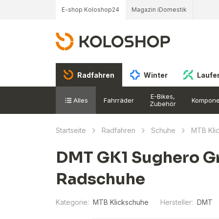
E-shop Koloshop24
Magazin iDomestik
Radfahren
Winter
Laufe
E-Bikes,
Alles
Fahrräder
Kompone
Zubehör
Startseite
Radfahren
Schuhe
MTB Kli
DMT GK1 Sughero Gr
Radschuhe
Kategorie:
MTB Klickschuhe
Hersteller:
DMT