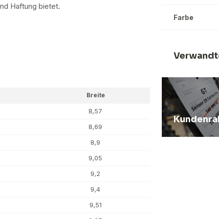
und Haftung bietet.
Farbe
Verwandt
Breite
8,57
Kundenra
8,69
8,9
9,05
9,2
9,4
9,51