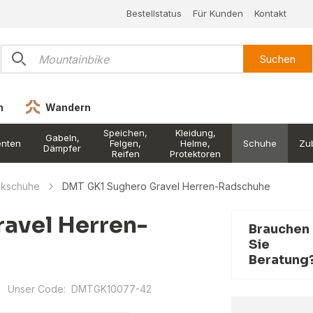
Bestellstatus
Für Kunden
Kontakt
Suchen
n
Wandern
Speichen,
Kleidung,
Gabeln,
nten
Felgen,
Helme,
Schuhe
Zu
Dämpfer
Reifen
Protektoren
ckschuhe
DMT GK1 Sughero Gravel Herren-Radschuhe
avel Herren-
Brauchen
Sie
Beratung
Unser Code:
DMTGK10077-42