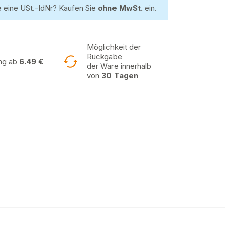
 eine USt.-IdNr? Kaufen Sie
ohne MwSt.
ein.
Möglichkeit der
Rückgabe
ung ab
6.49 €
der Ware innerhalb
von
30 Tagen
MT GK1 Sughero Gravel