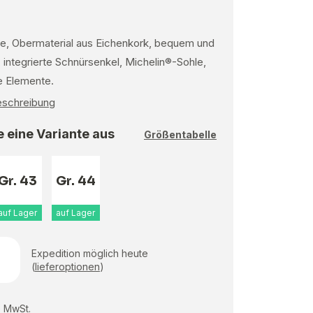
e, Obermaterial aus Eichenkork, bequem und
 integrierte Schnürsenkel, Michelin®-Sohle,
e Elemente.
Beschreibung
 eine Variante aus
Größentabelle
Gr. 43
Gr. 44
auf Lager
auf Lager
Expedition möglich heute
(
lieferoptionen
)
e MwSt.