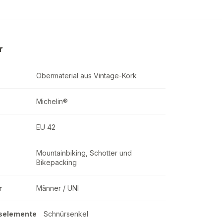
erren-Radschuhe
8.31 €
auf Lager
r
Obermaterial aus Vintage-Kork
Michelin®
EU 42
Mountainbiking, Schotter und
Bikepacking
r
Männer / UNI
selemente
Schnürsenkel