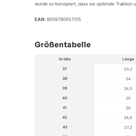
wurde so konzipiert, dass sie optimale Traktion 
EAN
: 8059780057515
Größentabelle
Größe
Länge
37
23,2
38
24
39
24,5
40
25
41
26
42
26,6
43
27,2