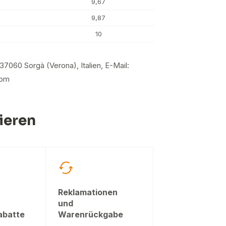
9,67
9,87
10
 37060 Sorgà (Verona), Italien, E-Mail:
com
ieren
Reklamationen
und
abatte
Warenrückgabe