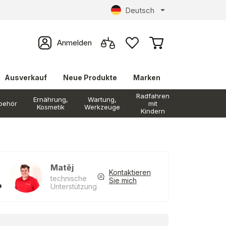
Deutsch
Anmelden
Ausverkauf
Neue Produkte
Marken
Radfahren
Ernährung,
Wartung,
behör
mit
Kosmetik
Werkzeuge
Kindern
Matěj
Kontaktieren
technische
Sie mich
Unterstützung
?