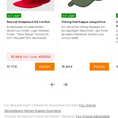
auf Lager
auf Lager
Rascal Snapback 54 cm Rot
Viking Hat Kappe navy/olive
V
b
Kinderkappe mit patentiertem
Ein stylisches Viking-Basecap mit
Verschluss hinten, Logo-Stickerei,
einzigartigem Naturmotiv, das Ihnen
E
hinten "Team Rascal" Aufschrift,
bei jedem Abenteuer Komfort und
e
65% Polyester/35% Baumwolle.
Schutz bietet.
b
S
15.94 €
mit Code:
KIDS10
Kaufen
Kaufen
17.71 €
15.60 €
1
Für Versand nach Österreich, besuchen Sie bitte
Fox Gravel
Verstellbare Herren Kappe Gunmetal
Chcesz dostarczyć towar do Polski? Sprawdź
Fox Gravel Adjustable