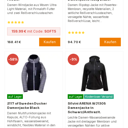
Damen-Windjacke aus Woven Ultra
Damen-Ripstop-Jacke mit Powertex-
Light Material, mit Pirmaloft-Futter
Membran, recycelte Materialien, 2
und zwei Reißverschlusstaschen.
seitliche Reißverschlusstaschen,
versiegelte Nähte, wasserfeste
Reißverschlüsse, leicht…
159.99 €
mit Code:
SOFT5
Kaufen
Kaufen
168.41 €
94.70 €
-
58%
-
9%
auf Lager
auf Lager
Kostenloser Versand
2117 of Sweden Ducker
Silvini ARENA WJ1305
Damenjacke Black
Damenjacke in
Schwarz/Anthrazit.
Damen Multifunktionsjacke mit
Kapuze, ALTO-Füllung aus
Leichte Damen-Wasserabweisende
Hohlfasern, wasserabweisend,
Jacke mit dreilagiger Membran und
winddicht, flexibles Material in den
versiegelten Nähten für aktive