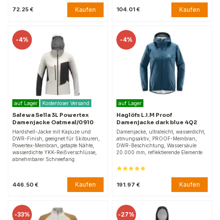
Kaufen
Kaufen
72.25 €
104.01 €
-
4%
-
4%
auf Lager
Kostenloser Versand
auf Lager
Salewa Sella 3L Powertex
Haglöfs L.I.M Proof
Damenjacke Oatmeal/0910
Damenjacke dark blue 4Q2
Hardshell-Jacke mit Kapuze und
Damenjacke, ultraleicht, wasserdicht,
DWR-Finish, geeignet für Skitouren,
atmungsaktiv, PROOF-Membran,
Powertex-Membran, getapte Nähte,
DWR-Beschichtung, Wassersäule
wasserdichte YKK-Reißverschlüsse,
20.000 mm, reflektierende Elemente.
abnehmbarer Schneefang.
Kaufen
Kaufen
446.50 €
191.97 €
-
33%
-
27%