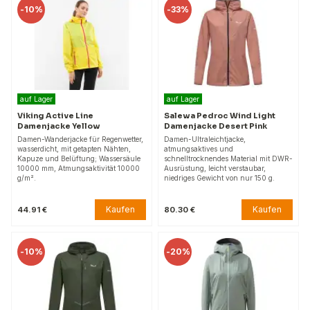
-
10%
-
33%
auf Lager
auf Lager
Viking Active Line
Salewa Pedroc Wind Light
Damenjacke Yellow
Damenjacke Desert Pink
Damen-Wanderjacke für Regenwetter,
Damen-Ultraleichtjacke,
wasserdicht, mit getapten Nähten,
atmungsaktives und
Kapuze und Belüftung; Wassersäule
schnelltrocknendes Material mit DWR-
10000 mm, Atmungsaktivität 10000
Ausrüstung, leicht verstaubar,
g/m².
niedriges Gewicht von nur 150 g.
Kaufen
Kaufen
44.91 €
80.30 €
-
10%
-
20%