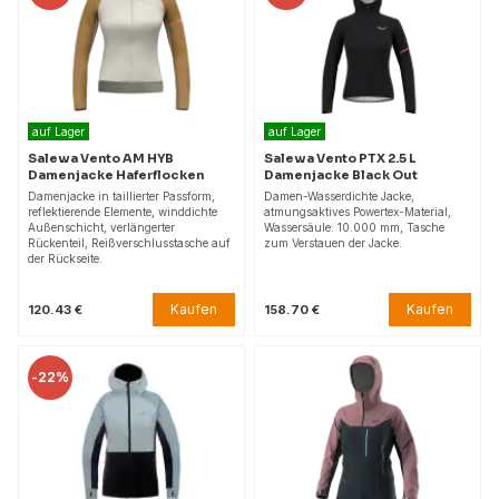
auf Lager
auf Lager
Salewa Vento AM HYB
Salewa Vento PTX 2.5 L
Damenjacke Haferflocken
Damenjacke Black Out
Damenjacke in taillierter Passform,
Damen-Wasserdichte Jacke,
reflektierende Elemente, winddichte
atmungsaktives Powertex-Material,
Außenschicht, verlängerter
Wassersäule: 10.000 mm, Tasche
Rückenteil, Reißverschlusstasche auf
zum Verstauen der Jacke.
der Rückseite.
Kaufen
Kaufen
120.43 €
158.70 €
-
22%