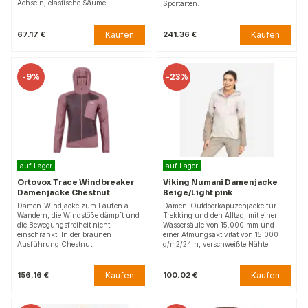
Achseln, elastische Säume.
Sportarten.
Kaufen
Kaufen
67.17 €
241.36 €
-
9%
-
23%
auf Lager
auf Lager
Ortovox Trace Windbreaker
Viking Numani Damenjacke
Damenjacke Chestnut
Beige/Light pink
Damen-Windjacke zum Laufen a
Damen-Outdoorkapuzenjacke für
Wandern, die Windstöße dämpft und
Trekking und den Alltag, mit einer
die Bewegungsfreiheit nicht
Wassersäule von 15.000 mm und
einschränkt. In der braunen
einer Atmungsaktivität von 15.000
Ausführung Chestnut.
g/m2/24 h, verschweißte Nähte.
Kaufen
Kaufen
156.16 €
100.02 €