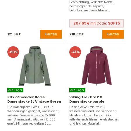
Beschichtung, verklebte Nähte,
helmkompatible Kapuze,
Belüftungsreißverschlüsse…
207.69 €
mit Code:
SOFT5
Kaufen
Kaufen
121.54 €
218.62 €
-
60%
-
41%
auf Lager
auf Lager
2117 of Sweden Boms
Viking Trek Pro 2.0
Damenjacke 3L Vintage Green
Damenjacke purple
Die Damenjacke Boms 3L ist für
Damenjacke Trek Pro 2.0,
Wanderungen geeignet, wasserdicht,
wasserabweisend und winddicht,
mit einer Wassersäule von 15.000
Membran Aqua Thermo TEX+,
mm, Atmungsaktivität von 15.000
reflektierende Elemente, elastisches
g/m²/24h, aus recyceltem 3L…
und leichtes Material.