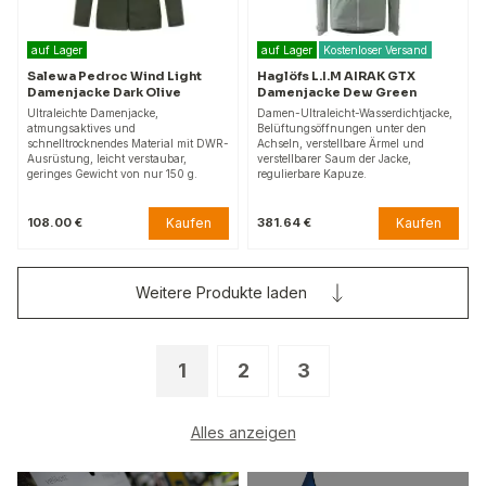
auf Lager
auf Lager
Kostenloser Versand
Salewa Pedroc Wind Light
Haglöfs L.I.M AIRAK GTX
Damenjacke Dark Olive
Damenjacke Dew Green
Ultraleichte Damenjacke,
Damen-Ultraleicht-Wasserdichtjacke,
atmungsaktives und
Belüftungsöffnungen unter den
schnelltrocknendes Material mit DWR-
Achseln, verstellbare Ärmel und
Ausrüstung, leicht verstaubar,
verstellbarer Saum der Jacke,
geringes Gewicht von nur 150 g.
regulierbare Kapuze.
Kaufen
Kaufen
108.00 €
381.64 €
Weitere Produkte laden
1
2
3
Alles anzeigen