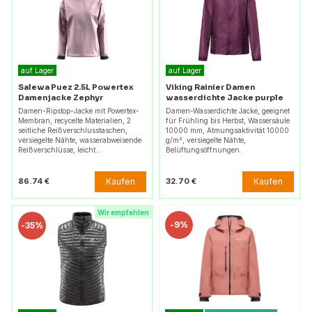
auf Lager
auf Lager
Salewa Puez 2.5L Powertex
Viking Rainier Damen
Damenjacke Zephyr
wasserdichte Jacke purple
Damen-Ripstop-Jacke mit Powertex-
Damen-Wasserdichte Jacke, geeignet
Membran, recycelte Materialien, 2
für Frühling bis Herbst, Wassersäule
seitliche Reißverschlusstaschen,
10000 mm, Atmungsaktivität 10000
versiegelte Nähte, wasserabweisende
g/m², versiegelte Nähte,
Reißverschlüsse, leicht…
Belüftungsöffnungen.
Kaufen
Kaufen
86.74 €
32.70 €
Wir empfehlen
-
9%
-
35%