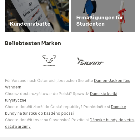
Ermäßigungen für
Kundenrabatte
Studenten
Beliebtesten Marken
Für Versand nach Österreich, besuchen Sie bitte
Damen-Jacken fürs
Wandern
Chcesz dostarczyć towar do Polski? Sprawdź
Damskie kurtki
turystyczne
Chcete doručit zboží do České republiky? Prohlédněte si
Dámské
bundy na turistiku do každého počasí
Chcete doručiť tovar na Slovensko? Pozrite si
Dámske bundy do vetra,
dažďa aj zimy