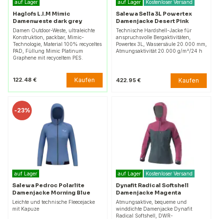
auf Lager
auf Lager
Kostenloser Versand
Haglofs L.I.M Mimic
Salewa Sella 3L Powertex
Damenweste dark grey
Damenjacke Desert Pink
Damen Outdoor-Weste, ultraleichte
Technische Hardshell-Jacke für
Konstruktion, packbar, Mimic-
anspruchsvolle Bergaktivitäten,
Technologie, Material 100% recyceltes
Powertex 3L, Wassersäule 20.000 mm,
PAD, Füllung Mimic Platinum
Atmungsaktivität 20.000 g/m²/24 h
Graphene mit recyceltem PES.
Kaufen
122.48 €
Kaufen
422.95 €
-
23%
auf Lager
auf Lager
Kostenloser Versand
Salewa Pedroc Polarlite
Dynafit Radical Softshell
Damenjacke Morning Blue
Damenjacke Magenta
Leichte und technische Fleecejacke
Atmungsaktive, bequeme und
mit Kapuze
winddichte Damenjacke Dynafit
Radical Softshell, DWR-