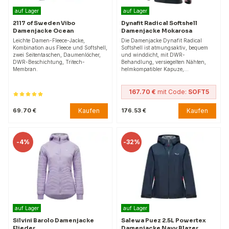
auf Lager
auf Lager
2117 of Sweden Vibo
Dynafit Radical Softshell
Damenjacke Ocean
Damenjacke Mokarosa
Leichte Damen-Fleece-Jacke,
Die Damenjacke Dynafit Radical
Kombination aus Fleece und Softshell,
Softshell ist atmungsaktiv, bequem
zwei Seitentaschen, Daumenlöcher,
und winddicht, mit DWR-
DWR-Beschichtung, Tritech-
Behandlung, versiegelten Nähten,
Membran.
helmkompatibler Kapuze,…
167.70 €
mit Code:
SOFT5
Kaufen
Kaufen
69.70 €
176.53 €
-
4%
-
32%
auf Lager
auf Lager
Silvini Barolo Damenjacke
Salewa Puez 2.5L Powertex
Flieder
Damenjacke Navy Blazer