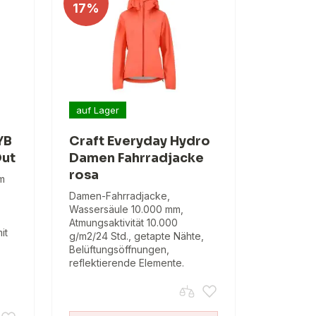
17%
auf Lager
YB
Craft Everyday Hydro
Out
Damen Fahrradjacke
rosa
em
Damen-Fahrradjacke,
Wassersäule 10.000 mm,
Atmungsaktivität 10.000
it
g/m2/24 Std., getapte Nähte,
Belüftungsöffnungen,
reflektierende Elemente.