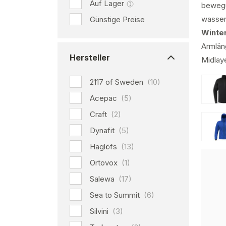
Auf Lager
bewegu
wasser
Günstige Preise
Winte
Armlän
Hersteller
Midlaye
2117 of Sweden
(10)
Acepac
(5)
Craft
(2)
Dynafit
(5)
Haglöfs
(13)
Ortovox
(1)
Salewa
(17)
Sea to Summit
(6)
Silvini
(3)