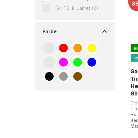
3
164 (13-14 Jahre)
(0)
Farbe
au
Ko
Sa
Ti
He
Sh
Die
Tir
Hoc
Ber
Mat