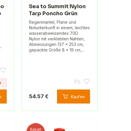
ro
Sea to Summit Nylon
e
Tarp Poncho Grün
Regenmantel, Plane und
Notunterkunft in einem, leichtes
wasserabweisendes 70D
Nylon mit verklebten Nähten,
Abmessungen 137 x 253 cm,
,
gepackte Größe 8 x 19 cm,…
0
54.57 €
n
Kaufen
Rabatt