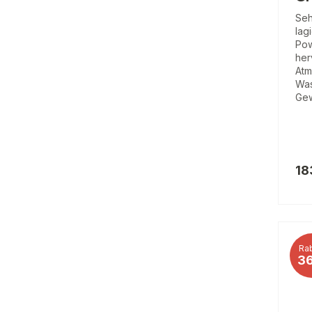
Seh
lag
Pow
her
Atm
Was
Gew
18
Rab
3