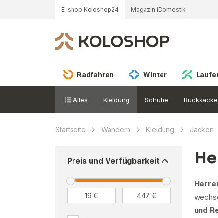
E-shop Koloshop24
Magazin iDomestik
Radfahren
Winter
Laufe
Alles
Kleidung
Schuhe
Rucksäcke
Startseite
Wandern
Kleidung
Jacken
He
Preis und Verfügbarkeit
Herre
wechse
und R