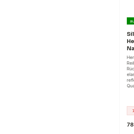
au
Si
He
Na
Her
Rei
Rüc
ela
ref
Qua
78