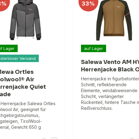
8%
33%
f Lager
auf Lager
stenloser Versand
Salewa Vento AM H
Herrenjacke Black 
lewa Ortles
rolwool® Air
Herrenjacke in figurbetont
Schnitt, reflektierende
rrenjacke Quiet
Elemente, windabweisende
ade
Schicht, verlängerter
Rückenteil, hintere Tasche m
 Herrenjacke Salewa Ortles
Reißverschluss.
olwool Air, geeignet für
hgebirgstourismus,
gsteigen, TirolWool-
erial, Gewicht 650 g