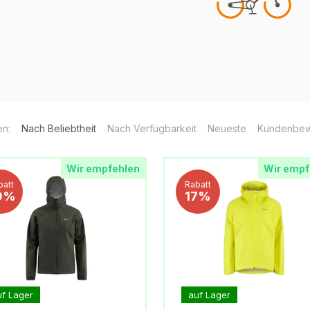
en:
Nach Beliebtheit
Nach Verfügbarkeit
Neueste
Kundenbew
Wir empfehlen
Wir empf
batt
Rabatt
0%
17%
uf Lager
auf Lager