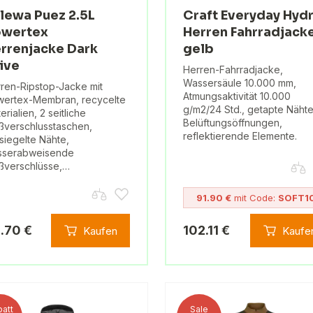
lewa Puez 2.5L
Craft Everyday Hyd
wertex
Herren Fahrradjack
rrenjacke Dark
gelb
ive
Herren-Fahrradjacke,
Wassersäule 10.000 mm,
ren-Ripstop-Jacke mit
Atmungsaktivität 10.000
ertex-Membran, recycelte
g/m2/24 Std., getapte Nähte
erialien, 2 seitliche
Belüftungsöffnungen,
ßverschlusstaschen,
reflektierende Elemente.
siegelte Nähte,
sserabweisende
ßverschlüsse,…
91.90 €
mit Code:
SOFT1
1.70 €
102.11 €
Kaufen
Kaufe
att
Sale