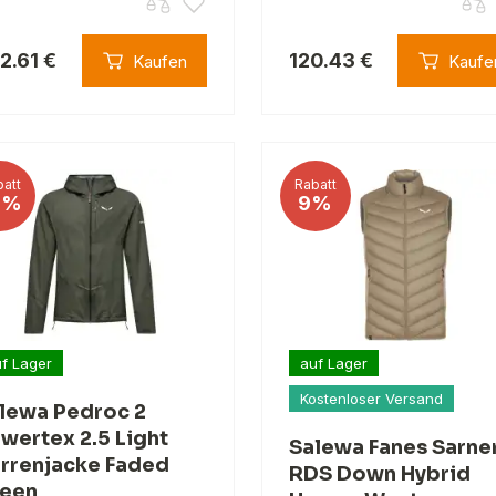
2.61 €
120.43 €
Kaufen
Kaufe
att
Rabatt
6%
9%
f Lager
auf Lager
Kostenloser Versand
lewa Pedroc 2
wertex 2.5 Light
Salewa Fanes Sarne
rrenjacke Faded
RDS Down Hybrid
een