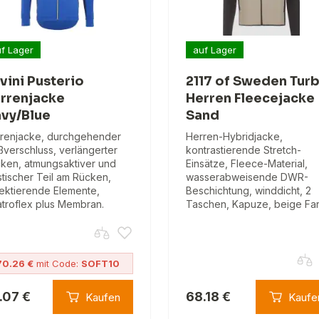
f Lager
auf Lager
lvini Pusterio
2117 of Sweden Tur
rrenjacke
Herren Fleecejacke
vy/Blue
Sand
renjacke, durchgehender
Herren-Hybridjacke,
ßverschluss, verlängerter
kontrastierende Stretch-
ken, atmungsaktiver und
Einsätze, Fleece-Material,
stischer Teil am Rücken,
wasserabweisende DWR-
lektierende Elemente,
Beschichtung, winddicht, 2
troflex plus Membran.
Taschen, Kapuze, beige Fa
70.26 €
mit Code:
SOFT10
.07 €
68.18 €
Kaufen
Kaufe