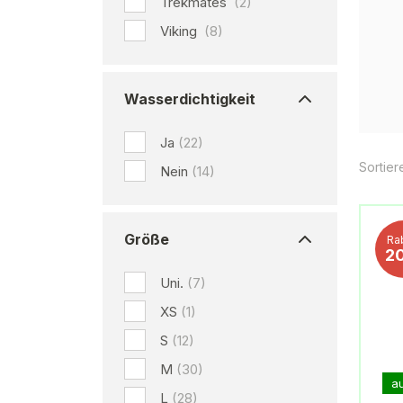
Trekmates
(2)
Viking
(8)
Wasserdichtigkeit
Ja
(22)
Sortier
Nein
(14)
Größe
Ra
2
Uni.
(7)
XS
(1)
S
(12)
M
(30)
a
L
(28)