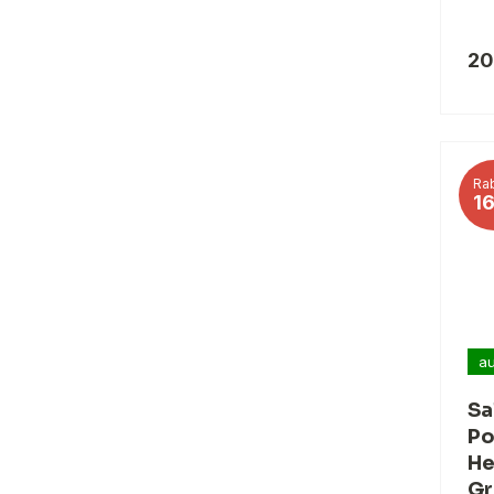
20
Rab
1
au
Sa
Po
He
Gr