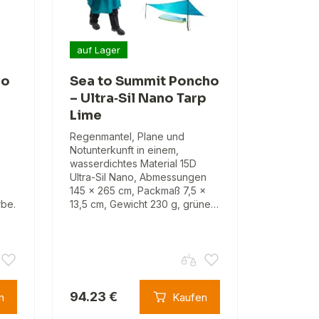
auf Lager
bo
Sea to Summit Poncho
– Ultra‑Sil Nano Tarp
Lime
Regenmantel, Plane und
Notunterkunft in einem,
wasserdichtes Material 15D
Ultra-Sil Nano, Abmessungen
145 × 265 cm, Packmaß 7,5 ×
rbe.
13,5 cm, Gewicht 230 g, grüne…
94.23 €
n
Kaufen