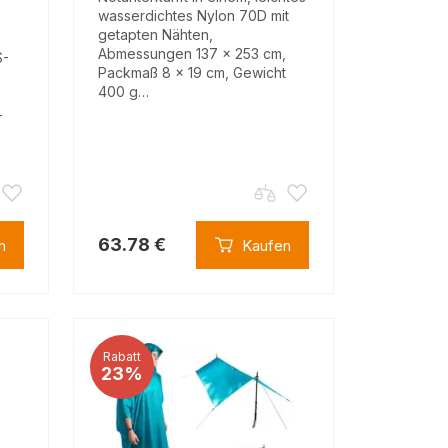
wasserdichtes Nylon 70D mit
getapten Nähten,
Abmessungen 137 x 253 cm,
S-
Packmaß 8 x 19 cm, Gewicht
400 g…
-
63.78 €
n
Kaufen
Rabatt
23%