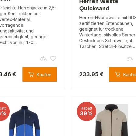
Herren Weste
r leichte Herrenjacke in 2,5-
Quicksand
iger Konstruktion aus
Herren-Hybridweste mit RD
ertex-Material,
zertifizierten Entendaunen,
vorragende
geeignet für trockene
ungsaktivität und
Wintertage, stilvolles Sarner
serdichtigkeit, geringes
Gestrick aus Schafwolle, 4
icht von nur 170…
Taschen, Stretch-Einsätze…
3.46 €
233.95 €
Kaufen
Kaufe
att
Rabatt
6%
39%