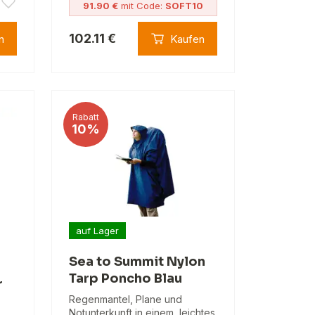
91.90 €
mit Code:
SOFT10
102.11 €
n
Kaufen
Rabatt
10%
auf Lager
Sea to Summit Nylon
Tarp Poncho Blau
r
Regenmantel, Plane und
Notunterkunft in einem, leichtes