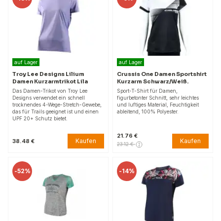
auf Lager
auf Lager
Troy Lee Designs Lilium
Crussis One Damen Sportshirt
Damen Kurzarmtrikot Lila
Kurzarm Schwarz/Weiß.
Das Damen-Trikot von Troy Lee
Sport-T-Shirt für Damen,
Designs verwendet ein schnell
figurbetonter Schnitt, sehr leichtes
trocknendes 4-Wege-Stretch-Gewebe,
und luftiges Material, Feuchtigkeit
das für Trails geeignet ist und einen
ableitend, 100% Polyester.
UPF 20+ Schutz bietet.
21.76 €
Kaufen
Kaufen
38.48 €
23.12 €
-
52%
-
14%