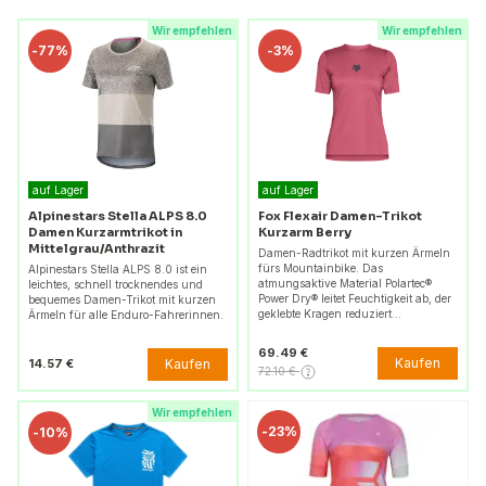
Wir empfehlen
Wir empfehlen
-
77%
-
3%
auf Lager
auf Lager
Alpinestars Stella ALPS 8.0
Fox Flexair Damen-Trikot
Damen Kurzarmtrikot in
Kurzarm Berry
Mittelgrau/Anthrazit
Damen-Radtrikot mit kurzen Ärmeln
fürs Mountainbike. Das
Alpinestars Stella ALPS 8.0 ist ein
atmungsaktive Material Polartec®
leichtes, schnell trocknendes und
Power Dry® leitet Feuchtigkeit ab, der
bequemes Damen-Trikot mit kurzen
geklebte Kragen reduziert…
Ärmeln für alle Enduro-Fahrerinnen.
69.49 €
Kaufen
Kaufen
14.57 €
72.10 €
Wir empfehlen
-
23%
-
10%