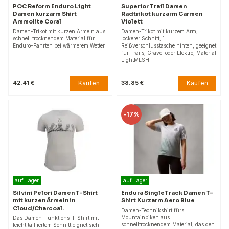
POC Reform Enduro Light
Superior Trail Damen
Damen kurzarm Shirt
Radtrikot kurzarm Carmen
Ammolite Coral
Violett
Damen-Trikot mit kurzen Ärmeln aus
Damen-Trikot mit kurzem Arm,
schnell trocknendem Material für
lockerer Schnitt, 1
Enduro-Fahrten bei wärmerem Wetter.
Reißverschlusstasche hinten, geeignet
für Trails, Gravel oder Elektro, Material
LightMESH.
Kaufen
Kaufen
42.41 €
38.85 €
-
17%
auf Lager
auf Lager
Silvini Pelori Damen T-Shirt
Endura SingleTrack Damen T-
mit kurzen Ärmeln in
Shirt Kurzarm Aero Blue
Cloud/Charcoal.
Damen-Technikshirt fürs
Mountainbiken aus
Das Damen-Funktions-T-Shirt mit
schnelltrocknendem Material, das den
leicht tailliertem Schnitt eignet sich