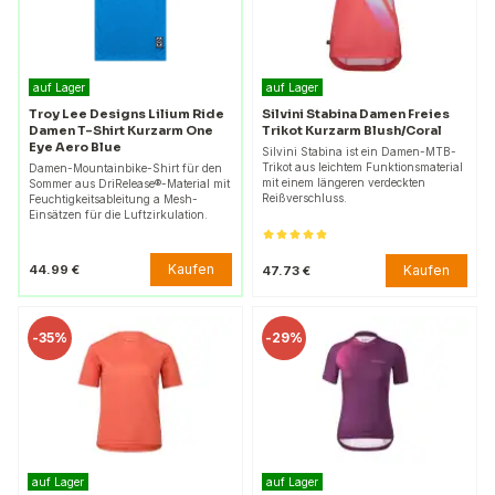
auf Lager
auf Lager
Troy Lee Designs Lilium Ride
Silvini Stabina Damen Freies
Damen T-Shirt Kurzarm One
Trikot Kurzarm Blush/Coral
Eye Aero Blue
Silvini Stabina ist ein Damen-MTB-
Trikot aus leichtem Funktionsmaterial
Damen-Mountainbike-Shirt für den
mit einem längeren verdeckten
Sommer aus DriRelease®-Material mit
Reißverschluss.
Feuchtigkeitsableitung a Mesh-
Einsätzen für die Luftzirkulation.
Kaufen
44.99 €
Kaufen
47.73 €
-
35%
-
29%
auf Lager
auf Lager