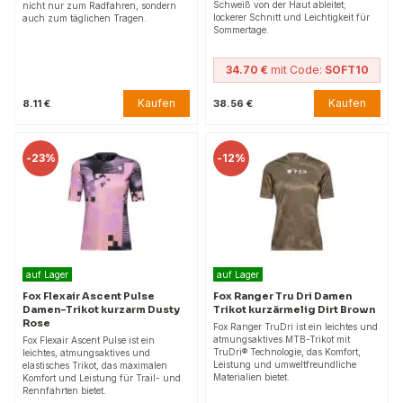
Schweiß von der Haut ableitet;
nicht nur zum Radfahren, sondern
lockerer Schnitt und Leichtigkeit für
auch zum täglichen Tragen.
Sommertage.
34.70 €
mit Code:
SOFT10
Kaufen
Kaufen
8.11 €
38.56 €
-
23%
-
12%
auf Lager
auf Lager
Fox Flexair Ascent Pulse
Fox Ranger Tru Dri Damen
Damen-Trikot kurzarm Dusty
Trikot kurzärmelig Dirt Brown
Rose
Fox Ranger TruDri ist ein leichtes und
atmungsaktives MTB-Trikot mit
Fox Flexair Ascent Pulse ist ein
TruDri® Technologie, das Komfort,
leichtes, atmungsaktives und
Leistung und umweltfreundliche
elastisches Trikot, das maximalen
Materialien bietet.
Komfort und Leistung für Trail- und
Rennfahrten bietet.