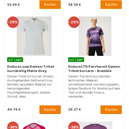
Kaufen
Kaufen
53.96 €
38.56 €
-
29%
-
29%
auf Lager
auf Lager
Endura Loop Damen-Trikot
Endura LTD Parchwork Damen
kurzärmlig Mains Grey
Trikot kurzarm – Bramble
Damen-Trikot mit kurzen Ärmeln,
Damen-Trailshirt aus leichtem
durchgehendem Reißverschluss,
technischen Material,
leichtem recyceltem Material mit
schnelltrocknend und atmungsaktiv,
hervorragendem
lockere Passform für Komfort auf dem
Feuchtigkeitstransport, lockerer
Trail und darüber hinaus,
Schnitt, ideal…
markantes…
Kaufen
Kaufen
44.79 €
29.27 €
-
36%
-
38%