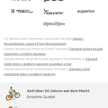
Für Versand nach Österreich, besuchen Sie bitte
Damen-
Kurzarmtrikots Loose Fit fürs Mountainbiken
Chcesz dostarczyć towar do Polski? Sprawdź
Damskie luźne koszulki
rowerowe z krótkim rękawem
Chcete doručit zboží do České republiky? Prohlédněte si
Dámské
volné dresy s krátkým rukávem na enduro a trail
Chcete doručiť tovar na Slovensko? Pozrite si
Dámske voľné
cyklistické dresy s krátkym rukávom
Seit über 20 Jahren auf dem Markt
Bewährte Qualität