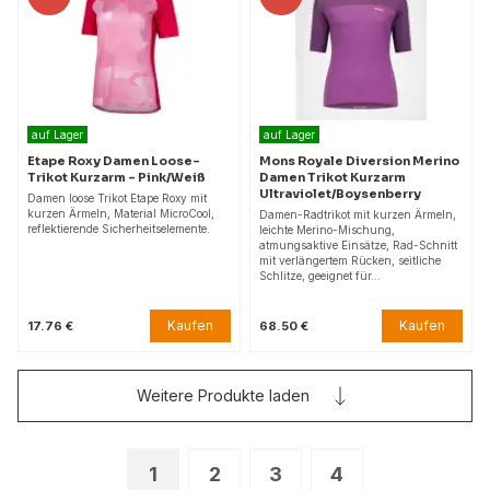
auf Lager
auf Lager
Etape Roxy Damen Loose-
Mons Royale Diversion Merino
Trikot Kurzarm – Pink/Weiß
Damen Trikot Kurzarm
Ultraviolet/Boysenberry
Damen loose Trikot Etape Roxy mit
kurzen Ärmeln, Material MicroCool,
Damen-Radtrikot mit kurzen Ärmeln,
reflektierende Sicherheitselemente.
leichte Merino-Mischung,
atmungsaktive Einsätze, Rad-Schnitt
mit verlängertem Rücken, seitliche
Schlitze, geeignet für…
Kaufen
Kaufen
17.76 €
68.50 €
Weitere Produkte laden
1
2
3
4