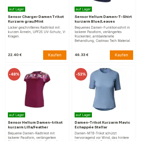
auf Lager
auf Lager
Sensor Charger Damen Trikot
Sensor Helium Damen-T-Shirt
Kurzarm grau/Mint
kurzarm Blue/Leaves
Locker geschnittenes Radtrikot mit
Bequemes Damen-Funktionsshirt in
kurzen Ärmeln, UPF25 UV-Schutz, V-
lockerer Passform, verlängertes
Kragen.
Rückenteil, antibakterielle
Behandlung, Coolmax Tech Material.
Kaufen
Kaufen
22.40 €
46.33 €
-
48%
-
53%
auf Lager
auf Lager
Sensor Helium Damen-trikot
Damen-Trikot Kurzarm Mavic
kurzarm Lilla/Feather
Echappée Stellar
Bequeme Damen-Radtrikot mit
Damen-MTB-Trikot schützt
lockerer Passform, verlängertem
hervorragend vor Wind, das hintere