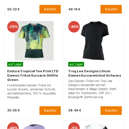
Kaufen
Kaufen
50.22 €
48.14 €
-
29%
-
46%
auf Lager
auf Lager
Endura Tropical Tee Print LTD
Troy Lee Designs Lilium
Damen Trikot Kurzarm Ghillie
Damen Kurzarmtrikot Schwarz
Green
Das Damen-Trikot von Troy Lee
Designs verwendet schnell
Funktionelles Damen-Trikot mit
trocknenden 4-Wege-Stretch-Stoff,
kurzen Ärmeln, schlanker Schnitt,
ideal für Trailfahren, UPF 20+,
schnelltrocknend, 100 % recyceltes
Bluesign®-Zertifizierung.
Polyester.
Kaufen
Kaufen
35.06 €
38.48 €
-
48%
-
5%