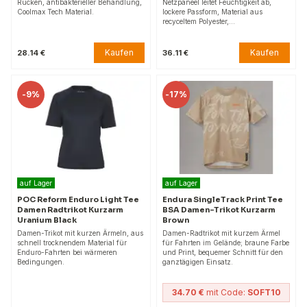
Rücken, antibakterieller Behandlung,
Netzpaneel leitet Feuchtigkeit ab,
Coolmax Tech Material.
lockere Passform, Material aus
recyceltem Polyester,…
Kaufen
Kaufen
28.14 €
36.11 €
-
9%
-
17%
auf Lager
auf Lager
POC Reform Enduro Light Tee
Endura SingleTrack Print Tee
Damen Radtrikot Kurzarm
BSA Damen-Trikot Kurzarm
Uranium Black
Brown
Damen-Trikot mit kurzen Ärmeln, aus
Damen-Radtrikot mit kurzem Ärmel
schnell trocknendem Material für
für Fahrten im Gelände; braune Farbe
Enduro-Fahrten bei wärmeren
und Print, bequemer Schnitt für den
Bedingungen.
ganztägigen Einsatz.
34.70 €
mit Code:
SOFT10